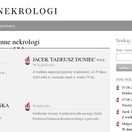
grzebowy
Inne nekrologi
Szukaj
Imię i naz
JACEK TADEUSZ DUNIEC
WIEK:
79
WARSZAWA
Z wielkim żalem przyjęliśmy wiadomość, że 29 lipca
 w...
2026 roku w Australii zmarł w wieku 79 lat...
INNE NE
07.08
Dziekan
07.08
SKA
Naszej 
WARSZAWA
Jacek 
Serdeczne wyrazy współczucia dla naszego Szefa
Z wiel
or
Profesora Dariusza Koziorowskiego z powodu...
Małgor
W dniu 