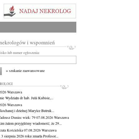
 nekrologów i wspomnień
wisko lub numer ogłoszenia:
+ szukanie zaawansowane
KROLOGI
.2026
Warszawa
ie Wydziału dr hab. Julii Kubisie,...
.2026
Warszawa
kochanej i dzielnej Marylce Butruk...
Tadeusz Duniec
wiek: 79
07.08.2026
Warszawa
kim żalem przyjęliśmy wiadomość, że 29...
zata Kościelska
07.08.2026
Warszawa
3 sierpnia 2026 roku zmarła Profesor...