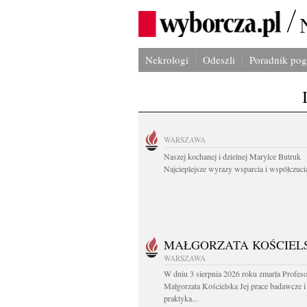
Nekrologi
Odeszli
Poradnik po
WARSZAWA
Naszej kochanej i dzielnej Marylce Butruk
Najcieplejsze wyrazy wsparcia i współczucia
MAŁGORZATA KOŚCIEL
WARSZAWA
W dniu 3 sierpnia 2026 roku zmarła Profes
Małgorzata Kościelska Jej prace badawcze i
praktyka...