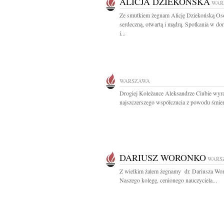
ALICJA DZIEKOŃSKA
WAR
Ze smutkiem żegnam Alicję Dziekońską Os
serdeczną, otwartą i mądrą. Spotkania w do
i...
WARSZAWA
Drogiej Koleżance Aleksandrze Ciubie wyr
najszczerszego współczucia z powodu śmierc
DARIUSZ WORONKO
WARS
Z wielkim żalem żegnamy dr. Dariusza Wo
Naszego kolegę, cenionego nauczyciela...