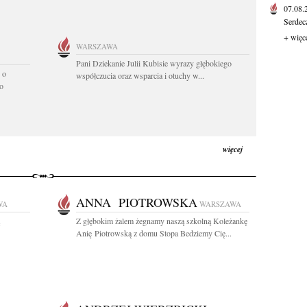
07.08
Serdec
+ więc
WARSZAWA
Pani Dziekanie Julii Kubisie wyrazy głębokiego
 o
współczucia oraz wsparcia i otuchy w...
o
więcej
ANNA PIOTROWSKA
WA
WARSZAWA
Z głębokim żalem żegnamy naszą szkolną Koleżankę
Anię Piotrowską z domu Stopa Bedziemy Cię...