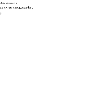
.2026
Warszawa
zne wyrazy współczucia dla...
ej