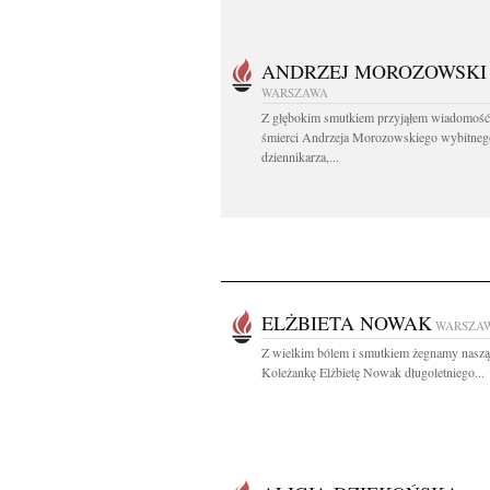
ANDRZEJ MOROZOWSKI
WARSZAWA
Z głębokim smutkiem przyjąłem wiadomość
śmierci Andrzeja Morozowskiego wybitneg
dziennikarza,...
ELŻBIETA NOWAK
WARSZA
Z wielkim bólem i smutkiem żegnamy naszą
Koleżankę Elżbietę Nowak długoletniego...