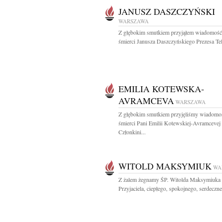
JANUSZ DASZCZYŃSKI
WARSZAWA
Z głębokim smutkiem przyjąłem wiadomość
śmierci Janusza Daszczyńskiego Prezesa Tele
EMILIA KOTEWSKA-
AVRAMCEVA
WARSZAWA
Z głębokim smutkiem przyjęliśmy wiadomo
śmierci Pani Emilii Kotewskiej-Avramcevej
Członkini...
WITOLD MAKSYMIUK
WA
Z żalem żegnamy ŚP. Witolda Maksymiuka
Przyjaciela, ciepłego, spokojnego, serdeczneg