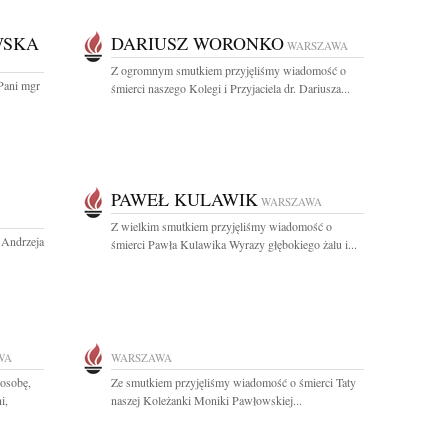
WSKA
DARIUSZ WORONKO
WARSZAWA
Z ogromnym smutkiem przyjęliśmy wiadomość o
Pani mgr
śmierci naszego Kolegi i Przyjaciela dr. Dariusza...
PAWEŁ KULAWIK
WARSZAWA
Z wielkim smutkiem przyjęliśmy wiadomość o
. Andrzeja
śmierci Pawła Kulawika Wyrazy głębokiego żalu i...
WA
WARSZAWA
osobę,
Ze smutkiem przyjęliśmy wiadomość o śmierci Taty
i,
naszej Koleżanki Moniki Pawłowskiej...