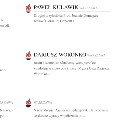
PAWEŁ KULAWIK
WARSZAWA
Drogiej przyjaciółce Prof. Joannie Domagale-
 o
Kulawik oraz Jej Córkom i...
wizji...
DARIUSZ WORONKO
WARSZAWA
Basiu i Dominiko Składamy Wam głębokie
kondolencje z powodu śmierci Męża i Ojca Dariusza
ść o
Woronko...
RSZAWA
WARSZAWA
 Naszego
Naszej drogiej Agnieszce Jędrzejczyk i Jej Rodzinie
o i...
serdeczne wyrazy współczucia po...