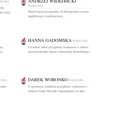
ANDRZEJ WIERZBICKI
SZAWA
WARSZAWA
obę
Maryli naszej przyjaciółce od dziesięcioleci wyrazy
mu Alicji
najgłębszego współczucia po...
HANNA GADOMSKA
WARSZAWA
azy
Z wielkim żalem przyjęliśmy wiadomość o śmierci
i...
naszej Koleżanki Hanny Gadomskiej Wieloletniego...
DAREK WORONKO
ZAWA
WARSZAWA
ronko
Z ogromnym smutkiem przyjęliśmy wiadomość o
odejściu Darka Woronko Zapamiętamy Go jako...