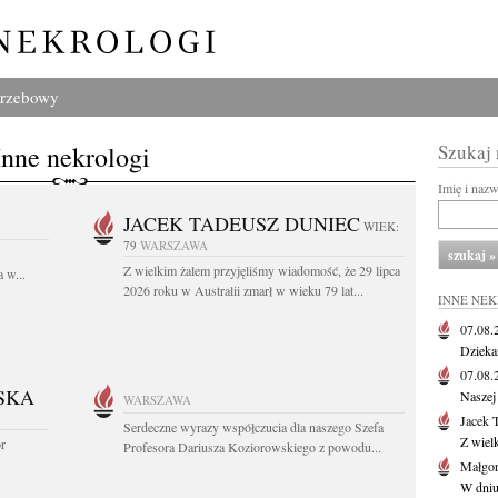
grzebowy
Inne nekrologi
Szukaj
Imię i naz
JACEK TADEUSZ DUNIEC
WIEK:
79
WARSZAWA
Z wielkim żalem przyjęliśmy wiadomość, że 29 lipca
 w...
2026 roku w Australii zmarł w wieku 79 lat...
INNE NE
07.08
Dziekan
07.08
SKA
Naszej 
WARSZAWA
Jacek 
Serdeczne wyrazy współczucia dla naszego Szefa
Z wiel
or
Profesora Dariusza Koziorowskiego z powodu...
Małgor
W dniu 