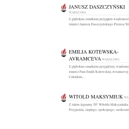
JANUSZ DASZCZYŃSKI
WARSZAWA
Z głębokim smutkiem przyjąłem wiadomość
śmierci Janusza Daszczyńskiego Prezesa Tele
EMILIA KOTEWSKA-
AVRAMCEVA
WARSZAWA
Z głębokim smutkiem przyjęliśmy wiadomo
śmierci Pani Emilii Kotewskiej-Avramcevej
Członkini...
WITOLD MAKSYMIUK
WA
Z żalem żegnamy ŚP. Witolda Maksymiuka
Przyjaciela, ciepłego, spokojnego, serdeczneg