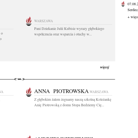
07.08
Serdec
+ więc
WARSZAWA
Pani Dziekanie Julii Kubisie wyrazy głębokiego
 o
współczucia oraz wsparcia i otuchy w...
o
więcej
ANNA PIOTROWSKA
WA
WARSZAWA
Z głębokim żalem żegnamy naszą szkolną Koleżankę
Anię Piotrowską z domu Stopa Bedziemy Cię...