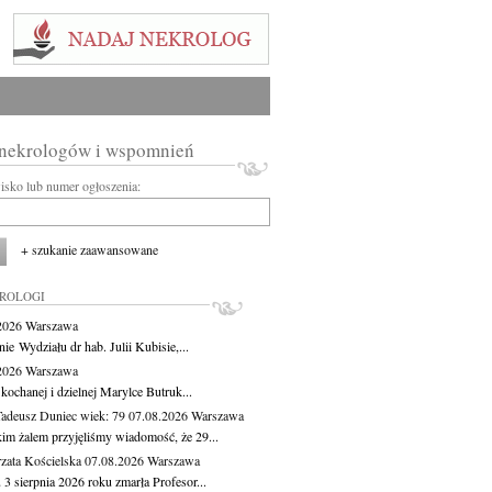
 nekrologów i wspomnień
wisko lub numer ogłoszenia:
+ szukanie zaawansowane
KROLOGI
.2026
Warszawa
ie Wydziału dr hab. Julii Kubisie,...
.2026
Warszawa
kochanej i dzielnej Marylce Butruk...
Tadeusz Duniec
wiek: 79
07.08.2026
Warszawa
kim żalem przyjęliśmy wiadomość, że 29...
zata Kościelska
07.08.2026
Warszawa
3 sierpnia 2026 roku zmarła Profesor...