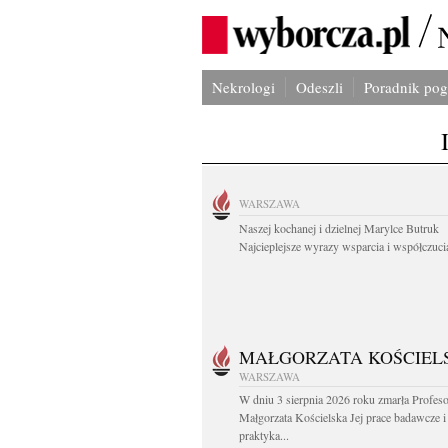
Nekrologi
Odeszli
Poradnik po
WARSZAWA
Naszej kochanej i dzielnej Marylce Butruk
Najcieplejsze wyrazy wsparcia i współczucia
MAŁGORZATA KOŚCIEL
WARSZAWA
W dniu 3 sierpnia 2026 roku zmarła Profes
Małgorzata Kościelska Jej prace badawcze i
praktyka...