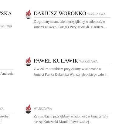
WSKA
DARIUSZ WORONKO
WARSZAWA
Z ogromnym smutkiem przyjęliśmy wiadomość o
Pani mgr
śmierci naszego Kolegi i Przyjaciela dr. Dariusza...
PAWEŁ KULAWIK
WARSZAWA
Z wielkim smutkiem przyjęliśmy wiadomość o
. Andrzeja
śmierci Pawła Kulawika Wyrazy głębokiego żalu i...
WA
WARSZAWA
osobę,
Ze smutkiem przyjęliśmy wiadomość o śmierci Taty
i,
naszej Koleżanki Moniki Pawłowskiej...