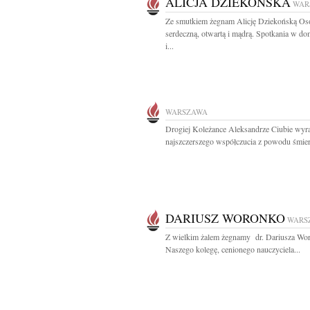
ALICJA DZIEKOŃSKA
WAR
Ze smutkiem żegnam Alicję Dziekońską Os
serdeczną, otwartą i mądrą. Spotkania w do
i...
WARSZAWA
Drogiej Koleżance Aleksandrze Ciubie wyr
najszczerszego współczucia z powodu śmierc
DARIUSZ WORONKO
WARS
Z wielkim żalem żegnamy dr. Dariusza Wo
Naszego kolegę, cenionego nauczyciela...