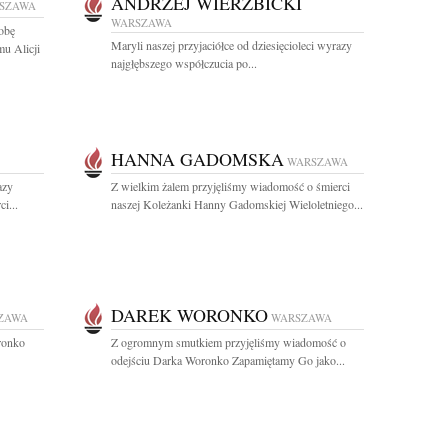
ANDRZEJ WIERZBICKI
SZAWA
WARSZAWA
obę
Maryli naszej przyjaciółce od dziesięcioleci wyrazy
mu Alicji
najgłębszego współczucia po...
HANNA GADOMSKA
WARSZAWA
azy
Z wielkim żalem przyjęliśmy wiadomość o śmierci
i...
naszej Koleżanki Hanny Gadomskiej Wieloletniego...
DAREK WORONKO
ZAWA
WARSZAWA
ronko
Z ogromnym smutkiem przyjęliśmy wiadomość o
odejściu Darka Woronko Zapamiętamy Go jako...