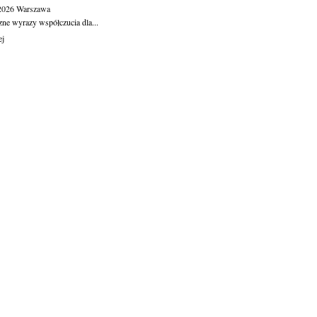
.2026
Warszawa
zne wyrazy współczucia dla...
ej