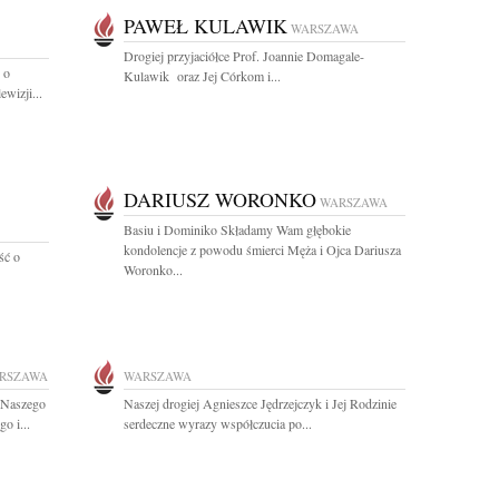
PAWEŁ KULAWIK
WARSZAWA
Drogiej przyjaciółce Prof. Joannie Domagale-
 o
Kulawik oraz Jej Córkom i...
wizji...
DARIUSZ WORONKO
WARSZAWA
Basiu i Dominiko Składamy Wam głębokie
kondolencje z powodu śmierci Męża i Ojca Dariusza
ść o
Woronko...
RSZAWA
WARSZAWA
 Naszego
Naszej drogiej Agnieszce Jędrzejczyk i Jej Rodzinie
o i...
serdeczne wyrazy współczucia po...