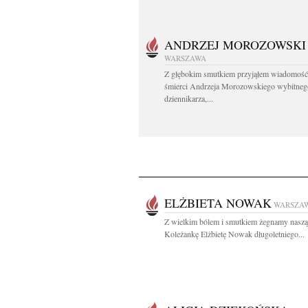
ANDRZEJ MOROZOWSKI
WARSZAWA
Z głębokim smutkiem przyjąłem wiadomość
śmierci Andrzeja Morozowskiego wybitneg
dziennikarza,...
ELŻBIETA NOWAK
WARSZA
Z wielkim bólem i smutkiem żegnamy naszą
Koleżankę Elżbietę Nowak długoletniego...