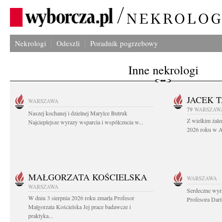
Nekrologi
Odeszli
Poradnik pogrzebowy
Inne nekrologi
JACEK 
WARSZAWA
79
WARSZAW
Naszej kochanej i dzielnej Marylce Butruk
Z wielkim żale
Najcieplejsze wyrazy wsparcia i współczucia w...
2026 roku w Au
MAŁGORZATA KOŚCIELSKA
WARSZAWA
WARSZAWA
Serdeczne wyr
W dniu 3 sierpnia 2026 roku zmarła Profesor
Profesora Dar
Małgorzata Kościelska Jej prace badawcze i
praktyka...