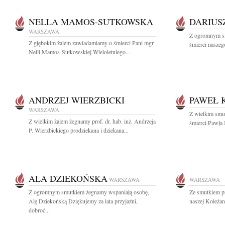
NELLA MAMOS-SUTKOWSKA
DARIUS
WARSZAWA
Z ogromnym s
Z głębokim żalem zawiadamiamy o śmierci Pani mgr
śmierci naszego
Nelli Mamos-Sutkowskiej Wieloletniego...
ANDRZEJ WIERZBICKI
PAWEŁ 
WARSZAWA
Z wielkim smu
Z wielkim żalem żegnamy prof. dr. hab. inż. Andrzeja
śmierci Pawła 
P. Wierzbickiego prodziekana i dziekana...
ALA DZIEKOŃSKA
WARSZAWA
WARSZAWA
Z ogromnym smutkiem żegnamy wspaniałą osobę,
Ze smutkiem p
Alę Dziekońską Dziękujemy za lata przyjaźni,
naszej Koleżan
dobroć...