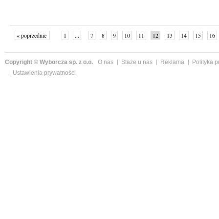
« poprzednie
1
...
7
8
9
10
11
12
13
14
15
16
Copyright © Wyborcza sp. z o.o.
O nas
Staże u nas
Reklama
Polityka 
Ustawienia prywatności