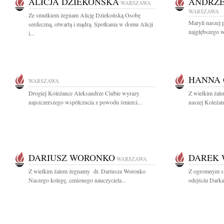
ALICJA DZIEKOŃSKA
ANDRZE
WARSZAWA
WARSZAWA
Ze smutkiem żegnam Alicję Dziekońską Osobę
Maryli naszej p
serdeczną, otwartą i mądrą. Spotkania w domu Alicji
najgłębszego w
i...
HANNA
WARSZAWA
Drogiej Koleżance Aleksandrze Ciubie wyrazy
Z wielkim żal
najszczerszego współczucia z powodu śmierci...
naszej Koleżan
DARIUSZ WORONKO
DAREK
WARSZAWA
Z wielkim żalem żegnamy dr. Dariusza Woronko
Z ogromnym s
Naszego kolegę, cenionego nauczyciela...
odejściu Dark