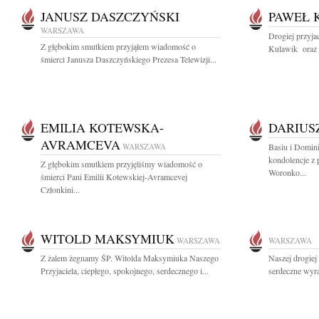
JANUSZ DASZCZYŃSKI
PAWEŁ 
WARSZAWA
Drogiej przyja
Z głębokim smutkiem przyjąłem wiadomość o
Kulawik oraz J
śmierci Janusza Daszczyńskiego Prezesa Telewizji...
EMILIA KOTEWSKA-
DARIUS
AVRAMCEVA
WARSZAWA
Basiu i Domin
kondolencje z
Z głębokim smutkiem przyjęliśmy wiadomość o
Woronko...
śmierci Pani Emilii Kotewskiej-Avramcevej
Członkini...
WITOLD MAKSYMIUK
WARSZAWA
WARSZAWA
Z żalem żegnamy ŚP. Witolda Maksymiuka Naszego
Naszej drogiej
Przyjaciela, ciepłego, spokojnego, serdecznego i...
serdeczne wyra