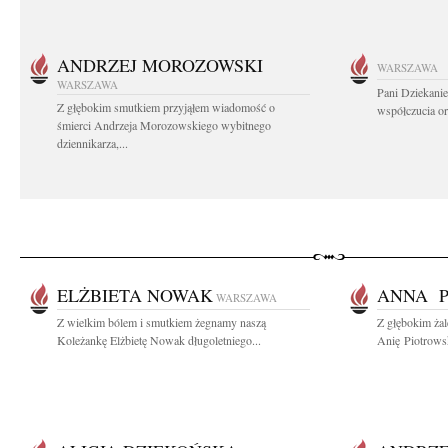
ANDRZEJ MOROZOWSKI
WARSZAWA
WARSZAWA
Pani Dziekanie
Z głębokim smutkiem przyjąłem wiadomość o
współczucia or
śmierci Andrzeja Morozowskiego wybitnego
dziennikarza,...
ELŻBIETA NOWAK
ANNA P
WARSZAWA
Z wielkim bólem i smutkiem żegnamy naszą
Z głębokim ża
Koleżankę Elżbietę Nowak długoletniego...
Anię Piotrows