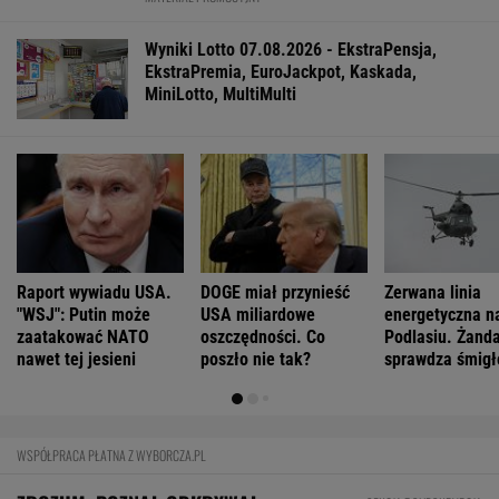
Wyniki Lotto 07.08.2026 - EkstraPensja,
EkstraPremia, EuroJackpot, Kaskada,
MiniLotto, MultiMulti
Raport wywiadu USA.
DOGE miał przynieść
Zerwana linia
"WSJ": Putin może
USA miliardowe
energetyczna n
zaatakować NATO
oszczędności. Co
Podlasiu. Żand
nawet tej jesieni
poszło nie tak?
sprawdza śmigł
WSPÓŁPRACA PŁATNA Z WYBORCZA.PL