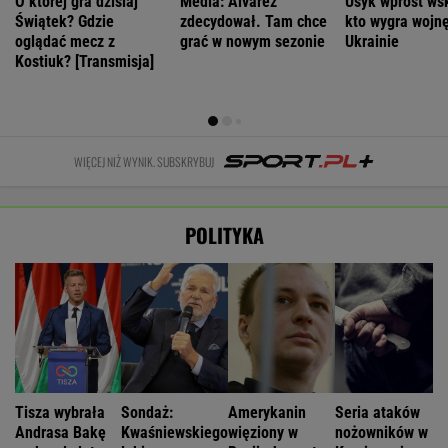
O której gra dzisiaj
Media: Alvarez
Usyk wprost ws
Świątek? Gdzie
zdecydował. Tam chce
kto wygra wojn
oglądać mecz z
grać w nowym sezonie
Ukrainie
Kostiuk? [Transmisja]
WIĘCEJ NIŻ WYNIK. SUBSKRYBUJ
POLITYKA
Tisza wybrała
Sondaż:
Amerykanin
Seria ataków
Andrasa Bakę
Kwaśniewskiego
więziony w
nożowników w