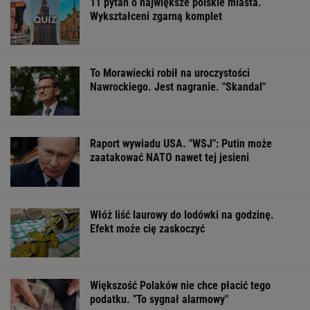
11 pytań o największe polskie miasta.
Wykształceni zgarną komplet
To Morawiecki robił na uroczystości
Nawrockiego. Jest nagranie. "Skandal"
Raport wywiadu USA. "WSJ": Putin może
zaatakować NATO nawet tej jesieni
Włóż liść laurowy do lodówki na godzinę.
Efekt może cię zaskoczyć
Większość Polaków nie chce płacić tego
podatku. "To sygnał alarmowy"