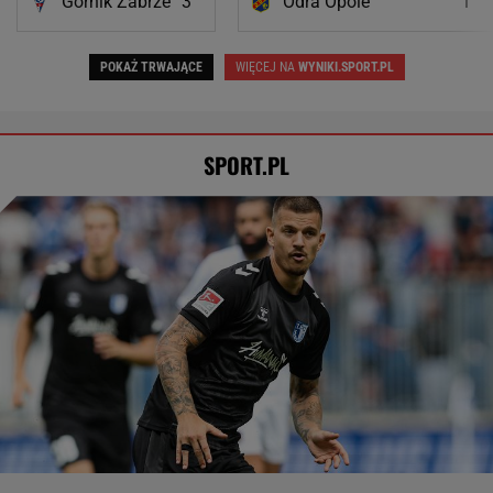
Górnik Zabrze
3
Odra Opole
1
POKAŻ TRWAJĄCE
WIĘCEJ NA
WYNIKI.SPORT.PL
SPORT.PL