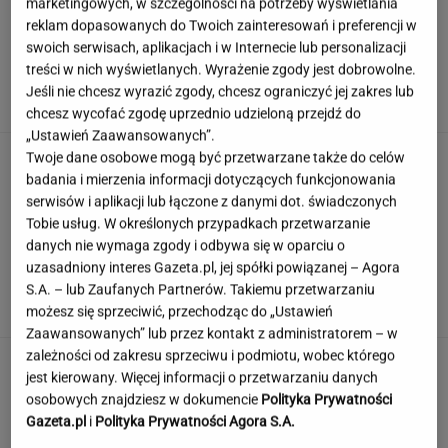
marketingowych, w szczególności na potrzeby wyświetlania
reklam dopasowanych do Twoich zainteresowań i preferencji w
swoich serwisach, aplikacjach i w Internecie lub personalizacji
Moby poruszony widokiem w Warszawie. Pod
treści w nich wyświetlanych. Wyrażenie zgody jest dobrowolne.
nagraniem tysiące reakcji
Jeśli nie chcesz wyrazić zgody, chcesz ograniczyć jej zakres lub
chcesz wycofać zgodę uprzednio udzieloną przejdź do
„Ustawień Zaawansowanych”.
Anastazja Kuś mistrzynią świata! Historyczny
Twoje dane osobowe mogą być przetwarzane także do celów
występ, brawo!
badania i mierzenia informacji dotyczących funkcjonowania
serwisów i aplikacji lub łączone z danymi dot. świadczonych
Tobie usług. W określonych przypadkach przetwarzanie
danych nie wymaga zgody i odbywa się w oparciu o
Jak dobrze pamiętasz polskie seriale sprzed
uzasadniony interes Gazeta.pl, jej spółki powiązanej – Agora
lat? Sprawdź się!
S.A. – lub Zaufanych Partnerów. Takiemu przetwarzaniu
możesz się sprzeciwić, przechodząc do „Ustawień
Zaawansowanych” lub przez kontakt z administratorem – w
zależności od zakresu sprzeciwu i podmiotu, wobec którego
Jeden wakacyjny nawyk może mieć
jest kierowany. Więcej informacji o przetwarzaniu danych
nieprzyjemne konsekwencje. Też tak robisz?
osobowych znajdziesz w dokumencie
Polityka Prywatności
MATERIAŁ PROMOCYJNY
Gazeta.pl
i
Polityka Prywatności Agora S.A.