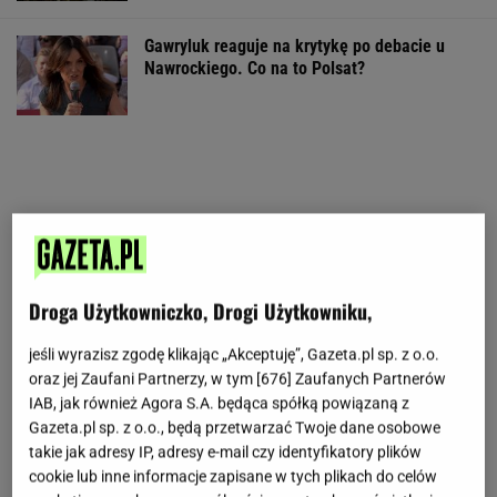
Gawryluk reaguje na krytykę po debacie u
Nawrockiego. Co na to Polsat?
Droga Użytkowniczko, Drogi Użytkowniku,
jeśli wyrazisz zgodę klikając „Akceptuję”, Gazeta.pl sp. z o.o.
oraz jej Zaufani Partnerzy, w tym [
676
] Zaufanych Partnerów
IAB, jak również Agora S.A. będąca spółką powiązaną z
Gazeta.pl sp. z o.o., będą przetwarzać Twoje dane osobowe
takie jak adresy IP, adresy e-mail czy identyfikatory plików
cookie lub inne informacje zapisane w tych plikach do celów