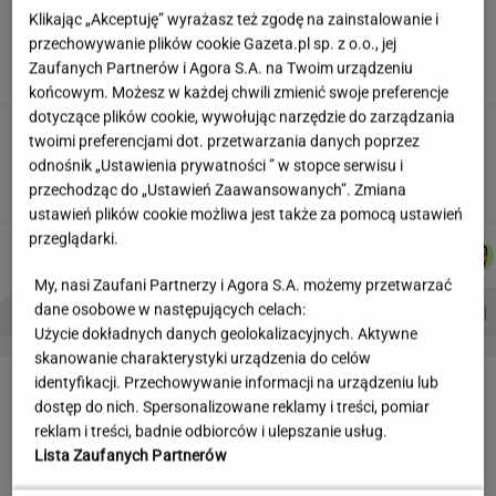
Uciekli z Warszawy do
Klikając „Akceptuję” wyrażasz też zgodę na zainstalowanie i
Łomianek. Dziś mówią o jednym: korkach
przechowywanie plików cookie Gazeta.pl sp. z o.o., jej
Zaufanych Partnerów i Agora S.A. na Twoim urządzeniu
SUBSKRYPCJA
końcowym. Możesz w każdej chwili zmienić swoje preferencje
dotyczące plików cookie, wywołując narzędzie do zarządzania
Oto darmowy sposób na
twoimi preferencjami dot. przetwarzania danych poprzez
odcinkowe pomiary prędkości. Polski program
odnośnik „Ustawienia prywatności ” w stopce serwisu i
przechodząc do „Ustawień Zaawansowanych”. Zmiana
TOMASZ OKUROWSKI
ustawień plików cookie możliwa jest także za pomocą ustawień
przeglądarki.
JOANNA
MICHAŁ
JAKUB
MICHAŁ
Autorzy:
CHOJNACKA
TRELA
BALCERSKI
KIEDROWSKI
My, nasi Zaufani Partnerzy i Agora S.A. możemy przetwarzać
PROBLEMY POLSKICH SIATKARZY
ZNAK Z '30'
WISŁAWA SZYMBORSKA
dane osobowe w następujących celach:
Użycie dokładnych danych geolokalizacyjnych. Aktywne
skanowanie charakterystyki urządzenia do celów
LETNIE OKAZJE
identyfikacji. Przechowywanie informacji na urządzeniu lub
dostęp do nich. Spersonalizowane reklamy i treści, pomiar
reklam i treści, badnie odbiorców i ulepszanie usług.
Lista Zaufanych Partnerów