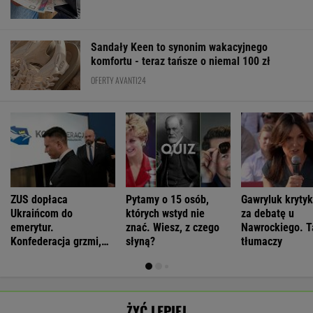
Sandały Keen to synonim wakacyjnego
komfortu - teraz tańsze o niemal 100 zł
OFERTY AVANTI24
ZUS dopłaca
Pytamy o 15 osób,
Gawryluk kryty
Ukraińcom do
których wstyd nie
za debatę u
emerytur.
znać. Wiesz, z czego
Nawrockiego. T
Konfederacja grzmi,
słyną?
tłumaczy
ale zapomina o ważnej
rzeczy
ŻYĆ LEPIEJ