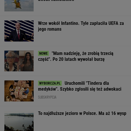
Wrze wokół Infantino. Tyle zapłaciła UEFA za
jego romans
"Mam nadzieję, że zrobią trzecią
część". Po 20 latach wywołał burzę
Uruchomili "Tindera dla
medyków". Szybko zgłosili się też adwokaci
SUBSKRYPCJA
To najdłuższe jezioro w Polsce. Ma aż 16 wysp