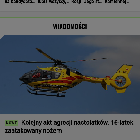
na kandydata
lubią wszyscy,
Rosji. Jego stan
Kamiennej
na prezydenta
Dudę
jest krytyczny
Górze. Nowe
praktycznie nikt
informacje
WIADOMOŚCI
Kolejny akt agresji nastolatków. 16-latek
zaatakowany nożem