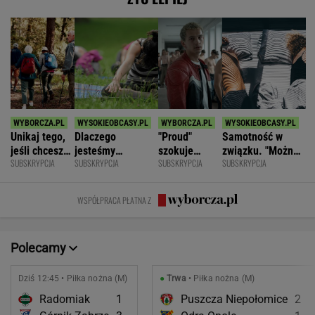
Unikaj tego,
Dlaczego
"Proud"
Samotność w
jeśli chcesz
jesteśmy
szokuje
związku. "Można
SUBSKRYPCJA
SUBSKRYPCJA
SUBSKRYPCJA
SUBSKRYPCJA
znacznie
permanentnie
odważnymi
być kochaną i
opóźnić
zmęczeni? "Te
scenami.
jednocześnie czuć
starczą
same grzechy
Rozmawiamy
się samotną"
WSPÓŁPRACA PŁATNA Z
demencję
główne"
z twórcami
scen
intymnych
Polecamy
Dziś 12:45 • Piłka nożna (M)
●
Trwa
• Piłka nożna (M)
Radomiak
1
Puszcza Niepołomice
2