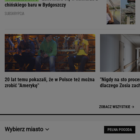
chińskiego baru w Bydgoszczy
SUBSKRYPCJA
20 lat temu pokazali, że w Polsce też można
"Nigdy na sto proce
zrobić "Amerykę"
dlaczego Zosia zac
ZOBACZ WSZYSTKIE
Wybierz miasto
PEŁNA POGODA