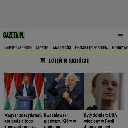
NAJPOPULARNIEJSZE
SPORT.PL
WIADOMOŚCI
FINANSE I TECHNOLOGIA
MOTORYZA
DZIEŃ W SKRÓCIE
Magyar zdecydował,
Kwaśniewski
Były żołnierz USA
kto będzie jego
pierwszy. Który w
więziony w Rosji.
kandydatem na
rankingu
Jego stan jest