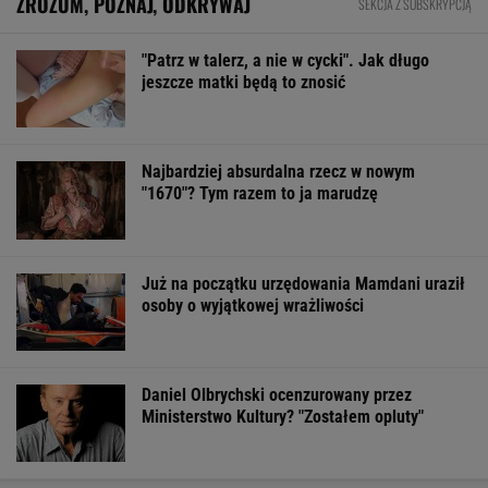
ZROZUM, POZNAJ, ODKRYWAJ
SEKCJA Z SUBSKRYPCJĄ
"Patrz w talerz, a nie w cycki". Jak długo
jeszcze matki będą to znosić
Najbardziej absurdalna rzecz w nowym
"1670"? Tym razem to ja marudzę
Już na początku urzędowania Mamdani uraził
osoby o wyjątkowej wrażliwości
Daniel Olbrychski ocenzurowany przez
Ministerstwo Kultury? "Zostałem opluty"