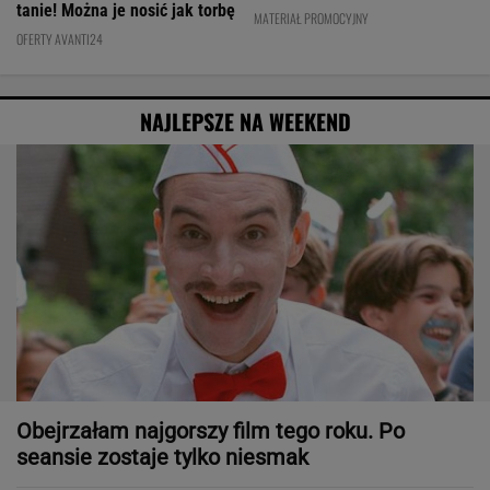
tanie! Można je nosić jak torbę
MATERIAŁ PROMOCYJNY
OFERTY AVANTI24
NAJLEPSZE NA WEEKEND
Obejrzałam najgorszy film tego roku. Po
seansie zostaje tylko niesmak