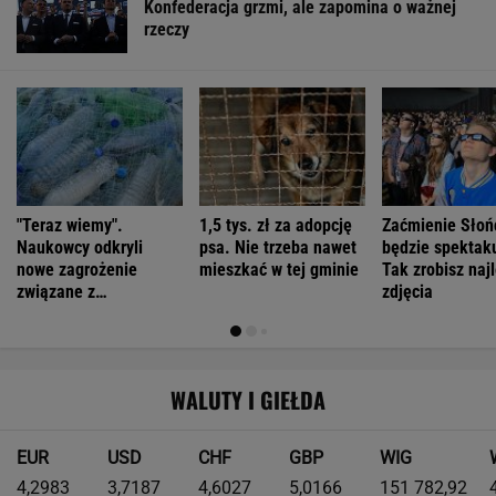
Konfederacja grzmi, ale zapomina o ważnej
rzeczy
"Teraz wiemy".
1,5 tys. zł za adopcję
Zaćmienie Słoń
Naukowcy odkryli
psa. Nie trzeba nawet
będzie spektak
nowe zagrożenie
mieszkać w tej gminie
Tak zrobisz naj
związane z
zdjęcia
mikroplastikiem
WALUTY I GIEŁDA
EUR
USD
CHF
GBP
WIG
4,2983
3,7187
4,6027
5,0166
151 782,92