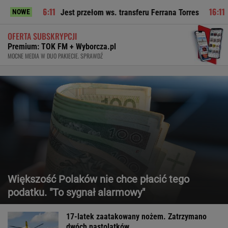
Jest przełom ws. transferu Ferrana Torres
Szelągowska z
NOWE
OFERTA SUBSKRYPCJI
Premium: TOK FM + Wyborcza.pl
MOCNE MEDIA W DUO PAKIECIE. SPRAWDŹ
Większość Polaków nie chce płacić tego
podatku. "To sygnał alarmowy"
17-latek zaatakowany nożem. Zatrzymano
dwóch nastolatków