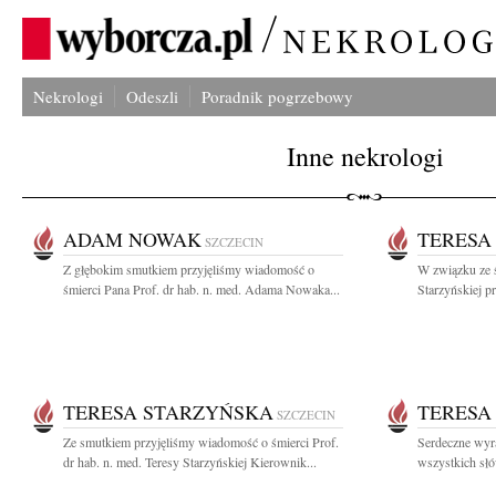
Nekrologi
Odeszli
Poradnik pogrzebowy
Inne nekrologi
ADAM NOWAK
TERESA
SZCZECIN
Z głębokim smutkiem przyjęliśmy wiadomość o
W związku ze ś
śmierci Pana Prof. dr hab. n. med. Adama Nowaka...
Starzyńskiej p
TERESA STARZYŃSKA
TERESA
SZCZECIN
Ze smutkiem przyjęliśmy wiadomość o śmierci Prof.
Serdeczne wyr
dr hab. n. med. Teresy Starzyńskiej Kierownik...
wszystkich słó