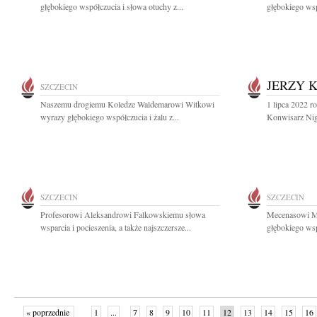
głębokiego współczucia i słowa otuchy z...
głębokiego wsp
JERZY 
SZCZECIN
Naszemu drogiemu Koledze Waldemarowi Witkowi
1 lipca 2022 r
wyrazy głębokiego współczucia i żalu z...
Konwisarz Nig
SZCZECIN
SZCZECIN
Profesorowi Aleksandrowi Falkowskiemu słowa
Mecenasowi M
wsparcia i pocieszenia, a także najszczersze...
głębokiego wsp
« poprzednie
1
...
7
8
9
10
11
12
13
14
15
16