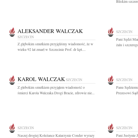
Bliskim szczer
ALEKSANDER WALCZAK
SZCZECIN
SZCZECIN
Pani Sędzi Ma
Z głębokim smutkiem przyjęliśmy wiadomość, że w
żalu i szczere
wieku 92 lat zmarł w Szczecinie Prof. dr kpt....
KAROL WALCZAK
SZCZECIN
SZCZECIN
Z głebokim smutkiem przyjąłem wiadomość o
Panu Sędziemu
śmierci Karola Walczaka Drogi Bracie, zdrowie nie...
Prezesowi Sąd
SZCZECIN
SZCZECIN
Naszej drogiej Koleżance Katarzynie Conder wyrazy
Pani Justynie