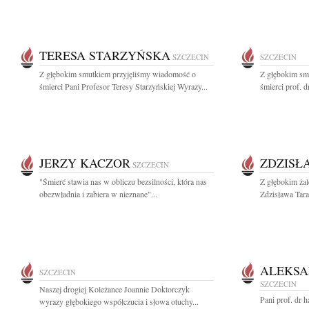
TERESA STARZYŃSKA
SZCZECIN
SZCZECIN
Z głębokim smutkiem przyjęliśmy wiadomość o
Z głębokim sm
śmierci Pani Profesor Teresy Starzyńskiej Wyrazy...
śmierci prof. d
JERZY KACZOR
ZDZISŁ
SZCZECIN
"Śmierć stawia nas w obliczu bezsilności, która nas
Z głębokim ża
obezwładnia i zabiera w nieznane"...
Zdzisława Tara
ALEKSA
SZCZECIN
SZCZECIN
Naszej drogiej Koleżance Joannie Doktorczyk
Pani prof. dr h
wyrazy głębokiego współczucia i słowa otuchy...