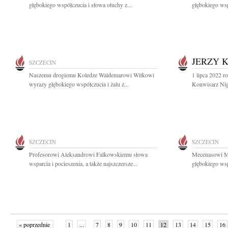
głębokiego współczucia i słowa otuchy z...
głębokiego wsp
JERZY 
SZCZECIN
Naszemu drogiemu Koledze Waldemarowi Witkowi
1 lipca 2022 r
wyrazy głębokiego współczucia i żalu z...
Konwisarz Nig
SZCZECIN
SZCZECIN
Profesorowi Aleksandrowi Falkowskiemu słowa
Mecenasowi M
wsparcia i pocieszenia, a także najszczersze...
głębokiego wsp
« poprzednie
1
...
7
8
9
10
11
12
13
14
15
16