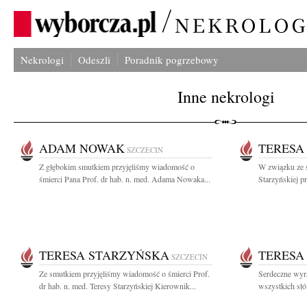
Nekrologi
Odeszli
Poradnik pogrzebowy
Inne nekrologi
ADAM NOWAK
TERESA
SZCZECIN
Z głębokim smutkiem przyjęliśmy wiadomość o
W związku ze ś
śmierci Pana Prof. dr hab. n. med. Adama Nowaka...
Starzyńskiej p
TERESA STARZYŃSKA
TERESA
SZCZECIN
Ze smutkiem przyjęliśmy wiadomość o śmierci Prof.
Serdeczne wyr
dr hab. n. med. Teresy Starzyńskiej Kierownik...
wszystkich słó