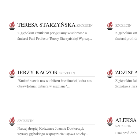
TERESA STARZYŃSKA
SZCZECIN
SZCZECIN
Z głębokim smutkiem przyjęliśmy wiadomość o
Z głębokim sm
śmierci Pani Profesor Teresy Starzyńskiej Wyrazy...
śmierci prof. d
JERZY KACZOR
ZDZISŁ
SZCZECIN
"Śmierć stawia nas w obliczu bezsilności, która nas
Z głębokim ża
obezwładnia i zabiera w nieznane"...
Zdzisława Tara
ALEKSA
SZCZECIN
SZCZECIN
Naszej drogiej Koleżance Joannie Doktorczyk
Pani prof. dr h
wyrazy głębokiego współczucia i słowa otuchy...