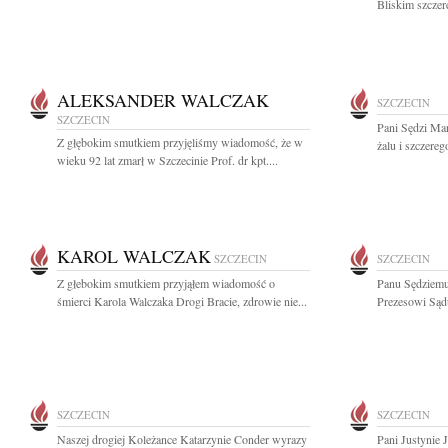
Bliskim szczer
ALEKSANDER WALCZAK
SZCZECIN
SZCZECIN
Pani Sędzi Ma
Z głębokim smutkiem przyjęliśmy wiadomość, że w
żalu i szczere
wieku 92 lat zmarł w Szczecinie Prof. dr kpt....
KAROL WALCZAK
SZCZECIN
SZCZECIN
Z głebokim smutkiem przyjąłem wiadomość o
Panu Sędziemu
śmierci Karola Walczaka Drogi Bracie, zdrowie nie...
Prezesowi Sąd
SZCZECIN
SZCZECIN
Naszej drogiej Koleżance Katarzynie Conder wyrazy
Pani Justynie