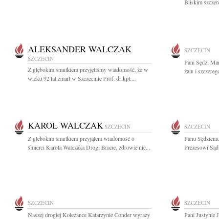
Bliskim szczer
ALEKSANDER WALCZAK
SZCZECIN
SZCZECIN
Pani Sędzi Ma
Z głębokim smutkiem przyjęliśmy wiadomość, że w
żalu i szczere
wieku 92 lat zmarł w Szczecinie Prof. dr kpt....
KAROL WALCZAK
SZCZECIN
SZCZECIN
Z głebokim smutkiem przyjąłem wiadomość o
Panu Sędziemu
śmierci Karola Walczaka Drogi Bracie, zdrowie nie...
Prezesowi Sąd
SZCZECIN
SZCZECIN
Naszej drogiej Koleżance Katarzynie Conder wyrazy
Pani Justynie