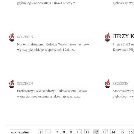
głębokiego współczucia i słowa otuchy z...
głębokiego wsp
JERZY 
SZCZECIN
Naszemu drogiemu Koledze Waldemarowi Witkowi
1 lipca 2022 r
wyrazy głębokiego współczucia i żalu z...
Konwisarz Nig
SZCZECIN
SZCZECIN
Profesorowi Aleksandrowi Falkowskiemu słowa
Mecenasowi M
wsparcia i pocieszenia, a także najszczersze...
głębokiego wsp
« poprzednie
1
...
7
8
9
10
11
12
13
14
15
16