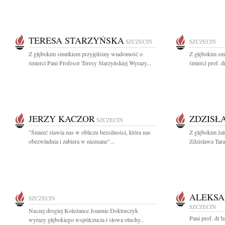
TERESA STARZYŃSKA
SZCZECIN
SZCZECIN
Z głębokim smutkiem przyjęliśmy wiadomość o
Z głębokim sm
śmierci Pani Profesor Teresy Starzyńskiej Wyrazy...
śmierci prof. d
JERZY KACZOR
ZDZISŁ
SZCZECIN
"Śmierć stawia nas w obliczu bezsilności, która nas
Z głębokim ża
obezwładnia i zabiera w nieznane"...
Zdzisława Tara
ALEKSA
SZCZECIN
SZCZECIN
Naszej drogiej Koleżance Joannie Doktorczyk
Pani prof. dr h
wyrazy głębokiego współczucia i słowa otuchy...