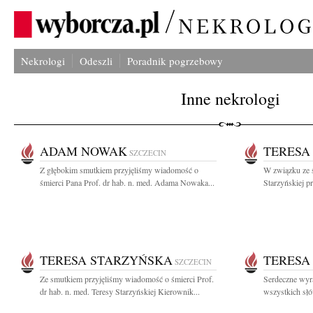
Nekrologi
Odeszli
Poradnik pogrzebowy
Inne nekrologi
ADAM NOWAK
TERESA
SZCZECIN
Z głębokim smutkiem przyjęliśmy wiadomość o
W związku ze ś
śmierci Pana Prof. dr hab. n. med. Adama Nowaka...
Starzyńskiej p
TERESA STARZYŃSKA
TERESA
SZCZECIN
Ze smutkiem przyjęliśmy wiadomość o śmierci Prof.
Serdeczne wyr
dr hab. n. med. Teresy Starzyńskiej Kierownik...
wszystkich słó