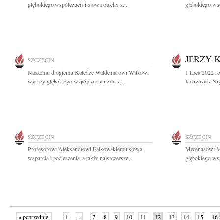
głębokiego współczucia i słowa otuchy z...
głębokiego wsp
JERZY 
SZCZECIN
Naszemu drogiemu Koledze Waldemarowi Witkowi
1 lipca 2022 r
wyrazy głębokiego współczucia i żalu z...
Konwisarz Nig
SZCZECIN
SZCZECIN
Profesorowi Aleksandrowi Falkowskiemu słowa
Mecenasowi M
wsparcia i pocieszenia, a także najszczersze...
głębokiego wsp
« poprzednie
1
...
7
8
9
10
11
12
13
14
15
16