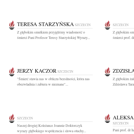
TERESA STARZYŃSKA
SZCZECIN
SZCZECIN
Z głębokim smutkiem przyjęliśmy wiadomość o
Z głębokim sm
śmierci Pani Profesor Teresy Starzyńskiej Wyrazy...
śmierci prof. d
JERZY KACZOR
ZDZISŁ
SZCZECIN
"Śmierć stawia nas w obliczu bezsilności, która nas
Z głębokim ża
obezwładnia i zabiera w nieznane"...
Zdzisława Tara
ALEKSA
SZCZECIN
SZCZECIN
Naszej drogiej Koleżance Joannie Doktorczyk
Pani prof. dr h
wyrazy głębokiego współczucia i słowa otuchy...