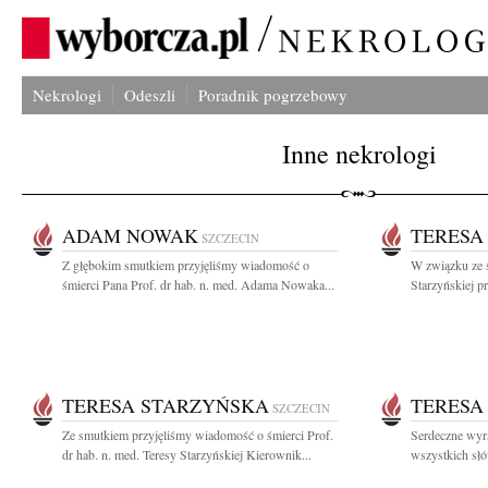
Nekrologi
Odeszli
Poradnik pogrzebowy
Inne nekrologi
ADAM NOWAK
TERESA
SZCZECIN
Z głębokim smutkiem przyjęliśmy wiadomość o
W związku ze ś
śmierci Pana Prof. dr hab. n. med. Adama Nowaka...
Starzyńskiej p
TERESA STARZYŃSKA
TERESA
SZCZECIN
Ze smutkiem przyjęliśmy wiadomość o śmierci Prof.
Serdeczne wyr
dr hab. n. med. Teresy Starzyńskiej Kierownik...
wszystkich słó