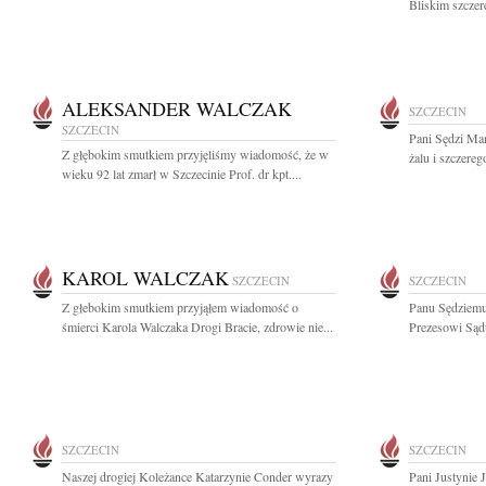
Bliskim szczer
ALEKSANDER WALCZAK
SZCZECIN
SZCZECIN
Pani Sędzi Ma
Z głębokim smutkiem przyjęliśmy wiadomość, że w
żalu i szczere
wieku 92 lat zmarł w Szczecinie Prof. dr kpt....
KAROL WALCZAK
SZCZECIN
SZCZECIN
Z głebokim smutkiem przyjąłem wiadomość o
Panu Sędziemu
śmierci Karola Walczaka Drogi Bracie, zdrowie nie...
Prezesowi Sąd
SZCZECIN
SZCZECIN
Naszej drogiej Koleżance Katarzynie Conder wyrazy
Pani Justynie