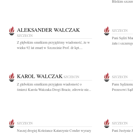
Bliskim szczer
ALEKSANDER WALCZAK
SZCZECIN
SZCZECIN
Pani Sędzi Ma
Z głębokim smutkiem przyjęliśmy wiadomość, że w
żalu i szczere
wieku 92 lat zmarł w Szczecinie Prof. dr kpt....
KAROL WALCZAK
SZCZECIN
SZCZECIN
Z głebokim smutkiem przyjąłem wiadomość o
Panu Sędziemu
śmierci Karola Walczaka Drogi Bracie, zdrowie nie...
Prezesowi Sąd
SZCZECIN
SZCZECIN
Naszej drogiej Koleżance Katarzynie Conder wyrazy
Pani Justynie