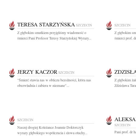
TERESA STARZYŃSKA
SZCZECIN
SZCZECIN
Z głębokim smutkiem przyjęliśmy wiadomość o
Z głębokim sm
śmierci Pani Profesor Teresy Starzyńskiej Wyrazy...
śmierci prof. d
JERZY KACZOR
ZDZISŁ
SZCZECIN
"Śmierć stawia nas w obliczu bezsilności, która nas
Z głębokim ża
obezwładnia i zabiera w nieznane"...
Zdzisława Tara
ALEKSA
SZCZECIN
SZCZECIN
Naszej drogiej Koleżance Joannie Doktorczyk
Pani prof. dr h
wyrazy głębokiego współczucia i słowa otuchy...