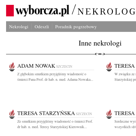
Nekrologi
Odeszli
Poradnik pogrzebowy
Inne nekrologi
ADAM NOWAK
TERESA
SZCZECIN
Z głębokim smutkiem przyjęliśmy wiadomość o
W związku ze ś
śmierci Pana Prof. dr hab. n. med. Adama Nowaka...
Starzyńskiej p
TERESA STARZYŃSKA
TERESA
SZCZECIN
Ze smutkiem przyjęliśmy wiadomość o śmierci Prof.
Serdeczne wyr
dr hab. n. med. Teresy Starzyńskiej Kierownik...
wszystkich słó