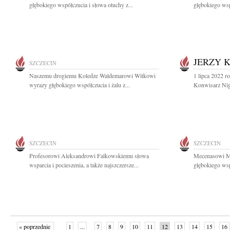
głębokiego współczucia i słowa otuchy z...
głębokiego wsp
JERZY 
SZCZECIN
Naszemu drogiemu Koledze Waldemarowi Witkowi
1 lipca 2022 r
wyrazy głębokiego współczucia i żalu z...
Konwisarz Nig
SZCZECIN
SZCZECIN
Profesorowi Aleksandrowi Falkowskiemu słowa
Mecenasowi M
wsparcia i pocieszenia, a także najszczersze...
głębokiego wsp
« poprzednie
1
...
7
8
9
10
11
12
13
14
15
16