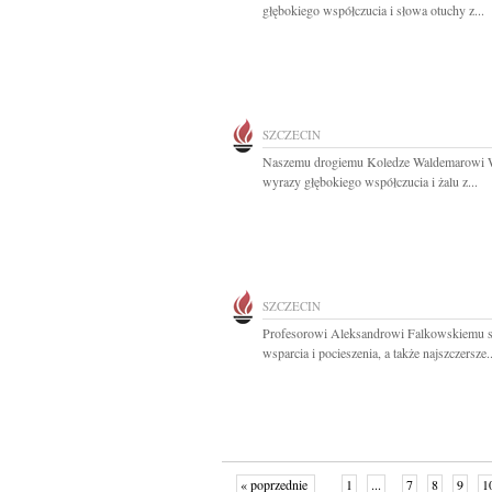
głębokiego współczucia i słowa otuchy z...
SZCZECIN
Naszemu drogiemu Koledze Waldemarowi 
wyrazy głębokiego współczucia i żalu z...
SZCZECIN
Profesorowi Aleksandrowi Falkowskiemu 
wsparcia i pocieszenia, a także najszczersze..
« poprzednie
1
...
7
8
9
1