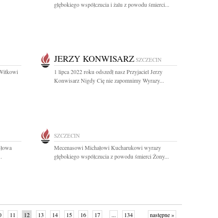
głębokiego współczucia i żalu z powodu śmierci...
JERZY KONWISARZ
SZCZECIN
Witkowi
1 lipca 2022 roku odszedł nasz Przyjaciel Jerzy
Konwisarz Nigdy Cię nie zapomnimy Wyrazy...
SZCZECIN
słowa
Mecenasowi Michałowi Kucharukowi wyrazy
.
głębokiego współczucia z powodu śmierci Żony...
0
11
12
13
14
15
16
17
...
134
następne »