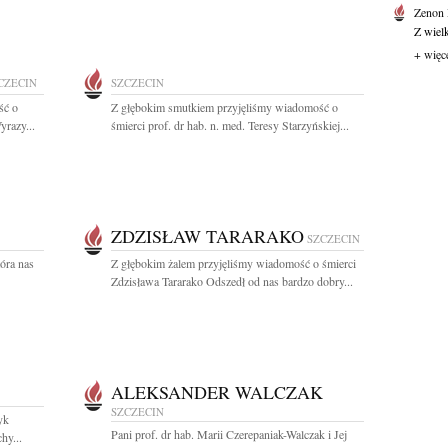
Zenon
Z wiel
+ więc
CZECIN
SZCZECIN
ść o
Z głębokim smutkiem przyjęliśmy wiadomość o
yrazy...
śmierci prof. dr hab. n. med. Teresy Starzyńskiej...
ZDZISŁAW TARARAKO
SZCZECIN
tóra nas
Z głębokim żalem przyjęliśmy wiadomość o śmierci
Zdzisława Tararako Odszedł od nas bardzo dobry...
ALEKSANDER WALCZAK
SZCZECIN
yk
Pani prof. dr hab. Marii Czerepaniak-Walczak i Jej
hy...