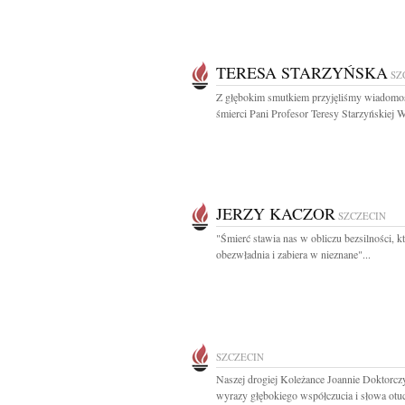
TERESA STARZYŃSKA
SZ
Z głębokim smutkiem przyjęliśmy wiadomo
śmierci Pani Profesor Teresy Starzyńskiej W
JERZY KACZOR
SZCZECIN
"Śmierć stawia nas w obliczu bezsilności, k
obezwładnia i zabiera w nieznane"...
SZCZECIN
Naszej drogiej Koleżance Joannie Doktorcz
wyrazy głębokiego współczucia i słowa otuc