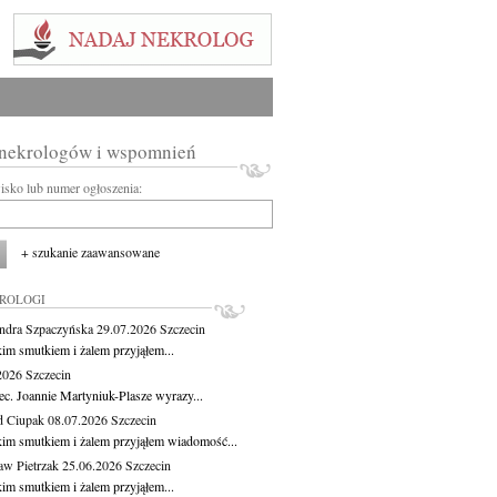
 nekrologów i wspomnień
wisko lub numer ogłoszenia:
+ szukanie zaawansowane
KROLOGI
ndra Szpaczyńska
29.07.2026
Szczecin
kim smutkiem i żalem przyjąłem...
.2026
Szczecin
ec. Joannie Martyniuk-Plasze wyrazy...
d Ciupak
08.07.2026
Szczecin
kim smutkiem i żalem przyjąłem wiadomość...
aw Pietrzak
25.06.2026
Szczecin
kim smutkiem i żalem przyjąłem...