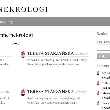
grzebowy
Inne nekrologi
Szukaj
Imię i naz
TERESA STARZYŃSKA
SZCZECIN
ść o
W związku ze śmiercią Prof. dr hab. n. med. Teresy
Nowaka...
Starzyńskiej przekazujemy serdeczne wyrazy...
INNE NE
Aleksa
Z wiel
23.07
Pani m
TERESA STARZYŃSKA
CZECIN
SZCZECIN
Edwar
Z wiel
ci Prof.
Serdeczne wyrazy współczucia większego od
ik...
wszystkich słów z powodu odejścia Pani...
Stanisł
Z wiel