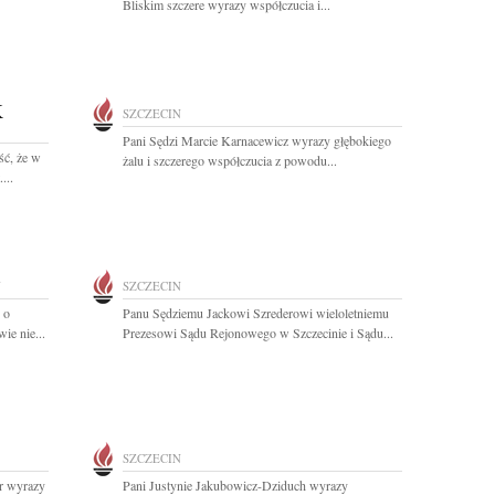
Bliskim szczere wyrazy współczucia i...
K
SZCZECIN
Pani Sędzi Marcie Karnacewicz wyrazy głębokiego
ść, że w
żalu i szczerego współczucia z powodu...
...
N
SZCZECIN
 o
Panu Sędziemu Jackowi Szrederowi wieloletniemu
ie nie...
Prezesowi Sądu Rejonowego w Szczecinie i Sądu...
SZCZECIN
er wyrazy
Pani Justynie Jakubowicz-Dziduch wyrazy