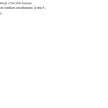
 Decyk
12.06.2026
Szczecin
kim smutkiem zawiadamiamy, że dnia 9...
ej