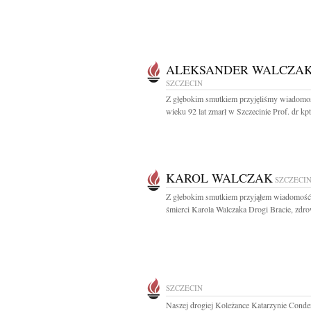
ALEKSANDER WALCZA
SZCZECIN
Z głębokim smutkiem przyjęliśmy wiadomo
wieku 92 lat zmarł w Szczecinie Prof. dr kpt.
KAROL WALCZAK
SZCZECI
Z głebokim smutkiem przyjąłem wiadomość
śmierci Karola Walczaka Drogi Bracie, zdrow
SZCZECIN
Naszej drogiej Koleżance Katarzynie Cond