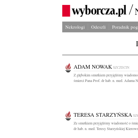
Nekrologi
Odeszli
Poradnik po
ADAM NOWAK
SZCZECIN
Z głębokim smutkiem przyjęliśmy wiadomo
śmierci Pana Prof. dr hab. n. med. Adama 
TERESA STARZYŃSKA
SZ
Ze smutkiem przyjęliśmy wiadomość o śmier
dr hab. n. med. Teresy Starzyńskiej Kierown