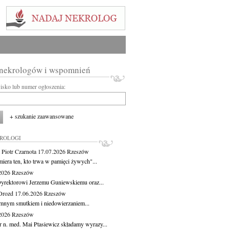
 nekrologów i wspomnień
wisko lub numer ogłoszenia:
+ szukanie zaawansowane
KROLOGI
 Piotr Czarnota
17.07.2026
Rzeszów
miera ten, kto trwa w pamięci żywych"...
.2026
Rzeszów
yrektorowi Jerzemu Guniewskiemu oraz...
Drozd
17.06.2026
Rzeszów
mnym smutkiem i niedowierzaniem...
.2026
Rzeszów
r n. med. Mai Ptasiewicz składamy wyrazy...