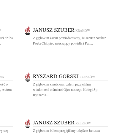
JANUSZ SZUBER
W
KRAKÓW
rci druha
Z głębokim żalem powiadamiamy, że Janusz Szuber
.
Poeta Chłopiec mieszający powidła i Pan...
RYSZARD GÓRSKI
WA
RZESZÓW
ość o
Z głębokim smutkiem i żalem przyjęliśmy
, Autora
wiadomość o śmierci Ojca naszego Kolegi Śp.
Ryszarda...
JANUSZ SZUBER
RZESZÓW
wyrazy
Z głębokim bólem przyjęliśmy odejście Janusza