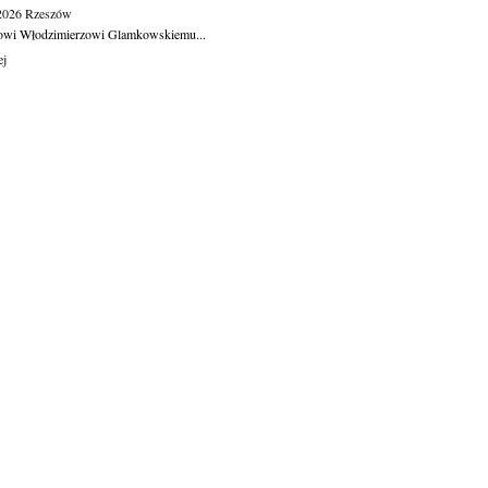
.2026
Rzeszów
owi Włodzimierzowi Glamkowskiemu...
ej