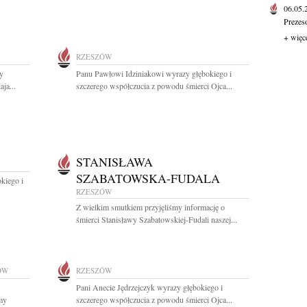
06.05
Prezes
+ więc
RZESZÓW
y
Panu Pawłowi Idziniakowi wyrazy głębokiego i
ja...
szczerego współczucia z powodu śmierci Ojca...
STANISŁAWA
SZABATOWSKA-FUDALA
kiego i
RZESZÓW
Z wielkim smutkiem przyjęliśmy informację o
śmierci Stanisławy Szabatowskiej-Fudali naszej...
ÓW
RZESZÓW
Pani Anecie Jędrzejczyk wyrazy głębokiego i
my
szczerego współczucia z powodu śmierci Ojca...