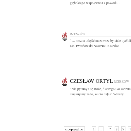
głębokiego współczucia z powodu...
RZESZÓW
" ... można odejść na zawsze by stale być bl
Jan Twardowski Naszemu Koledze...
CZESŁAW ORTYL
RZESZÓW
"Nie pytamy Cię Boże, dlaczego Go zabrałeś
dziękujemy za to, że Go dałeś" Wyrazy...
« poprzednie
1
...
7
8
9
1