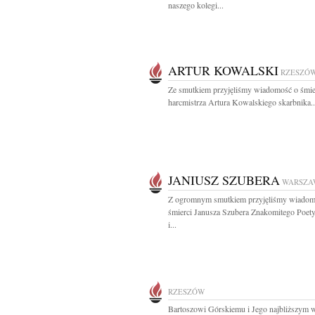
naszego kolegi...
ARTUR KOWALSKI
RZESZÓ
Ze smutkiem przyjęliśmy wiadomość o śmie
harcmistrza Artura Kowalskiego skarbnika..
JANIUSZ SZUBERA
WARSZA
Z ogromnym smutkiem przyjęliśmy wiadom
śmierci Janusza Szubera Znakomitego Poety
i...
RZESZÓW
Bartoszowi Górskiemu i Jego najbliższym 