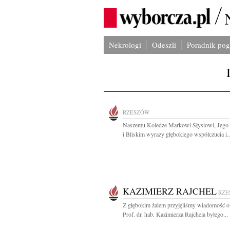
Nekrologi
Odeszli
Poradnik po
RZESZÓW
Naszemu Koledze Markowi Słysiowi, Jego 
i Bliskim wyrazy głębokiego współczucia i..
KAZIMIERZ RAJCHEL
RZE
Z głębokim żalem przyjęliśmy wiadomość o
Prof. dr. hab. Kazimierza Rajchela byłego...