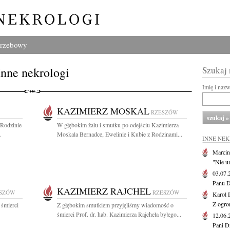
grzebowy
Inne nekrologi
Szukaj
Imię i naz
KAZIMIERZ MOSKAL
RZESZÓW
Rodzinie
W głębokim żalu i smutku po odejściu Kazimierza
.
Moskala Bernadce, Ewelinie i Kubie z Rodzinami...
INNE NE
Marcin
"Nie u
03.07
Panu D
KAZIMIERZ RAJCHEL
SZÓW
RZESZÓW
Karol 
Z ogro
 śmierci
Z głębokim smutkiem przyjęliśmy wiadomość o
śmierci Prof. dr. hab. Kazimierza Rajchela byłego...
12.06
Pani D