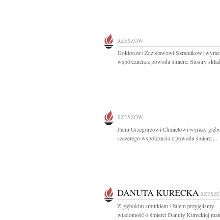
RZESZÓW
Doktorowi Zdzisławowi Szramikowi wyraz
współczucia z powodu śmierci Siostry składa
RZESZÓW
Panu Grzegorzowi Chmielowi wyrazy głębo
szczerego współczucia z powodu śmierci...
DANUTA KURECKA
RZESZ
Z głębokim smutkiem i żalem przyjęliśmy
wiadomość o śmierci Danuty Kureckiej ma