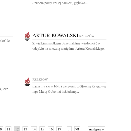
Szubera poety czułej pamięci, głęboko...
ARTUR KOWALSKI
RZESZÓW
isko" ks.
Z wielkim smutkiem otrzymaliśmy wiadomość o
odejściu na wieczną wartę hm. Artura Kowalskiego...
RZESZÓW
Łączymy się w bólu i cierpieniu z Główną Księgową
, lecz
mgr Martą Gubernat i składamy...
0
11
12
13
14
15
16
17
...
78
następne »