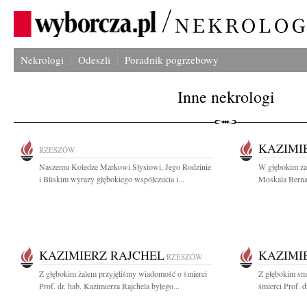
Nekrologi
Odeszli
Poradnik pogrzebowy
Inne nekrologi
KAZIMI
RZESZÓW
Naszemu Koledze Markowi Słysiowi, Jego Rodzinie
W głębokim żal
i Bliskim wyrazy głębokiego współczucia i...
Moskala Bernad
KAZIMIERZ RAJCHEL
KAZIMI
RZESZÓW
Z głębokim żalem przyjęliśmy wiadomość o śmierci
Z głębokim sm
Prof. dr. hab. Kazimierza Rajchela byłego...
śmierci Prof. d