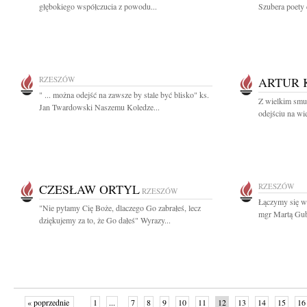
głębokiego współczucia z powodu...
Szubera poety c
RZESZÓW
ARTUR 
" ... można odejść na zawsze by stale być blisko" ks.
Z wielkim smu
Jan Twardowski Naszemu Koledze...
odejściu na wi
CZESŁAW ORTYL
RZESZÓW
RZESZÓW
Łączymy się w
"Nie pytamy Cię Boże, dlaczego Go zabrałeś, lecz
mgr Martą Gube
dziękujemy za to, że Go dałeś" Wyrazy...
« poprzednie
1
...
7
8
9
10
11
12
13
14
15
16