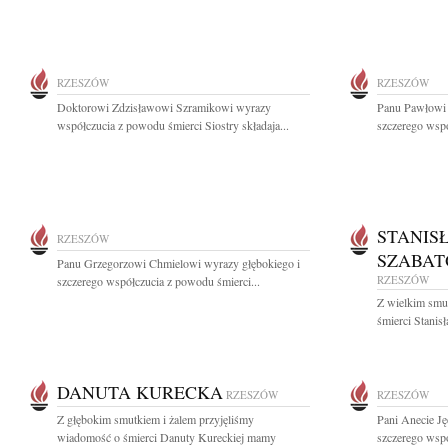
RZESZÓW
RZESZÓW
Doktorowi Zdzisławowi Szramikowi wyrazy
Panu Pawłowi 
współczucia z powodu śmierci Siostry składaja...
szczerego wspó
STANIS
RZESZÓW
SZABAT
Panu Grzegorzowi Chmielowi wyrazy głębokiego i
RZESZÓW
szczerego współczucia z powodu śmierci...
Z wielkim smut
śmierci Stanis
DANUTA KURECKA
RZESZÓW
RZESZÓW
Z głębokim smutkiem i żalem przyjęliśmy
Pani Anecie Ję
wiadomość o śmierci Danuty Kureckiej mamy
szczerego wspó