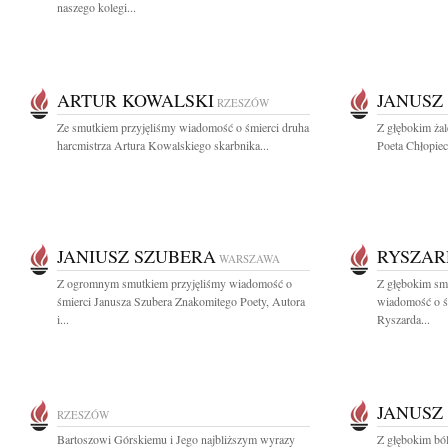
naszego kolegi...
ARTUR KOWALSKI
JANUSZ
RZESZÓW
Ze smutkiem przyjęliśmy wiadomość o śmierci druha
Z głębokim ża
harcmistrza Artura Kowalskiego skarbnika...
Poeta Chłopiec
JANIUSZ SZUBERA
RYSZAR
WARSZAWA
Z ogromnym smutkiem przyjęliśmy wiadomość o
Z głębokim smu
śmierci Janusza Szubera Znakomitego Poety, Autora
wiadomość o ś
i...
Ryszarda...
JANUSZ
RZESZÓW
Bartoszowi Górskiemu i Jego najbliższym wyrazy
Z głębokim ból