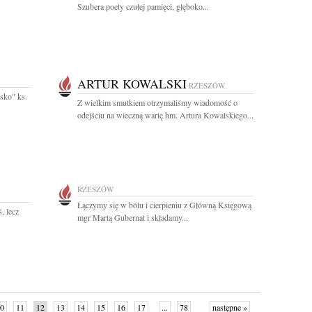
Szubera poety czułej pamięci, głęboko...
ARTUR KOWALSKI
RZESZÓW
isko" ks.
Z wielkim smutkiem otrzymaliśmy wiadomość o
odejściu na wieczną wartę hm. Artura Kowalskiego...
RZESZÓW
Łączymy się w bólu i cierpieniu z Główną Księgową
, lecz
mgr Martą Gubernat i składamy...
0
11
12
13
14
15
16
17
...
78
następne »