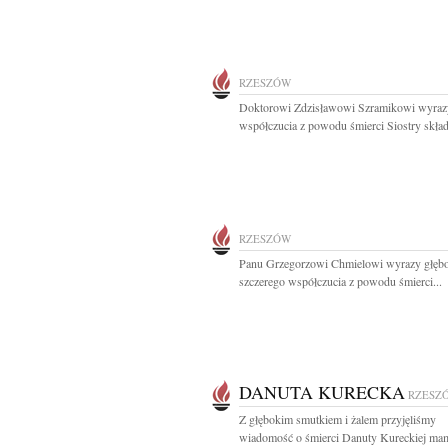
RZESZÓW
Doktorowi Zdzisławowi Szramikowi wyraz
współczucia z powodu śmierci Siostry składa
RZESZÓW
Panu Grzegorzowi Chmielowi wyrazy głębo
szczerego współczucia z powodu śmierci...
DANUTA KURECKA
RZESZ
Z głębokim smutkiem i żalem przyjęliśmy
wiadomość o śmierci Danuty Kureckiej ma