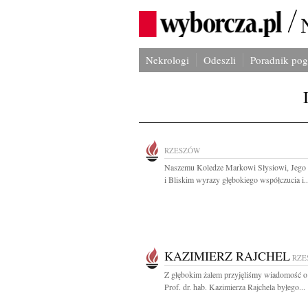
Nekrologi
Odeszli
Poradnik po
RZESZÓW
Naszemu Koledze Markowi Słysiowi, Jego 
i Bliskim wyrazy głębokiego współczucia i..
KAZIMIERZ RAJCHEL
RZE
Z głębokim żalem przyjęliśmy wiadomość o
Prof. dr. hab. Kazimierza Rajchela byłego...