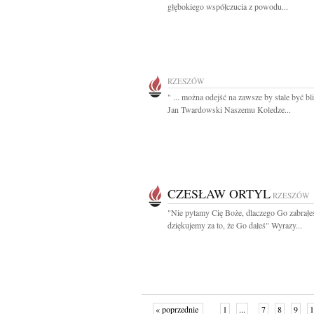
głębokiego współczucia z powodu...
RZESZÓW
" ... można odejść na zawsze by stale być bl
Jan Twardowski Naszemu Koledze...
CZESŁAW ORTYL
RZESZÓW
"Nie pytamy Cię Boże, dlaczego Go zabrałeś
dziękujemy za to, że Go dałeś" Wyrazy...
« poprzednie
1
...
7
8
9
1