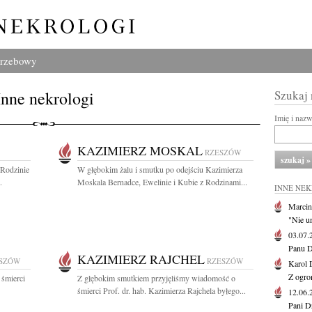
grzebowy
Inne nekrologi
Szukaj
Imię i naz
KAZIMIERZ MOSKAL
RZESZÓW
Rodzinie
W głębokim żalu i smutku po odejściu Kazimierza
.
Moskala Bernadce, Ewelinie i Kubie z Rodzinami...
INNE NE
Marcin
"Nie u
03.07
Panu D
KAZIMIERZ RAJCHEL
SZÓW
RZESZÓW
Karol 
Z ogro
 śmierci
Z głębokim smutkiem przyjęliśmy wiadomość o
śmierci Prof. dr. hab. Kazimierza Rajchela byłego...
12.06
Pani D