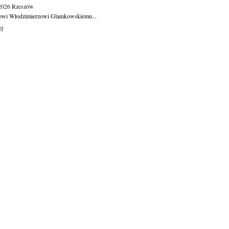
.2026
Rzeszów
owi Włodzimierzowi Glamkowskiemu...
ej