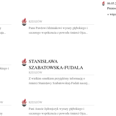
06.05
Prezes
+ więc
RZESZÓW
y
Panu Pawłowi Idziniakowi wyrazy głębokiego i
ja...
szczerego współczucia z powodu śmierci Ojca...
STANISŁAWA
SZABATOWSKA-FUDALA
kiego i
RZESZÓW
Z wielkim smutkiem przyjęliśmy informację o
śmierci Stanisławy Szabatowskiej-Fudali naszej...
ÓW
RZESZÓW
Pani Anecie Jędrzejczyk wyrazy głębokiego i
my
szczerego współczucia z powodu śmierci Ojca...