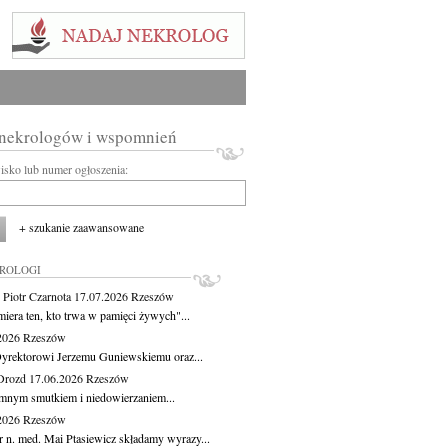
 nekrologów i wspomnień
wisko lub numer ogłoszenia:
+ szukanie zaawansowane
KROLOGI
 Piotr Czarnota
17.07.2026
Rzeszów
miera ten, kto trwa w pamięci żywych"...
.2026
Rzeszów
yrektorowi Jerzemu Guniewskiemu oraz...
Drozd
17.06.2026
Rzeszów
mnym smutkiem i niedowierzaniem...
.2026
Rzeszów
r n. med. Mai Ptasiewicz składamy wyrazy...