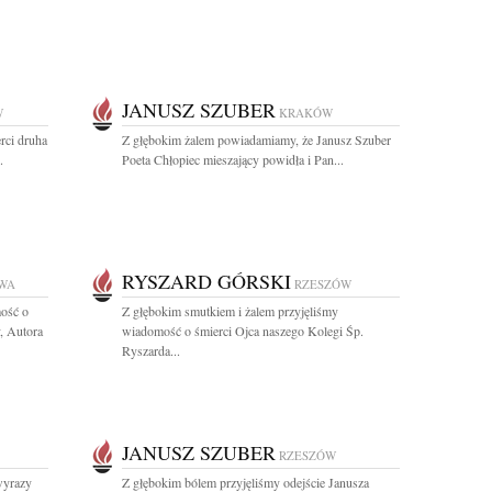
JANUSZ SZUBER
W
KRAKÓW
rci druha
Z głębokim żalem powiadamiamy, że Janusz Szuber
.
Poeta Chłopiec mieszający powidła i Pan...
RYSZARD GÓRSKI
WA
RZESZÓW
ość o
Z głębokim smutkiem i żalem przyjęliśmy
, Autora
wiadomość o śmierci Ojca naszego Kolegi Śp.
Ryszarda...
JANUSZ SZUBER
RZESZÓW
wyrazy
Z głębokim bólem przyjęliśmy odejście Janusza