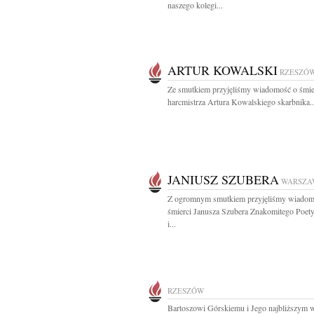
naszego kolegi...
ARTUR KOWALSKI
RZESZÓ
Ze smutkiem przyjęliśmy wiadomość o śmie
harcmistrza Artura Kowalskiego skarbnika..
JANIUSZ SZUBERA
WARSZA
Z ogromnym smutkiem przyjęliśmy wiadom
śmierci Janusza Szubera Znakomitego Poety
i...
RZESZÓW
Bartoszowi Górskiemu i Jego najbliższym 