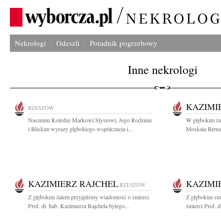
Nekrologi
Odeszli
Poradnik pogrzebowy
Inne nekrologi
KAZIMI
RZESZÓW
Naszemu Koledze Markowi Słysiowi, Jego Rodzinie
W głębokim żal
i Bliskim wyrazy głębokiego współczucia i...
Moskala Bernad
KAZIMIERZ RAJCHEL
KAZIMI
RZESZÓW
Z głębokim żalem przyjęliśmy wiadomość o śmierci
Z głębokim sm
Prof. dr. hab. Kazimierza Rajchela byłego...
śmierci Prof. d