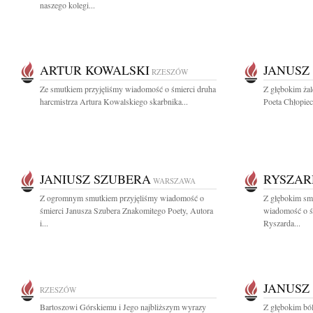
naszego kolegi...
ARTUR KOWALSKI
JANUSZ
RZESZÓW
Ze smutkiem przyjęliśmy wiadomość o śmierci druha
Z głębokim ża
harcmistrza Artura Kowalskiego skarbnika...
Poeta Chłopiec
JANIUSZ SZUBERA
RYSZAR
WARSZAWA
Z ogromnym smutkiem przyjęliśmy wiadomość o
Z głębokim smu
śmierci Janusza Szubera Znakomitego Poety, Autora
wiadomość o ś
i...
Ryszarda...
JANUSZ
RZESZÓW
Bartoszowi Górskiemu i Jego najbliższym wyrazy
Z głębokim ból