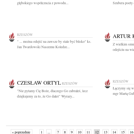
głębokiego współczucia z powodu...
Szubera poety c
RZESZÓW
ARTUR 
" ... można odejść na zawsze by stale być blisko" ks.
Z wielkim smu
Jan Twardowski Naszemu Koledze...
odejściu na wi
CZESŁAW ORTYL
RZESZÓW
RZESZÓW
Łączymy się w
"Nie pytamy Cię Boże, dlaczego Go zabrałeś, lecz
mgr Martą Gube
dziękujemy za to, że Go dałeś" Wyrazy...
« poprzednie
1
...
7
8
9
10
11
12
13
14
15
16