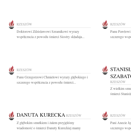
RZESZÓW
RZESZÓW
Doktorowi Zdzisławowi Szramikowi wyrazy
Panu Pawłowi 
współczucia z powodu śmierci Siostry składaja...
szczerego wspó
STANIS
RZESZÓW
SZABAT
Panu Grzegorzowi Chmielowi wyrazy głębokiego i
RZESZÓW
szczerego współczucia z powodu śmierci...
Z wielkim smut
śmierci Stanis
DANUTA KURECKA
RZESZÓW
RZESZÓW
Z głębokim smutkiem i żalem przyjęliśmy
Pani Anecie Ję
wiadomość o śmierci Danuty Kureckiej mamy
szczerego wspó