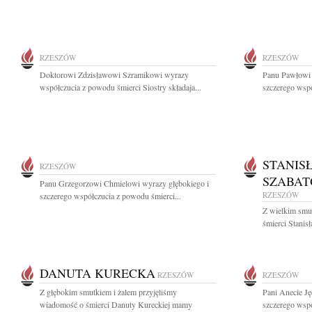
RZESZÓW
RZESZÓW
Doktorowi Zdzisławowi Szramikowi wyrazy
Panu Pawłowi 
współczucia z powodu śmierci Siostry składaja...
szczerego wspó
STANIS
RZESZÓW
SZABAT
Panu Grzegorzowi Chmielowi wyrazy głębokiego i
RZESZÓW
szczerego współczucia z powodu śmierci...
Z wielkim smut
śmierci Stanis
DANUTA KURECKA
RZESZÓW
RZESZÓW
Z głębokim smutkiem i żalem przyjęliśmy
Pani Anecie Ję
wiadomość o śmierci Danuty Kureckiej mamy
szczerego wspó