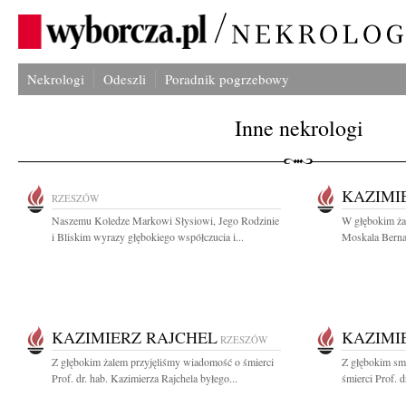
Nekrologi
Odeszli
Poradnik pogrzebowy
Inne nekrologi
KAZIMI
RZESZÓW
Naszemu Koledze Markowi Słysiowi, Jego Rodzinie
W głębokim żal
i Bliskim wyrazy głębokiego współczucia i...
Moskala Bernad
KAZIMIERZ RAJCHEL
KAZIMI
RZESZÓW
Z głębokim żalem przyjęliśmy wiadomość o śmierci
Z głębokim sm
Prof. dr. hab. Kazimierza Rajchela byłego...
śmierci Prof. d