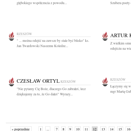
głębokiego współczucia z powodu...
Szubera poety c
RZESZÓW
ARTUR 
" ... można odejść na zawsze by stale być blisko" ks.
Z wielkim smu
Jan Twardowski Naszemu Koledze...
odejściu na wi
CZESŁAW ORTYL
RZESZÓW
RZESZÓW
Łączymy się w
"Nie pytamy Cię Boże, dlaczego Go zabrałeś, lecz
mgr Martą Gube
dziękujemy za to, że Go dałeś" Wyrazy...
« poprzednie
1
...
7
8
9
10
11
12
13
14
15
16