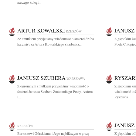
naszego kolegi...
ARTUR KOWALSKI
JANUSZ
RZESZÓW
Ze smutkiem przyjęliśmy wiadomość o śmierci druha
Z głębokim ża
harcmistrza Artura Kowalskiego skarbnika...
Poeta Chłopiec
JANIUSZ SZUBERA
RYSZAR
WARSZAWA
Z ogromnym smutkiem przyjęliśmy wiadomość o
Z głębokim smu
śmierci Janusza Szubera Znakomitego Poety, Autora
wiadomość o ś
i...
Ryszarda...
JANUSZ
RZESZÓW
Bartoszowi Górskiemu i Jego najbliższym wyrazy
Z głębokim ból