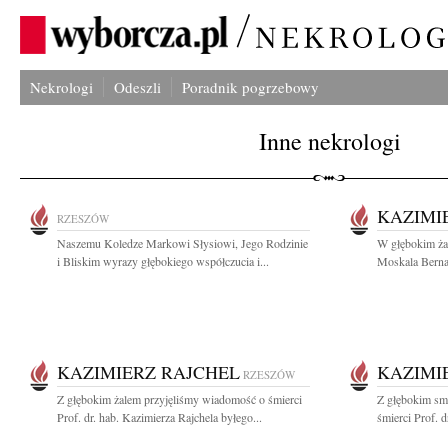
Nekrologi
Odeszli
Poradnik pogrzebowy
Inne nekrologi
KAZIMI
RZESZÓW
Naszemu Koledze Markowi Słysiowi, Jego Rodzinie
W głębokim żal
i Bliskim wyrazy głębokiego współczucia i...
Moskala Bernad
KAZIMIERZ RAJCHEL
KAZIMI
RZESZÓW
Z głębokim żalem przyjęliśmy wiadomość o śmierci
Z głębokim sm
Prof. dr. hab. Kazimierza Rajchela byłego...
śmierci Prof. d