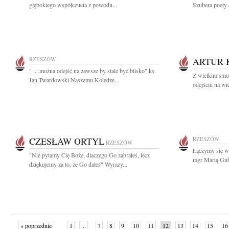
głębokiego współczucia z powodu...
Szubera poety c
RZESZÓW
ARTUR 
" ... można odejść na zawsze by stale być blisko" ks.
Z wielkim smu
Jan Twardowski Naszemu Koledze...
odejściu na wi
CZESŁAW ORTYL
RZESZÓW
RZESZÓW
Łączymy się w
"Nie pytamy Cię Boże, dlaczego Go zabrałeś, lecz
mgr Martą Gube
dziękujemy za to, że Go dałeś" Wyrazy...
« poprzednie
1
...
7
8
9
10
11
12
13
14
15
16