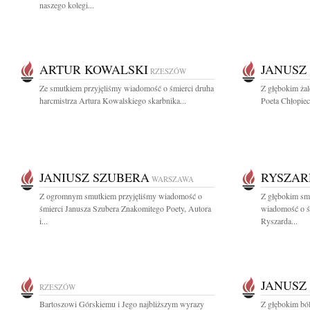
naszego kolegi...
ARTUR KOWALSKI
JANUSZ
RZESZÓW
Ze smutkiem przyjęliśmy wiadomość o śmierci druha
Z głębokim ża
harcmistrza Artura Kowalskiego skarbnika...
Poeta Chłopiec
JANIUSZ SZUBERA
RYSZAR
WARSZAWA
Z ogromnym smutkiem przyjęliśmy wiadomość o
Z głębokim smu
śmierci Janusza Szubera Znakomitego Poety, Autora
wiadomość o ś
i...
Ryszarda...
JANUSZ
RZESZÓW
Bartoszowi Górskiemu i Jego najbliższym wyrazy
Z głębokim ból