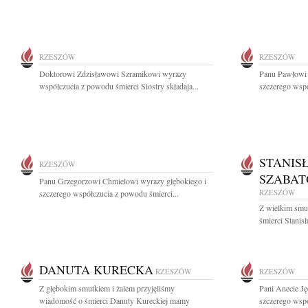
RZESZÓW
RZESZÓW
Doktorowi Zdzisławowi Szramikowi wyrazy
Panu Pawłowi 
współczucia z powodu śmierci Siostry składaja...
szczerego wspó
STANIS
RZESZÓW
SZABAT
Panu Grzegorzowi Chmielowi wyrazy głębokiego i
RZESZÓW
szczerego współczucia z powodu śmierci...
Z wielkim smut
śmierci Stanis
DANUTA KURECKA
RZESZÓW
RZESZÓW
Z głębokim smutkiem i żalem przyjęliśmy
Pani Anecie Ję
wiadomość o śmierci Danuty Kureckiej mamy
szczerego wspó