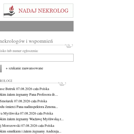
 nekrologów i wspomnień
wisko lub numer ogłoszenia:
+ szukanie zaawansowane
KROLOGI
usz Butruk
07.08.2026
cała Polska
okim żalem żegnamy Pana Profesora dr....
Smolarek
07.08.2026
cała Polska
du śmierci Pana nadinspektora Zenona...
wa Myśliwska
07.08.2026
cała Polska
okim żalem żegnamy Wacławę Myśliwską z...
j Morozowski
07.08.2026
cała Polska
okim smutkiem i żalem żegnamy Andrzeja...