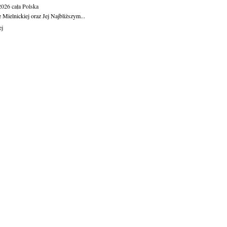
.2026
cała Polska
Mielnickiej oraz Jej Najbliższym...
ej