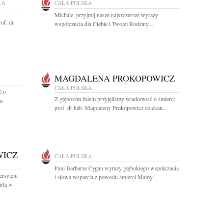
ŁA
CAŁA POLSKA
Michale, przyjmij nasze najszczersze wyrazy
of. dr.
współczucia dla Ciebie i Twojej Rodziny....
MAGDALENA PROKOPOWICZ
CAŁA POLSKA
ć o
Z głębokim żalem przyjęliśmy wiadomość o śmierci
a
prof. dr hab. Magdaleny Prokopowicz dziekan...
WICZ
CAŁA POLSKA
Pani Barbarze Cygan wyrazy głębokiego współczucia
rsytetu
i słowa wsparcia z powodu śmierci Mamy...
rłą w