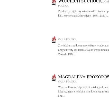
WOJCIECH SUCHOCKI
CA
POLSKA
Z żalem przyjęliśmy wiadomość o śmierci pr
hab. Wojciecha Suchockiego (1951-2026)...
CAŁA POLSKA
Z wielkim smutkiem przyjęliśmy wiadomoś
odejściu Taty Romualda Rojka Pełnomocnik
Zarządu EIB...
MAGDALENA PROKOPO
CAŁA POLSKA
Wydział Farmaceutyczny Gdańskiego Uniwe
Medycznego z wielkim smutkiem żegna zma
dniu...