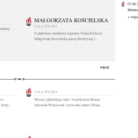
07.08
Monice 
+ więc
MAŁGORZATA KOŚCIELSKA
CAŁA POLSKA
kładamy
Z głębokim smutkiem żegnamy Panią Profesor
Małgorzatę Kościelską naszą Mistrzynię i...
więcej
CAŁA POLSKA
a z
Wyrazy głębokiego żalu i współczucia Beacie
firmy...
Jakoniuk-Wojcieszak z powodu śmierci Brata...