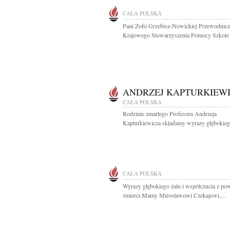
CAŁA POLSKA
Pani Zofii Grzebisz-Nowickiej Przewodnicz
Krajowego Stowarzyszenia Pomocy Szkole 
ANDRZEJ KAPTURKIEW
CAŁA POLSKA
Rodzinie zmarłego Profesora Andrzeja
Kapturkiewicza składamy wyrazy głębokiego
CAŁA POLSKA
Wyrazy głębokiego żalu i współczucia z p
śmierci Mamy Mirosławowi Czekajowi,...