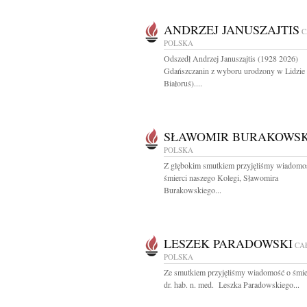
ANDRZEJ JANUSZAJTIS
C
POLSKA
Odszedł Andrzej Januszajtis (1928 2026)
Gdańszczanin z wyboru urodzony w Lidzie 
Białoruś)....
SŁAWOMIR BURAKOWSK
POLSKA
Z głębokim smutkiem przyjęliśmy wiadomo
śmierci naszego Kolegi, Sławomira
Burakowskiego...
LESZEK PARADOWSKI
CA
POLSKA
Ze smutkiem przyjęliśmy wiadomość o śmier
dr. hab. n. med. Leszka Paradowskiego...