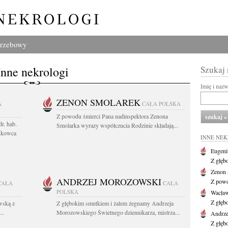
grzebowy
Inne nekrologi
Szukaj
Imię i naz
ZENON SMOLAREK
A
CAŁA POLSKA
Z powodu śmierci Pana nadinspektora Zenona
r. hab.
Smolarka wyrazy współczucia Rodzinie składają...
ukowca
INNE NE
Eugeni
Z głęb
Zenon 
ANDRZEJ MOROZOWSKI
Z powo
CAŁA
CAŁA
POLSKA
Wacła
Z głęb
wską z
Z głębokim smutkiem i żalem żegnamy Andrzeja
..
Morozowskiego Świetnego dziennikarza, mistrza...
Andrze
Z głęb