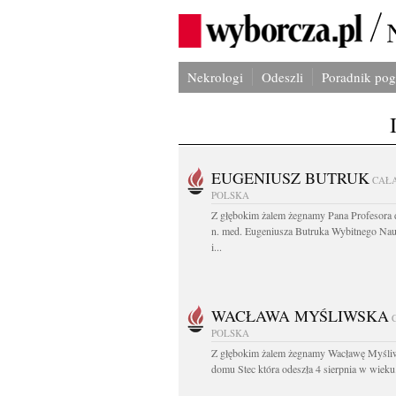
Nekrologi
Odeszli
Poradnik po
EUGENIUSZ BUTRUK
CAŁ
POLSKA
Z głębokim żalem żegnamy Pana Profesora d
n. med. Eugeniusza Butruka Wybitnego Na
i...
WACŁAWA MYŚLIWSKA
POLSKA
Z głębokim żalem żegnamy Wacławę Myśli
domu Stec która odeszła 4 sierpnia w wieku.