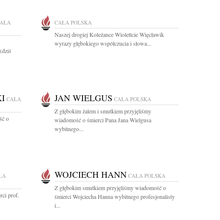
AŁA
CAŁA POLSKA
Naszej drogiej Koleżance Wiolettcie Więcławik
wyrazy głębokiego współczucia i słowa...
(dziś
I
JAN WIELGUS
CAŁA
CAŁA POLSKA
Z głębokim żalem i smutkiem przyjęliśmy
ść o
wiadomość o śmierci Pana Jana Wielgusa
wybitnego...
WOJCIECH HANN
ŁA
CAŁA POLSKA
Z głębokim smutkiem przyjęliśmy wiadomość o
ci prof.
śmierci Wojciecha Hanna wybitnego profesjonalisty
i...