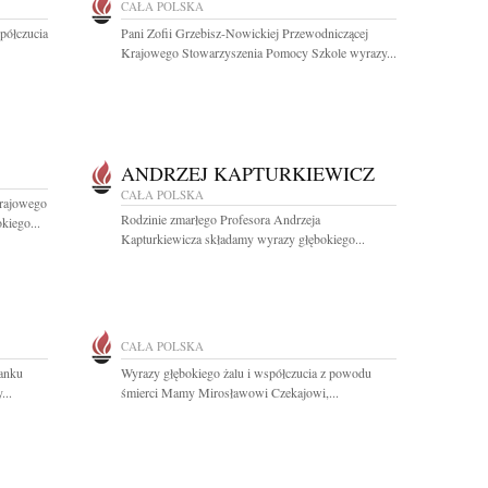
CAŁA POLSKA
półczucia
Pani Zofii Grzebisz-Nowickiej Przewodniczącej
Krajowego Stowarzyszenia Pomocy Szkole wyrazy...
ANDRZEJ KAPTURKIEWICZ
CAŁA POLSKA
rajowego
Rodzinie zmarłego Profesora Andrzeja
kiego...
Kapturkiewicza składamy wyrazy głębokiego...
CAŁA POLSKA
anku
Wyrazy głębokiego żalu i współczucia z powodu
...
śmierci Mamy Mirosławowi Czekajowi,...