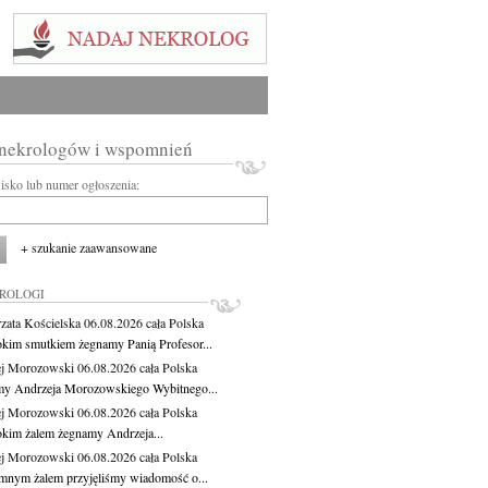
 nekrologów i wspomnień
wisko lub numer ogłoszenia:
+ szukanie zaawansowane
KROLOGI
zata Kościelska
06.08.2026
cała Polska
okim smutkiem żegnamy Panią Profesor...
j Morozowski
06.08.2026
cała Polska
y Andrzeja Morozowskiego Wybitnego...
j Morozowski
06.08.2026
cała Polska
okim żalem żegnamy Andrzeja...
j Morozowski
06.08.2026
cała Polska
mnym żalem przyjęliśmy wiadomość o...