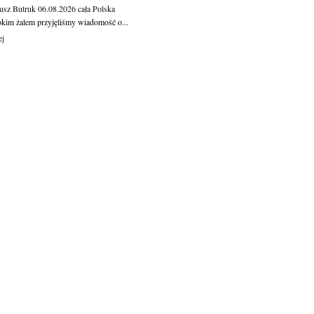
usz Butruk
06.08.2026
cała Polska
okim żalem przyjęliśmy wiadomość o...
ej