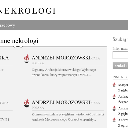
grzebowy
Inne nekrologi
Szukaj
Imię i naz
SKA
ANDRZEJ MOROZOWSKI
CAŁA
POLSKA
sor
Żegnamy Andrzeja Morozowskiego Wybitnego
dziennikarza, który współtworzył TVN24....
INNE NE
Małgor
Z głęb
Andrze
ANDRZEJ MOROZOWSKI
Żegnam
CAŁA
CAŁA
POLSKA
Andrze
Z głęb
Z ogromnym żalem przyjęliśmy wiadomość o śmierci
 TVN i
Andrzeja Morozowskiego Odszedł wspaniały...
Andrze
Z ogro