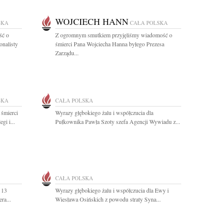
WOJCIECH HANN
SKA
CAŁA POLSKA
ść o
Z ogromnym smutkiem przyjęliśmy wiadomość o
onalisty
śmierci Pana Wojciecha Hanna byłego Prezesa
Zarządu...
SKA
CAŁA POLSKA
 śmierci
Wyrazy głębokiego żalu i współczucia dla
gi i...
Pułkownika Pawła Szoty szefa Agencji Wywiadu z...
CAŁA POLSKA
 13
Wyrazy głębokiego żalu i współczucia dla Ewy i
ra...
Wiesława Osińskich z powodu straty Syna...