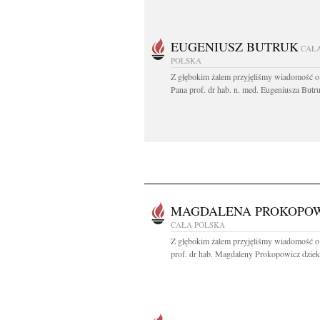
EUGENIUSZ BUTRUK
CAŁ
POLSKA
Z głębokim żalem przyjęliśmy wiadomość o
Pana prof. dr hab. n. med. Eugeniusza Butru
MAGDALENA PROKOPO
CAŁA POLSKA
Z głębokim żalem przyjęliśmy wiadomość o
prof. dr hab. Magdaleny Prokopowicz dziek