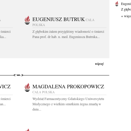
Eugeni
Z głęb
+ więc
EUGENIUSZ BUTRUK
A
CAŁA
POLSKA
 śmierci
Z głębokim żalem przyjęliśmy wiadomość o śmierci
ka...
Pana prof. dr hab. n. med. Eugeniusza Butruka...
więcej
WICZ
MAGDALENA PROKOPOWICZ
CAŁA POLSKA
 śmierci
Wydział Farmaceutyczny Gdańskiego Uniwersytetu
an...
Medycznego z wielkim smutkiem żegna zmarłą w
dniu...