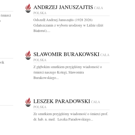
ANDRZEJ JANUSZAJTIS
CAŁA
POLSKA
 śmierci
Odszedł Andrzej Januszajtis (1928 2026)
o
Gdańszczanin z wyboru urodzony w Lidzie (dziś
Białoruś)....
SŁAWOMIR BURAKOWSKI
CAŁA
POLSKA
wik
Z głębokim smutkiem przyjęliśmy wiadomość o
śmierci naszego Kolegi, Sławomira
Burakowskiego...
LESZEK PARADOWSKI
CAŁA
POLSKA
Ze smutkiem przyjęliśmy wiadomość o śmierci prof.
dr. hab. n. med. Leszka Paradowskiego...