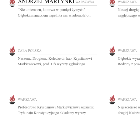
ANDRZEJ MARTYNKI
WARSZAWA
WARSZAWA
"Nie umiera ten, kto trwa w pamięci żywych"
Naszej drogie
Głębokim smutkiem napełniła nas wiadomość o...
najgłębszego w
CAŁA POLSKA
WARSZAWA
Naszemu Drogiemu Koledze dr. hab. Krystianowi
Głębokie wyraz
Markiewiczowi, prof. UŚ wyrazy głębokiego...
Rodziny z powo
WARSZAWA
WARSZAWA
Profesorowi Krystianowi Markiewiczowi sędziemu
Najszczersze w
Trybunału Konstytucyjnego składamy wyrazy...
drogiej Koleża