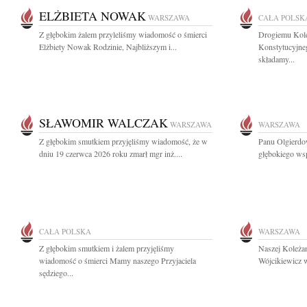
ELŻBIETA NOWAK
WARSZAWA
CAŁA POLSK
Z głębokim żalem przyleliśmy wiadomość o śmierci
Drogiemu Kole
Elżbiety Nowak Rodzinie, Najbliższym i...
Konstytucyjne
składamy...
SŁAWOMIR WALCZAK
WARSZAWA
WARSZAWA
Z głębokim smutkiem przyjęliśmy wiadomość, że w
Panu Olgierdo
dniu 19 czerwca 2026 roku zmarł mgr inż....
głębokiego wsp
CAŁA POLSKA
WARSZAWA
Z głębokim smutkiem i żalem przyjęliśmy
Naszej Koleżan
wiadomość o śmierci Mamy naszego Przyjaciela
Wójcikiewicz w
sędziego...