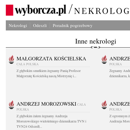
Nekrologi
Odeszli
Poradnik pogrzebowy
Inne nekrologi
MAŁGORZATA KOŚCIELSKA
ANDRZE
CAŁA POLSKA
POLSKA
Z głębokim smutkiem żegnamy Panią Profesor
Żegnamy Andr
Małgorzatę Kościelską naszą Mistrzynię i...
dziennikarza, 
ANDRZEJ MOROZOWSKI
ANDRZE
CAŁA
POLSKA
POLSKA
Z głębokim żalem żegnamy Andrzeja
Z ogromnym ża
Morozowskiego wieloletniego dziennikarza TVN i
Andrzeja Moro
TVN24 Odszedł...