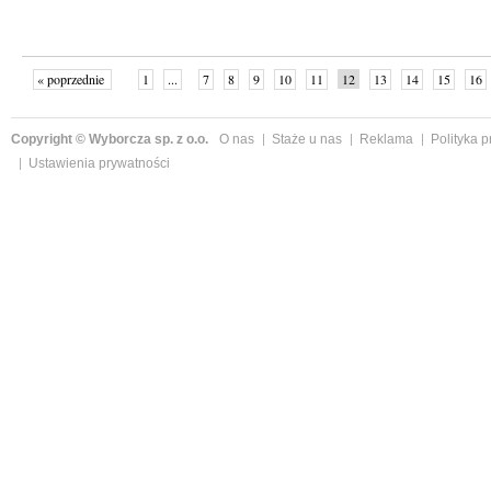
« poprzednie
1
...
7
8
9
10
11
12
13
14
15
16
Copyright © Wyborcza sp. z o.o.
O nas
Staże u nas
Reklama
Polityka 
Ustawienia prywatności