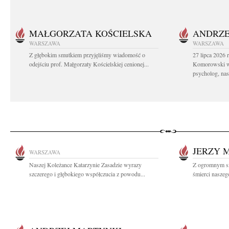
MAŁGORZATA KOŚCIELSKA
ANDRZE
WARSZAWA
WARSZAWA
Z głębokim smutkiem przyjęliśmy wiadomość o
27 lipca 2026 
odejściu prof. Małgorzaty Kościelskiej cenionej...
Komorowski ws
psycholog, nasz
JERZY 
WARSZAWA
Naszej Koleżance Katarzynie Zasadzie wyrazy
Z ogromnym s
szczerego i głębokiego współczucia z powodu...
śmierci naszego