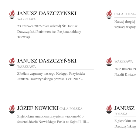
JANUSZ DASZCZYŃSKI
CAŁA POLSK
WARSZAWA
Naszej drogiej
23 czerwca 2026 roku odszedł ŚP. Janusz
wyrazy współc
Daszczyński Państwowiec. Pasjonat oddany
Telewizji...
JANUSZ DASZCZYŃSKI
WARSZAWA
WARSZAWA
"Nie umiera te
Z bólem żegnamy naszego Kolegę i Przyjaciela
Natalii Kwiatk
Janusza Daszczyńskiego prezesa TVP 2015 -...
JÓZEF NOWICKI
JANUSZ
CAŁA POLSKA
POLSKA
Z głębokim smutkiem przyjąłem wiadomość o
Z głębokim sm
śmierci Józefa Nowickiego Posła na Sejm II, III...
Daszczyńskiego