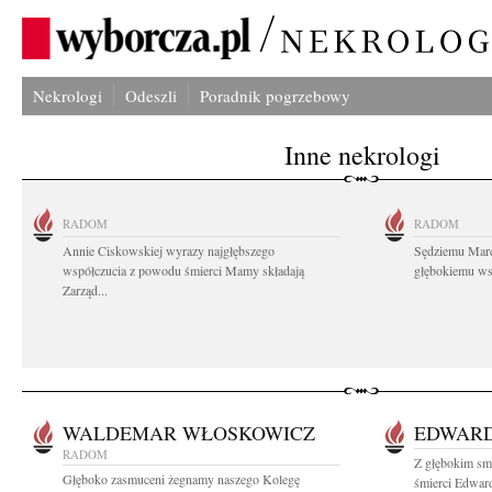
Nekrologi
Odeszli
Poradnik pogrzebowy
Inne nekrologi
RADOM
RADOM
Annie Ciskowskiej wyrazy najgłębszego
Sędziemu Mar
współczucia z powodu śmierci Mamy składają
głębokiemu wsp
Zarząd...
WALDEMAR WŁOSKOWICZ
EDWARD
RADOM
Z głębokim sm
Głęboko zasmuceni żegnamy naszego Kolegę
śmierci Edward