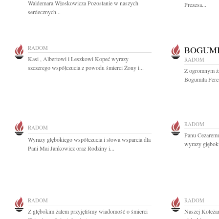
Waldemara Włoskowicza Pozostanie w naszych
Prezesa...
serdecznych...
RADOM
BOGUMI
Kasi , Albertowi i Leszkowi Kopeć wyrazy
RADOM
szczerego współczucia z powodu śmierci Żony i...
Z ogromnym ża
Bogumiła Fere
RADOM
RADOM
Panu Cezarem
Wyrazy głębokiego współczucia i słowa wsparcia dla
wyrazy głębok
Pani Mai Jankowicz oraz Rodziny i...
RADOM
RADOM
Z głębokim żalem przyjęliśmy wiadomość o śmierci
Naszej Koleża