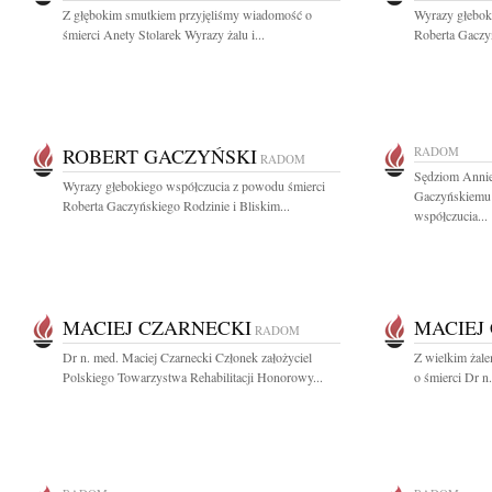
Z głębokim smutkiem przyjęliśmy wiadomość o
Wyrazy głebok
śmierci Anety Stolarek Wyrazy żalu i...
Roberta Gaczyń
ROBERT GACZYŃSKI
RADOM
RADOM
Sędziom Annie
Wyrazy głebokiego współczucia z powodu śmierci
Gaczyńskiemu 
Roberta Gaczyńskiego Rodzinie i Bliskim...
współczucia...
MACIEJ CZARNECKI
MACIEJ
RADOM
Dr n. med. Maciej Czarnecki Członek założyciel
Z wielkim żal
Polskiego Towarzystwa Rehabilitacji Honorowy...
o śmierci Dr n