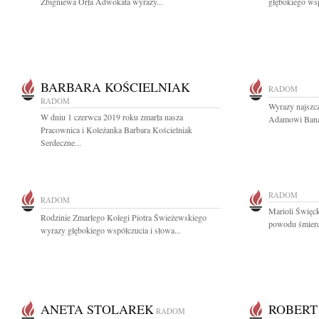
Zbigniewa Orła Adwokata wyrazy...
głębokiego wsp
BARBARA KOŚCIELNIAK
RADOM
RADOM
Wyrazy najszc
W dniu 1 czerwca 2019 roku zmarła nasza
Adamowi Banas
Pracownica i Koleżanka Barbara Kościelniak
Serdeczne...
RADOM
RADOM
Marioli Święck
Rodzinie Zmarłego Kolegi Piotra Świeżewskiego
powodu śmierci
wyrazy głębokiego współczucia i słowa...
ANETA STOLAREK
ROBERT
RADOM