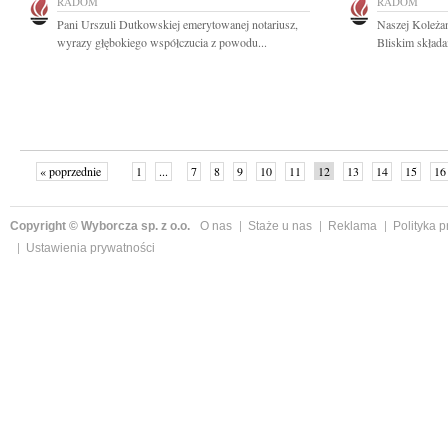
RADOM
RADOM
Pani Urszuli Dutkowskiej emerytowanej notariusz,
Naszej Koleżan
wyrazy głębokiego współczucia z powodu...
Bliskim składa
« poprzednie
1
...
7
8
9
10
11
12
13
14
15
16
Copyright © Wyborcza sp. z o.o.
O nas
Staże u nas
Reklama
Polityka 
Ustawienia prywatności