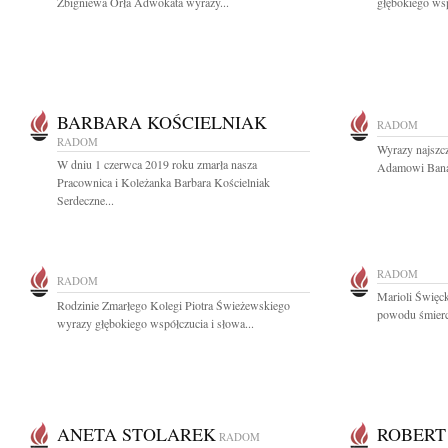
Zbigniewa Orła Adwokata wyrazy...
głębokiego wsp
BARBARA KOŚCIELNIAK
RADOM
RADOM
Wyrazy najszc
W dniu 1 czerwca 2019 roku zmarła nasza
Adamowi Banas
Pracownica i Koleżanka Barbara Kościelniak
Serdeczne...
RADOM
RADOM
Marioli Święck
Rodzinie Zmarłego Kolegi Piotra Świeżewskiego
powodu śmierci
wyrazy głębokiego współczucia i słowa...
ANETA STOLAREK
ROBERT
RADOM