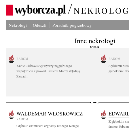
Nekrologi
Odeszli
Poradnik pogrzebowy
Inne nekrologi
RADOM
RADOM
Annie Ciskowskiej wyrazy najgłębszego
Sędziemu Mar
współczucia z powodu śmierci Mamy składają
głębokiemu wsp
Zarząd...
WALDEMAR WŁOSKOWICZ
EDWARD
RADOM
Z głębokim sm
Głęboko zasmuceni żegnamy naszego Kolegę
śmierci Edward