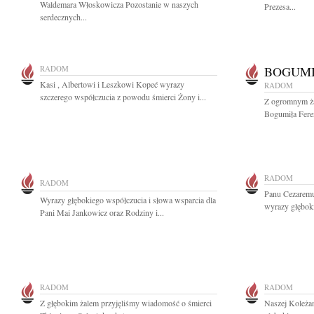
Waldemara Włoskowicza Pozostanie w naszych
Prezesa...
serdecznych...
RADOM
BOGUMI
Kasi , Albertowi i Leszkowi Kopeć wyrazy
RADOM
szczerego współczucia z powodu śmierci Żony i...
Z ogromnym ża
Bogumiła Fere
RADOM
RADOM
Panu Cezarem
Wyrazy głębokiego współczucia i słowa wsparcia dla
wyrazy głębok
Pani Mai Jankowicz oraz Rodziny i...
RADOM
RADOM
Z głębokim żalem przyjęliśmy wiadomość o śmierci
Naszej Koleża