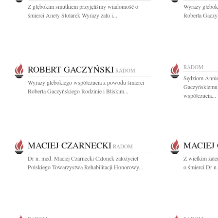
Z głębokim smutkiem przyjęliśmy wiadomość o
Wyrazy głebok
śmierci Anety Stolarek Wyrazy żalu i...
Roberta Gaczyń
ROBERT GACZYŃSKI
RADOM
RADOM
Sędziom Annie
Wyrazy głebokiego współczucia z powodu śmierci
Gaczyńskiemu 
Roberta Gaczyńskiego Rodzinie i Bliskim...
współczucia...
MACIEJ CZARNECKI
MACIEJ
RADOM
Dr n. med. Maciej Czarnecki Członek założyciel
Z wielkim żal
Polskiego Towarzystwa Rehabilitacji Honorowy...
o śmierci Dr n