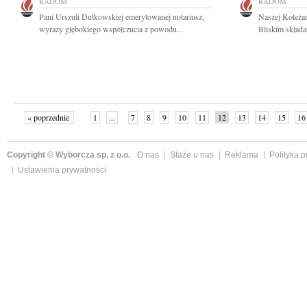
RADOM
RADOM
Pani Urszuli Dutkowskiej emerytowanej notariusz,
Naszej Koleżan
wyrazy głębokiego współczucia z powodu...
Bliskim składa
« poprzednie
1
...
7
8
9
10
11
12
13
14
15
16
Copyright © Wyborcza sp. z o.o.
O nas
Staże u nas
Reklama
Polityka 
Ustawienia prywatności