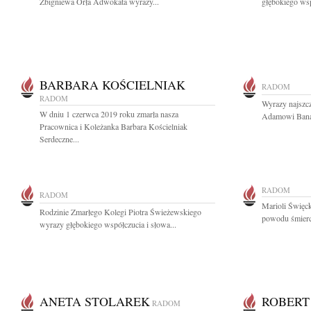
Zbigniewa Orła Adwokata wyrazy...
głębokiego wsp
BARBARA KOŚCIELNIAK
RADOM
RADOM
Wyrazy najszc
W dniu 1 czerwca 2019 roku zmarła nasza
Adamowi Banas
Pracownica i Koleżanka Barbara Kościelniak
Serdeczne...
RADOM
RADOM
Marioli Święck
Rodzinie Zmarłego Kolegi Piotra Świeżewskiego
powodu śmierci
wyrazy głębokiego współczucia i słowa...
ANETA STOLAREK
ROBERT
RADOM