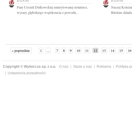
RADOM
RADOM
Pani Urszuli Dutkowskiej emerytowanej notariusz,
Naszej Koleżan
wyrazy głębokiego współczucia z powodu...
Bliskim składa
« poprzednie
1
...
7
8
9
10
11
12
13
14
15
16
Copyright © Wyborcza sp. z o.o.
O nas
Staże u nas
Reklama
Polityka 
Ustawienia prywatności