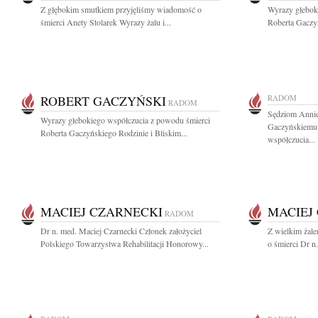
Z głębokim smutkiem przyjęliśmy wiadomość o
Wyrazy głebok
śmierci Anety Stolarek Wyrazy żalu i...
Roberta Gaczyń
ROBERT GACZYŃSKI
RADOM
RADOM
Sędziom Annie
Wyrazy głebokiego współczucia z powodu śmierci
Gaczyńskiemu 
Roberta Gaczyńskiego Rodzinie i Bliskim...
współczucia...
MACIEJ CZARNECKI
MACIEJ
RADOM
Dr n. med. Maciej Czarnecki Członek założyciel
Z wielkim żal
Polskiego Towarzystwa Rehabilitacji Honorowy...
o śmierci Dr n