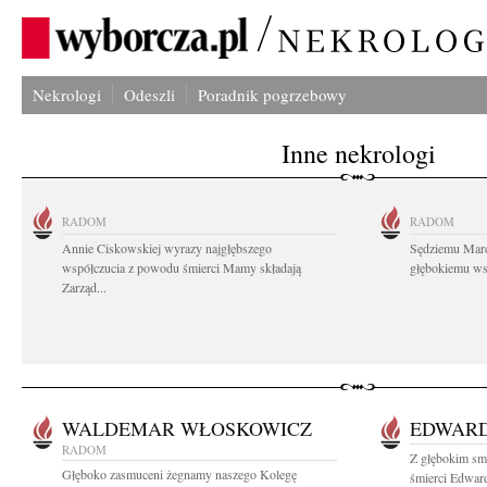
Nekrologi
Odeszli
Poradnik pogrzebowy
Inne nekrologi
RADOM
RADOM
Annie Ciskowskiej wyrazy najgłębszego
Sędziemu Mar
współczucia z powodu śmierci Mamy składają
głębokiemu wsp
Zarząd...
WALDEMAR WŁOSKOWICZ
EDWARD
RADOM
Z głębokim sm
Głęboko zasmuceni żegnamy naszego Kolegę
śmierci Edward