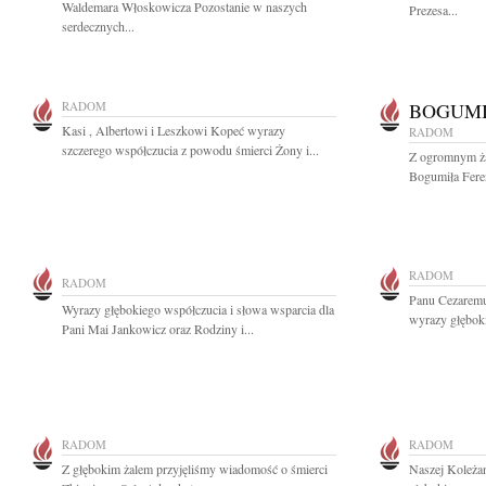
Waldemara Włoskowicza Pozostanie w naszych
Prezesa...
serdecznych...
RADOM
BOGUMI
Kasi , Albertowi i Leszkowi Kopeć wyrazy
RADOM
szczerego współczucia z powodu śmierci Żony i...
Z ogromnym ża
Bogumiła Fere
RADOM
RADOM
Panu Cezarem
Wyrazy głębokiego współczucia i słowa wsparcia dla
wyrazy głębok
Pani Mai Jankowicz oraz Rodziny i...
RADOM
RADOM
Z głębokim żalem przyjęliśmy wiadomość o śmierci
Naszej Koleża