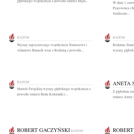
głębokiego współczucia z powodu śmierci Męża...
W dniu 1 czer
Pracownica i K
Serdeczne...
RADOM
RADOM
Wyrazy najszczerszego współczucia Tomaszowi i
Rodzinie Zmar
Adamowi Banasik wraz z Rodziną z powodu...
wyrazy głęboki
RADOM
ANETA 
Marioli Święckiej wyrazy głębokiego współczucia z
Z głębokim sm
powodu śmierci Brata Koleżanki i...
śmierci Anety S
ROBERT GACZYŃSKI
ROBERT
RADOM