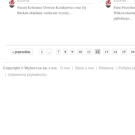
RADOM
RADOM
Naszej Koleżance Dorocie Kozakiewicz oraz Jej
Panu Prezyde
Bliskim składamy serdeczne wyrazy...
Witkowskiemu 
głębokiego...
« poprzednie
1
...
7
8
9
10
11
12
13
14
15
16
Copyright © Wyborcza sp. z o.o.
O nas
Staże u nas
Reklama
Polityka 
Ustawienia prywatności