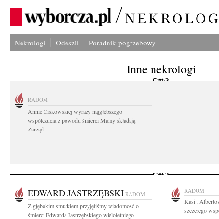
Nekrologi
Odeszli
Poradnik pogrzebowy
Inne nekrologi
RADOM
Annie Ciskowskiej wyrazy najgłębszego
współczucia z powodu śmierci Mamy składają
Zarząd...
EDWARD JASTRZĘBSKI
RADOM
RADOM
Kasi , Albert
Z głębokim smutkiem przyjęliśmy wiadomość o
szczerego wspó
śmierci Edwarda Jastrzębskiego wieloletniego