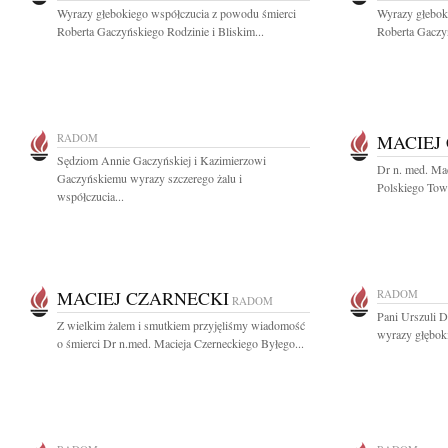
Wyrazy głebokiego współczucia z powodu śmierci
Wyrazy głebok
Roberta Gaczyńskiego Rodzinie i Bliskim...
Roberta Gaczyń
RADOM
MACIEJ
Sędziom Annie Gaczyńskiej i Kazimierzowi
Dr n. med. Mac
Gaczyńskiemu wyrazy szczerego żalu i
Polskiego Towa
współczucia...
MACIEJ CZARNECKI
RADOM
RADOM
Pani Urszuli D
Z wielkim żalem i smutkiem przyjęliśmy wiadomość
wyrazy głębok
o śmierci Dr n.med. Macieja Czerneckiego Byłego...