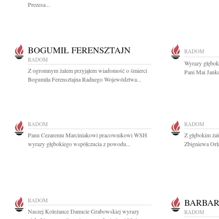
Prezesa...
BOGUMIŁ FERENSZTAJN
RADOM
RADOM
Wyrazy głęboki
Z ogromnym żalem przyjąłem wiadomość o śmierci
Pani Mai Janko
Bogumiła Ferensztajna Radnego Województwa...
RADOM
RADOM
Panu Cezaremu Marciniakowi pracownikowi WSH
Z głębokim ża
wyrazy głębokiego współczucia z powodu...
Zbigniewa Orł
RADOM
BARBAR
Naszej Koleżance Danucie Grabowskiej wyrazy
RADOM