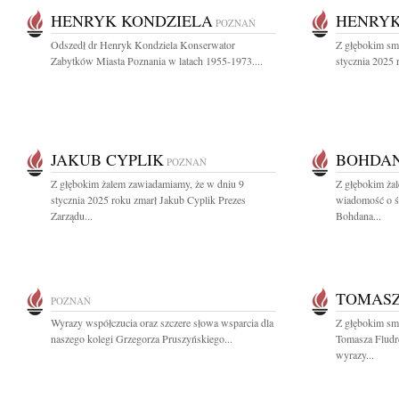
HENRYK KONDZIELA
HENRYK
POZNAŃ
Odszedł dr Henryk Kondziela Konserwator
Z głębokim sm
Zabytków Miasta Poznania w latach 1955-1973....
stycznia 2025 
JAKUB CYPLIK
BOHDAN
POZNAŃ
Z głębokim żalem zawiadamiamy, że w dniu 9
Z głębokim żal
stycznia 2025 roku zmarł Jakub Cyplik Prezes
wiadomość o śm
Zarządu...
Bohdana...
TOMASZ
POZNAŃ
Wyrazy współczucia oraz szczere słowa wsparcia dla
Z głębokim sm
naszego kolegi Grzegorza Pruszyńskiego...
Tomasza Fludr
wyrazy...