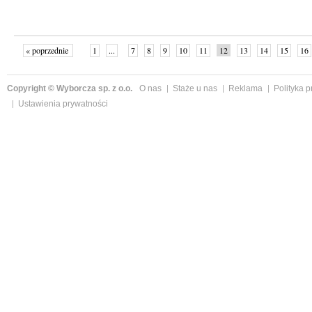
« poprzednie
1
...
7
8
9
10
11
12
13
14
15
16
Copyright © Wyborcza sp. z o.o.
O nas
Staże u nas
Reklama
Polityka 
Ustawienia prywatności