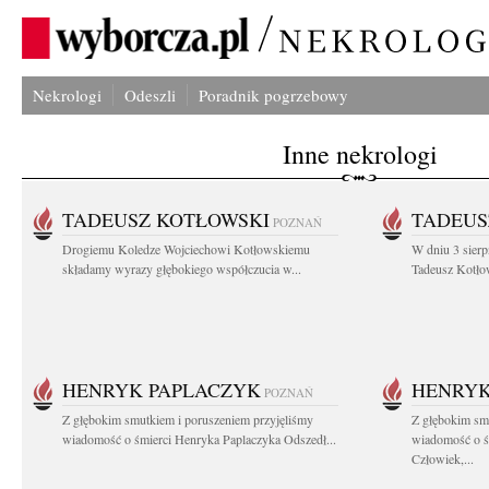
Nekrologi
Odeszli
Poradnik pogrzebowy
Inne nekrologi
TADEUSZ KOTŁOWSKI
TADEUS
POZNAŃ
Drogiemu Koledze Wojciechowi Kotłowskiemu
W dniu 3 sierp
składamy wyrazy głębokiego współczucia w...
Tadeusz Kotłow
HENRYK PAPLACZYK
HENRYK
POZNAŃ
Z głębokim smutkiem i poruszeniem przyjęliśmy
Z głębokim smu
wiadomość o śmierci Henryka Paplaczyka Odszedł...
wiadomość o ś
Człowiek,...