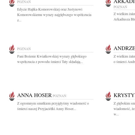
ARKADI
POZNAŃ
POZNAŃ
Edycie Hajtka-Komorowskiej oraz Justynowi
Z wielkim żal
Komorowskiemu wyrazy najgłębszego współczucia
Arkadiusza Bł
z...
ANDRZE
POZNAŃ
Pani Bożenie Kwiatkowskiej wyrazy głębokiego
Z wielkim żal
współczucia z powodu śmierci Taty składają...
o śmierci Andr
ANNA HOSER
KRYSTY
POZNAŃ
Z ogromnym smutkiem przyjęłyśmy wiadomość o
Z głębokim smu
śmierci naszej Przyjaciółki Anny Hoser...
wiadomość, że 
w...