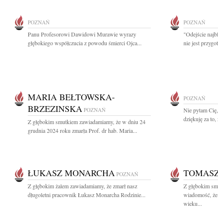
POZNAŃ
POZNAŃ
Panu Profesorowi Dawidowi Murawie wyrazy
"Odejście najbl
głębokiego współczucia z powodu śmierci Ojca...
nie jest przyg
MARIA BEŁTOWSKA-
POZNAŃ
BRZEZINSKA
POZNAŃ
Nie pytam Cię,
dziękuję za to
Z głębokim smutkiem zawiadamiamy, że w dniu 24
grudnia 2024 roku zmarła Prof. dr hab. Maria...
ŁUKASZ MONARCHA
TOMASZ
POZNAŃ
Z głębokim żalem zawiadamiamy, że zmarł nasz
Z głębokim smu
długoletni pracownik Łukasz Monarcha Rodzinie...
wiadomość, że
wieku...