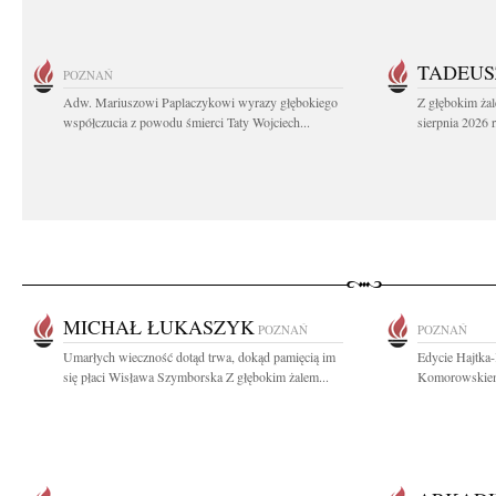
TADEUS
POZNAŃ
Adw. Mariuszowi Paplaczykowi wyrazy głębokiego
Z głębokim ża
współczucia z powodu śmierci Taty Wojciech...
sierpnia 2026 r
MICHAŁ ŁUKASZYK
POZNAŃ
POZNAŃ
Umarłych wieczność dotąd trwa, dokąd pamięcią im
Edycie Hajtka
się płaci Wisława Szymborska Z głębokim żalem...
Komorowskiemu