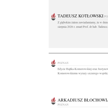
TADEUSZ KOTŁOWSKI
PO
Z głębokim żalem zawiadamiamy, że w dniu
sierpnia 2026 r. zmarł Prof. dr hab. Tadeusz.
POZNAŃ
Edycie Hajtka-Komorowskiej oraz Justyno
Komorowskiemu wyrazy szczerego współczu
ARKADIUSZ BŁOCHOWI
POZNAŃ