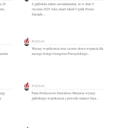
a 20
Z głębokim żalem zawiadamiamy, że w dniu 9
la...
stycznia 2025 roku zmarł Jakub Cyplik Prezes
Zarządu...
POZNAŃ
Wyrazy współczucia oraz szczere słowa wsparcia dla
aciela
naszego kolegi Grzegorza Pruszyńskiego...
POZNAŃ
legę
Panu Profesorowi Dawidowi Murawie wyrazy
y
głębokiego współczucia z powodu śmierci Ojca...