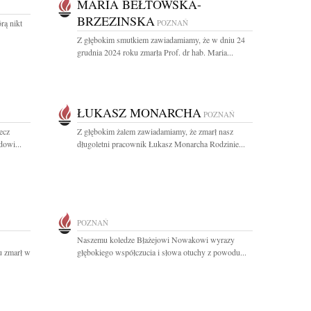
MARIA BEŁTOWSKA-
BRZEZINSKA
rą nikt
POZNAŃ
Z głębokim smutkiem zawiadamiamy, że w dniu 24
grudnia 2024 roku zmarła Prof. dr hab. Maria...
ŁUKASZ MONARCHA
POZNAŃ
ecz
Z głębokim żalem zawiadamiamy, że zmarł nasz
dowi...
długoletni pracownik Łukasz Monarcha Rodzinie...
POZNAŃ
Naszemu koledze Błażejowi Nowakowi wyrazy
u zmarł w
głębokiego współczucia i słowa otuchy z powodu...