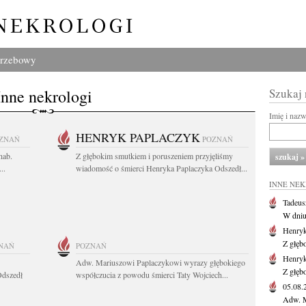
grzebowy
Inne nekrologi
Szukaj
Imię i naz
HENRYK PAPLACZYK
ZNAŃ
POZNAŃ
hab.
Z głębokim smutkiem i poruszeniem przyjęliśmy
..
wiadomość o śmierci Henryka Paplaczyka Odszedł...
INNE NE
Tadeus
W dniu 
Henryk
Z głęb
NAŃ
POZNAŃ
Henryk
Adw. Mariuszowi Paplaczykowi wyrazy głębokiego
Z głęb
Odszedł
współczucia z powodu śmierci Taty Wojciech...
05.08
Adw. M