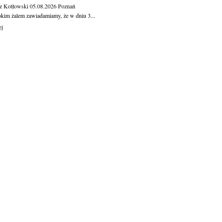
z Kotłowski
05.08.2026
Poznań
okim żalem zawiadamiamy, że w dniu 3...
ej