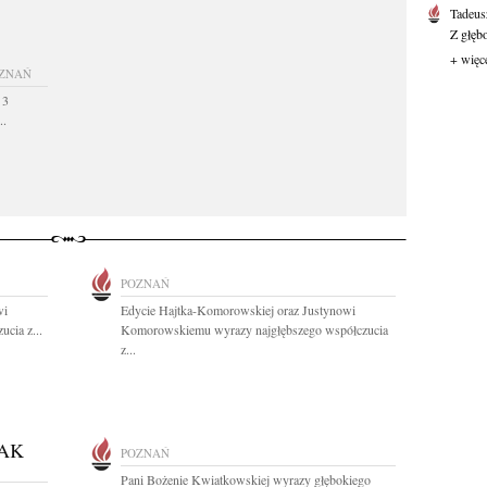
Tadeus
Z głęb
+ więc
ZNAŃ
 3
..
POZNAŃ
wi
Edycie Hajtka-Komorowskiej oraz Justynowi
cia z...
Komorowskiemu wyrazy najgłębszego współczucia
z...
AK
POZNAŃ
Pani Bożenie Kwiatkowskiej wyrazy głębokiego