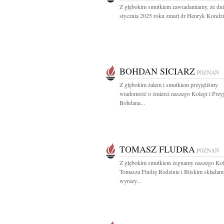
Z głębokim smutkiem zawiadamiamy, że dni
stycznia 2025 roku zmarł dr Henryk Kondzie
BOHDAN SICIARZ
POZNAŃ
Z głębokim żalem i smutkiem przyjęliśmy
wiadomość o śmierci naszego Kolegi i Przyj
Bohdana...
TOMASZ FLUDRA
POZNAŃ
Z głębokim smutkiem żegnamy naszego Ko
Tomasza Fludrę Rodzinie i Bliskim składam
wyrazy...