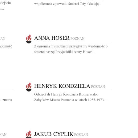
dejściu
współczucia z powodu śmierci Taty składają...
...
ANNA HOSER
NAŃ
POZNAŃ
iadomość
Z ogromnym smutkiem przyjęłyśmy wiadomość o
śmierci naszej Przyjaciółki Anny Hoser...
HENRYK KONDZIELA
POZNAŃ
Odszedł dr Henryk Kondziela Konserwator
u zmarła
Zabytków Miasta Poznania w latach 1955-1973....
JAKUB CYPLIK
NAŃ
POZNAŃ