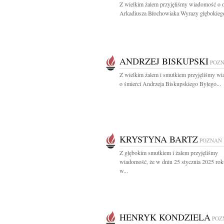
Z wielkim żalem przyjęliśmy wiadomość o o
Arkadiusza Błochowiaka Wyrazy głębokiego
ANDRZEJ BISKUPSKI
POZ
Z wielkim żalem i smutkiem przyjęliśmy w
o śmierci Andrzeja Biskupskiego Byłego...
KRYSTYNA BARTZ
POZNAŃ
Z głębokim smutkiem i żalem przyjęliśmy
wiadomość, że w dniu 25 stycznia 2025 rok
w...
HENRYK KONDZIELA
POZ