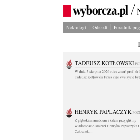
Nekrologi
Odeszli
Poradnik po
TADEUSZ KOTŁOWSKI
PO
W dniu 3 sierpnia 2026 roku zmarł prof. dr 
Tadeusz Kotłowski Przez całe swe życie był.
HENRYK PAPLACZYK
POZ
Z głębokim smutkiem i żalem przyjęliśmy
wiadomość o śmierci Henryka Paplaczyka 
Człowiek,...