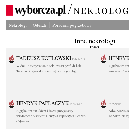
Nekrologi
Odeszli
Poradnik pogrzebowy
Inne nekrologi
TADEUSZ KOTŁOWSKI
HENRYK
POZNAŃ
W dniu 3 sierpnia 2026 roku zmarł prof. dr hab.
Z głębokim sm
Tadeusz Kotłowski Przez całe swe życie był...
wiadomość o ś
HENRYK PAPLACZYK
POZNAŃ
POZNAŃ
Z głębokim smutkiem i żalem przyjęliśmy
Adw. Mariuszo
wiadomość o śmierci Henryka Paplaczyka Odszedł
współczucia z 
Człowiek,...