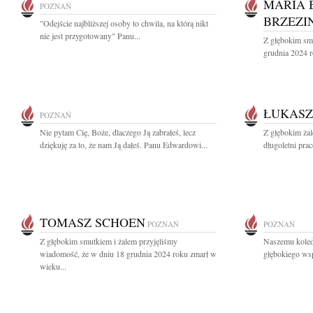
MARIA 
POZNAŃ
BRZEZI
"Odejście najbliższej osoby to chwila, na którą nikt
nie jest przygotowany" Panu...
Z głębokim sm
grudnia 2024 r
ŁUKAS
POZNAŃ
Nie pytam Cię, Boże, dlaczego Ją zabrałeś, lecz
Z głębokim ża
dziękuję za to, że nam Ją dałeś. Panu Edwardowi...
długoletni pra
TOMASZ SCHOEN
POZNAŃ
POZNAŃ
Z głębokim smutkiem i żalem przyjęliśmy
Naszemu kole
wiadomość, że w dniu 18 grudnia 2024 roku zmarł w
głębokiego wsp
wieku...