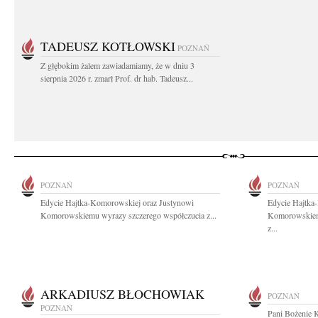
TADEUSZ KOTŁOWSKI
POZNAŃ
Z głębokim żalem zawiadamiamy, że w dniu 3
sierpnia 2026 r. zmarł Prof. dr hab. Tadeusz...
POZNAŃ
POZNAŃ
Edycie Hajtka-Komorowskiej oraz Justynowi
Edycie Hajtka
Komorowskiemu wyrazy szczerego współczucia z...
Komorowskiem
z...
ARKADIUSZ BŁOCHOWIAK
POZNAŃ
POZNAŃ
Pani Bożenie 