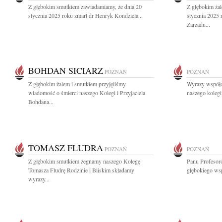
Z głębokim smutkiem zawiadamiamy, że dnia 20
Z głębokim ża
stycznia 2025 roku zmarł dr Henryk Kondziela...
stycznia 2025 
Zarządu...
BOHDAN SICIARZ
POZNAŃ
POZNAŃ
Z głębokim żalem i smutkiem przyjęliśmy
Wyrazy współcz
wiadomość o śmierci naszego Kolegi i Przyjaciela
naszego kolegi
Bohdana...
TOMASZ FLUDRA
POZNAŃ
POZNAŃ
Z głębokim smutkiem żegnamy naszego Kolegę
Panu Profeso
Tomasza Fludrę Rodzinie i Bliskim składamy
głębokiego wsp
wyrazy...