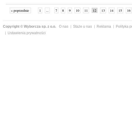
« poprzednie
1
...
7
8
9
10
11
12
13
14
15
16
Copyright © Wyborcza sp. z o.o.
O nas
Staże u nas
Reklama
Polityka 
Ustawienia prywatności