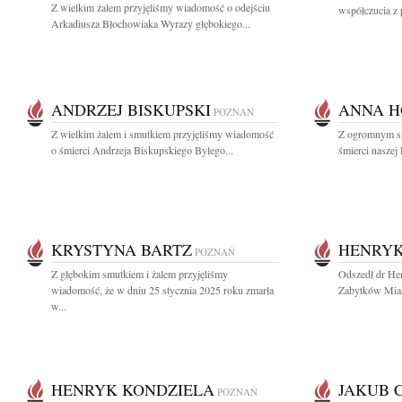
Z wielkim żalem przyjęliśmy wiadomość o odejściu
współczucia z 
Arkadiusza Błochowiaka Wyrazy głębokiego...
ANDRZEJ BISKUPSKI
ANNA H
POZNAŃ
Z wielkim żalem i smutkiem przyjęliśmy wiadomość
Z ogromnym s
o śmierci Andrzeja Biskupskiego Byłego...
śmierci naszej
KRYSTYNA BARTZ
HENRYK
POZNAŃ
Z głębokim smutkiem i żalem przyjęliśmy
Odszedł dr He
wiadomość, że w dniu 25 stycznia 2025 roku zmarła
Zabytków Miast
w...
HENRYK KONDZIELA
JAKUB 
POZNAŃ