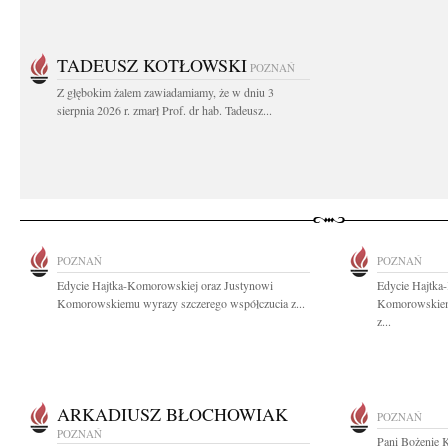
TADEUSZ KOTŁOWSKI
POZNAŃ
Z głębokim żalem zawiadamiamy, że w dniu 3
sierpnia 2026 r. zmarł Prof. dr hab. Tadeusz...
POZNAŃ
POZNAŃ
Edycie Hajtka-Komorowskiej oraz Justynowi
Edycie Hajtka
Komorowskiemu wyrazy szczerego współczucia z...
Komorowskiem
z...
ARKADIUSZ BŁOCHOWIAK
POZNAŃ
POZNAŃ
Pani Bożenie 