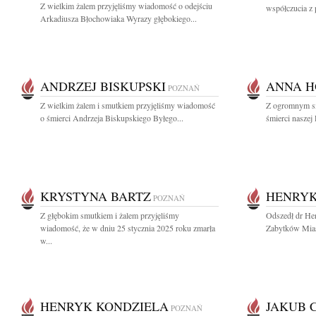
Z wielkim żalem przyjęliśmy wiadomość o odejściu
współczucia z 
Arkadiusza Błochowiaka Wyrazy głębokiego...
ANDRZEJ BISKUPSKI
ANNA H
POZNAŃ
Z wielkim żalem i smutkiem przyjęliśmy wiadomość
Z ogromnym s
o śmierci Andrzeja Biskupskiego Byłego...
śmierci naszej
KRYSTYNA BARTZ
HENRYK
POZNAŃ
Z głębokim smutkiem i żalem przyjęliśmy
Odszedł dr He
wiadomość, że w dniu 25 stycznia 2025 roku zmarła
Zabytków Miast
w...
HENRYK KONDZIELA
JAKUB 
POZNAŃ