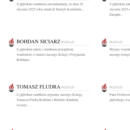
Z głębokim smutkiem zawiadamiamy, że dnia 20
Z głębokim ża
stycznia 2025 roku zmarł dr Henryk Kondziela...
stycznia 2025 
Zarządu...
BOHDAN SICIARZ
POZNAŃ
POZNAŃ
Z głębokim żalem i smutkiem przyjęliśmy
Wyrazy współcz
wiadomość o śmierci naszego Kolegi i Przyjaciela
naszego kolegi
Bohdana...
TOMASZ FLUDRA
POZNAŃ
POZNAŃ
Z głębokim smutkiem żegnamy naszego Kolegę
Panu Profeso
Tomasza Fludrę Rodzinie i Bliskim składamy
głębokiego wsp
wyrazy...