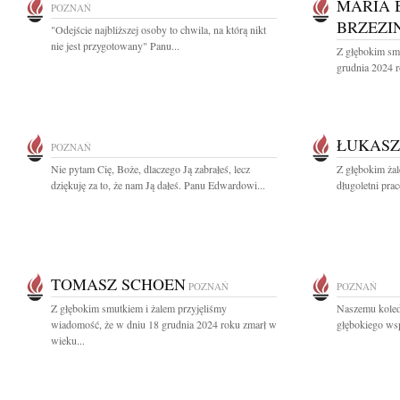
MARIA 
POZNAŃ
BRZEZI
"Odejście najbliższej osoby to chwila, na którą nikt
nie jest przygotowany" Panu...
Z głębokim sm
grudnia 2024 r
ŁUKAS
POZNAŃ
Nie pytam Cię, Boże, dlaczego Ją zabrałeś, lecz
Z głębokim ża
dziękuję za to, że nam Ją dałeś. Panu Edwardowi...
długoletni pra
TOMASZ SCHOEN
POZNAŃ
POZNAŃ
Z głębokim smutkiem i żalem przyjęliśmy
Naszemu kole
wiadomość, że w dniu 18 grudnia 2024 roku zmarł w
głębokiego wsp
wieku...