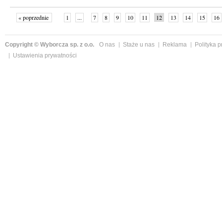
« poprzednie
1
...
7
8
9
10
11
12
13
14
15
16
Copyright © Wyborcza sp. z o.o.
O nas
Staże u nas
Reklama
Polityka 
Ustawienia prywatności