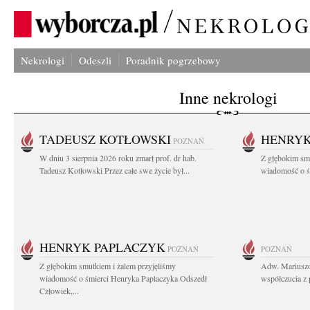
Nekrologi
Odeszli
Poradnik pogrzebowy
Inne nekrologi
TADEUSZ KOTŁOWSKI
HENRYK
POZNAŃ
W dniu 3 sierpnia 2026 roku zmarł prof. dr hab.
Z głębokim sm
Tadeusz Kotłowski Przez całe swe życie był...
wiadomość o ś
HENRYK PAPLACZYK
POZNAŃ
POZNAŃ
Z głębokim smutkiem i żalem przyjęliśmy
Adw. Mariuszo
wiadomość o śmierci Henryka Paplaczyka Odszedł
współczucia z 
Człowiek,...