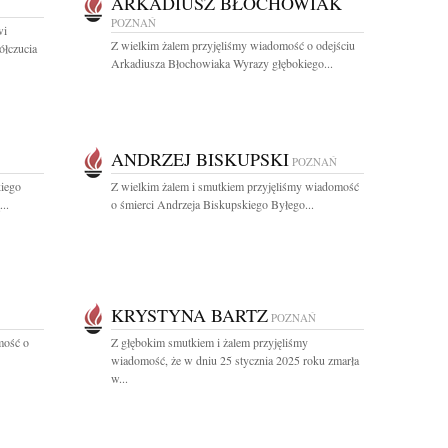
ARKADIUSZ BŁOCHOWIAK
POZNAŃ
wi
Z wielkim żalem przyjęliśmy wiadomość o odejściu
łczucia
Arkadiusza Błochowiaka Wyrazy głębokiego...
ANDRZEJ BISKUPSKI
POZNAŃ
kiego
Z wielkim żalem i smutkiem przyjęliśmy wiadomość
..
o śmierci Andrzeja Biskupskiego Byłego...
KRYSTYNA BARTZ
POZNAŃ
mość o
Z głębokim smutkiem i żalem przyjęliśmy
wiadomość, że w dniu 25 stycznia 2025 roku zmarła
w...