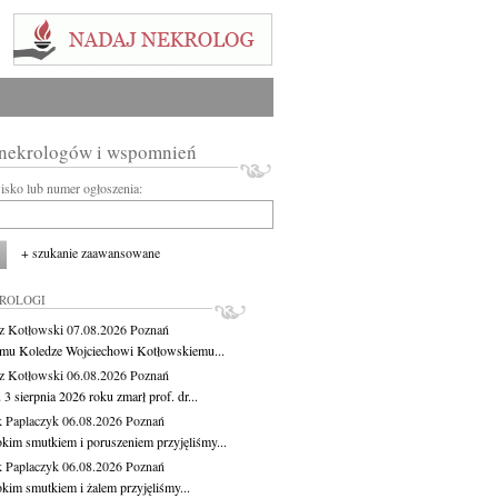
 nekrologów i wspomnień
wisko lub numer ogłoszenia:
+ szukanie zaawansowane
KROLOGI
z Kotłowski
07.08.2026
Poznań
mu Koledze Wojciechowi Kotłowskiemu...
z Kotłowski
06.08.2026
Poznań
3 sierpnia 2026 roku zmarł prof. dr...
 Paplaczyk
06.08.2026
Poznań
okim smutkiem i poruszeniem przyjęliśmy...
 Paplaczyk
06.08.2026
Poznań
okim smutkiem i żalem przyjęliśmy...