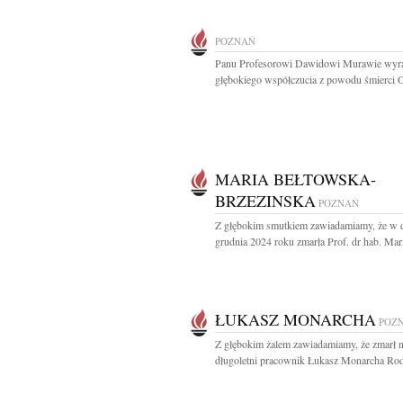
POZNAŃ
Panu Profesorowi Dawidowi Murawie wyr
głębokiego współczucia z powodu śmierci O
MARIA BEŁTOWSKA-
BRZEZINSKA
POZNAŃ
Z głębokim smutkiem zawiadamiamy, że w 
grudnia 2024 roku zmarła Prof. dr hab. Mari
ŁUKASZ MONARCHA
POZ
Z głębokim żalem zawiadamiamy, że zmarł 
długoletni pracownik Łukasz Monarcha Rodz