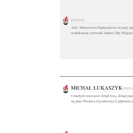
POZNAŃ
Adw. Mariuszowi Paplaczykowi wyrazy gł
współczucia z powodu śmierci Taty Wojciech
MICHAŁ ŁUKASZYK
POZN
Umarłych wieczność dotąd trwa, dokąd pam
się płaci Wisława Szymborska Z głębokim ż