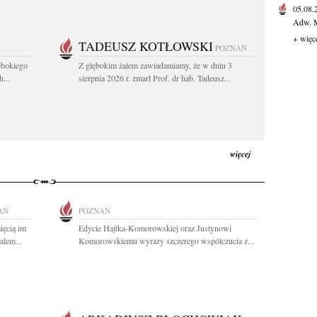
05.08
Adw. M
+ więc
TADEUSZ KOTŁOWSKI
POZNAŃ
ębokiego
Z głębokim żalem zawiadamiamy, że w dniu 3
...
sierpnia 2026 r. zmarł Prof. dr hab. Tadeusz...
więcej
AŃ
POZNAŃ
ięcią im
Edycie Hajtka-Komorowskiej oraz Justynowi
alem...
Komorowskiemu wyrazy szczerego współczucia z...