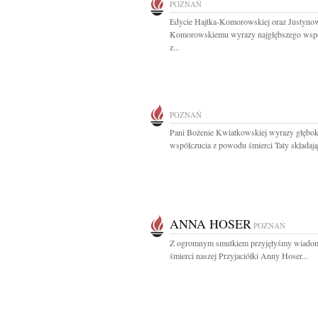
POZNAŃ
Edycie Hajtka-Komorowskiej oraz Justyno
Komorowskiemu wyrazy najgłębszego wspó
z...
POZNAŃ
Pani Bożenie Kwiatkowskiej wyrazy głębo
współczucia z powodu śmierci Taty składają.
ANNA HOSER
POZNAŃ
Z ogromnym smutkiem przyjęłyśmy wiado
śmierci naszej Przyjaciółki Anny Hoser...