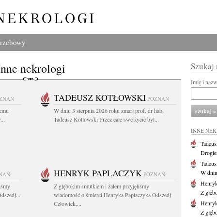
grzebowy
Inne nekrologi
Szukaj
Imię i naz
TADEUSZ KOTŁOWSKI
ZNAŃ
POZNAŃ
iemu
W dniu 3 sierpnia 2026 roku zmarł prof. dr hab.
..
Tadeusz Kotłowski Przez całe swe życie był...
INNE NE
Tadeus
Drogie
Tadeus
HENRYK PAPLACZYK
W dniu 
NAŃ
POZNAŃ
Henryk
liśmy
Z głębokim smutkiem i żalem przyjęliśmy
Z głęb
dszedł...
wiadomość o śmierci Henryka Paplaczyka Odszedł
Henryk
Człowiek,...
Z głęb