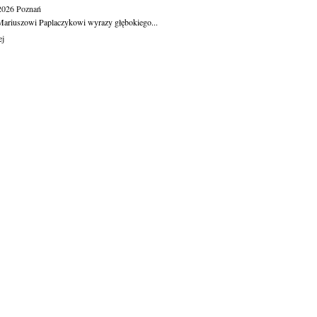
.2026
Poznań
ariuszowi Paplaczykowi wyrazy głębokiego...
ej