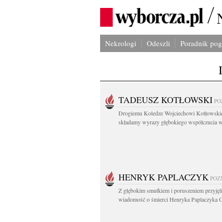
Nekrologi
Odeszli
Poradnik po
TADEUSZ KOTŁOWSKI
PO
Drogiemu Koledze Wojciechowi Kotłowsk
składamy wyrazy głębokiego współczucia w.
HENRYK PAPLACZYK
POZ
Z głębokim smutkiem i poruszeniem przyję
wiadomość o śmierci Henryka Paplaczyka O