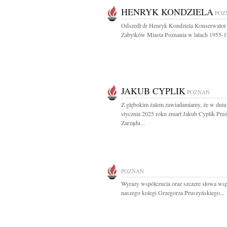
HENRYK KONDZIELA
POZ
Odszedł dr Henryk Kondziela Konserwator
Zabytków Miasta Poznania w latach 1955-19
JAKUB CYPLIK
POZNAŃ
Z głębokim żalem zawiadamiamy, że w dniu
stycznia 2025 roku zmarł Jakub Cyplik Pre
Zarządu...
POZNAŃ
Wyrazy współczucia oraz szczere słowa wsp
naszego kolegi Grzegorza Pruszyńskiego...