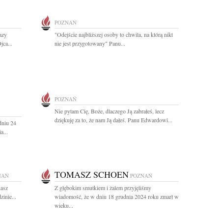
POZNAŃ
azy
"Odejście najbliższej osoby to chwila, na którą nikt
jca...
nie jest przygotowany" Panu...
POZNAŃ
Nie pytam Cię, Boże, dlaczego Ją zabrałeś, lecz
dziękuję za to, że nam Ją dałeś. Panu Edwardowi...
dniu 24
a...
TOMASZ SCHOEN
NAŃ
POZNAŃ
nasz
Z głębokim smutkiem i żalem przyjęliśmy
inie...
wiadomość, że w dniu 18 grudnia 2024 roku zmarł w
wieku...