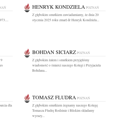
HENRYK KONDZIELA
NAŃ
POZNAŃ
Z głębokim smutkiem zawiadamiamy, że dnia 20
73....
stycznia 2025 roku zmarł dr Henryk Kondziela...
BOHDAN SICIARZ
POZNAŃ
 9
Z głębokim żalem i smutkiem przyjęliśmy
zes
wiadomość o śmierci naszego Kolegi i Przyjaciela
Bohdana...
TOMASZ FLUDRA
POZNAŃ
arcia dla
Z głębokim smutkiem żegnamy naszego Kolegę
Tomasza Fludrę Rodzinie i Bliskim składamy
wyrazy...