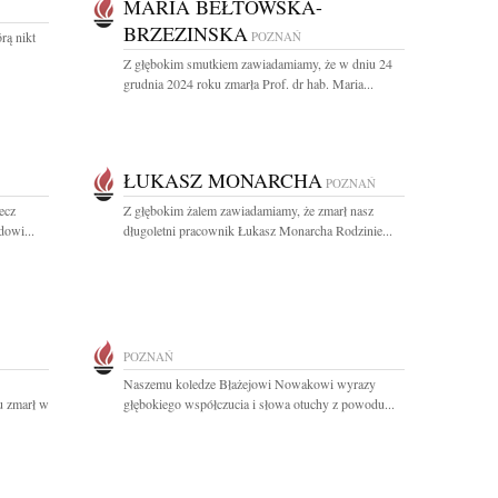
MARIA BEŁTOWSKA-
BRZEZINSKA
rą nikt
POZNAŃ
Z głębokim smutkiem zawiadamiamy, że w dniu 24
grudnia 2024 roku zmarła Prof. dr hab. Maria...
ŁUKASZ MONARCHA
POZNAŃ
ecz
Z głębokim żalem zawiadamiamy, że zmarł nasz
dowi...
długoletni pracownik Łukasz Monarcha Rodzinie...
POZNAŃ
Naszemu koledze Błażejowi Nowakowi wyrazy
u zmarł w
głębokiego współczucia i słowa otuchy z powodu...