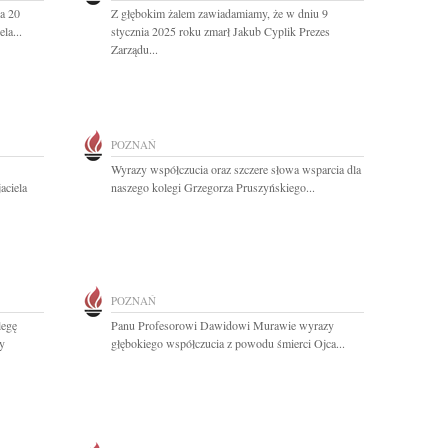
a 20
Z głębokim żalem zawiadamiamy, że w dniu 9
la...
stycznia 2025 roku zmarł Jakub Cyplik Prezes
Zarządu...
POZNAŃ
Wyrazy współczucia oraz szczere słowa wsparcia dla
aciela
naszego kolegi Grzegorza Pruszyńskiego...
POZNAŃ
legę
Panu Profesorowi Dawidowi Murawie wyrazy
y
głębokiego współczucia z powodu śmierci Ojca...