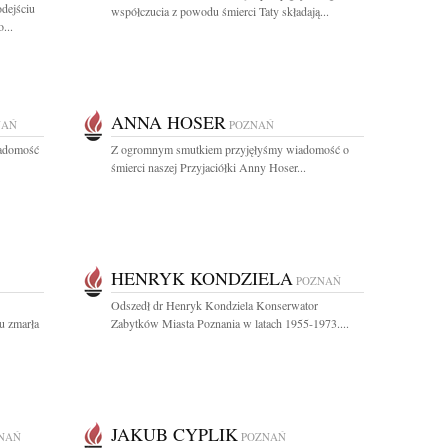
dejściu
współczucia z powodu śmierci Taty składają...
...
ANNA HOSER
NAŃ
POZNAŃ
iadomość
Z ogromnym smutkiem przyjęłyśmy wiadomość o
śmierci naszej Przyjaciółki Anny Hoser...
HENRYK KONDZIELA
POZNAŃ
Odszedł dr Henryk Kondziela Konserwator
u zmarła
Zabytków Miasta Poznania w latach 1955-1973....
JAKUB CYPLIK
NAŃ
POZNAŃ