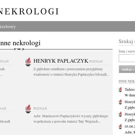
grzebowy
Inne nekrologi
Szukaj
Imię i naz
HENRYK PAPLACZYK
ZNAŃ
POZNAŃ
hab.
Z głębokim smutkiem i poruszeniem przyjęliśmy
..
wiadomość o śmierci Henryka Paplaczyka Odszedł...
INNE NE
Tadeus
W dniu 
Henryk
Z głęb
NAŃ
POZNAŃ
Henryk
Adw. Mariuszowi Paplaczykowi wyrazy głębokiego
Z głęb
Odszedł
współczucia z powodu śmierci Taty Wojciech...
05.08
Adw. M