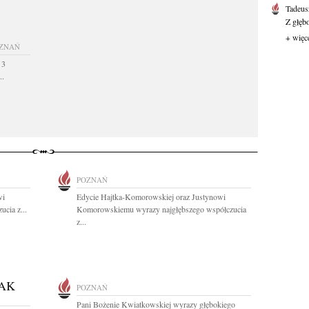
Tadeus
Z głęb
+ więc
ZNAŃ
 3
..
POZNAŃ
wi
Edycie Hajtka-Komorowskiej oraz Justynowi
cia z...
Komorowskiemu wyrazy najgłębszego współczucia
z...
AK
POZNAŃ
Pani Bożenie Kwiatkowskiej wyrazy głębokiego