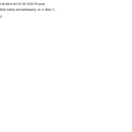
z Kotłowski
05.08.2026
Poznań
okim żalem zawiadamiamy, że w dniu 3...
ej