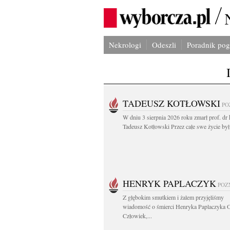
Nekrologi
Odeszli
Poradnik po
TADEUSZ KOTŁOWSKI
PO
W dniu 3 sierpnia 2026 roku zmarł prof. dr 
Tadeusz Kotłowski Przez całe swe życie był.
HENRYK PAPLACZYK
POZ
Z głębokim smutkiem i żalem przyjęliśmy
wiadomość o śmierci Henryka Paplaczyka 
Człowiek,...