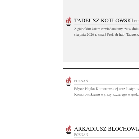
TADEUSZ KOTŁOWSKI
PO
Z głębokim żalem zawiadamiamy, że w dniu
sierpnia 2026 r. zmarł Prof. dr hab. Tadeusz.
POZNAŃ
Edycie Hajtka-Komorowskiej oraz Justyno
Komorowskiemu wyrazy szczerego współczu
ARKADIUSZ BŁOCHOWI
POZNAŃ