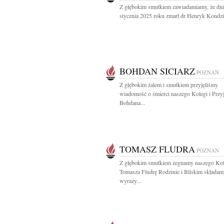
Z głębokim smutkiem zawiadamiamy, że dni
stycznia 2025 roku zmarł dr Henryk Kondzie
BOHDAN SICIARZ
POZNAŃ
Z głębokim żalem i smutkiem przyjęliśmy
wiadomość o śmierci naszego Kolegi i Przyj
Bohdana...
TOMASZ FLUDRA
POZNAŃ
Z głębokim smutkiem żegnamy naszego Ko
Tomasza Fludrę Rodzinie i Bliskim składam
wyrazy...