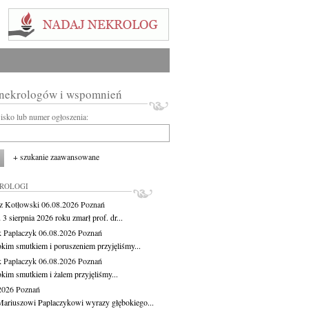
 nekrologów i wspomnień
wisko lub numer ogłoszenia:
+ szukanie zaawansowane
KROLOGI
z Kotłowski
06.08.2026
Poznań
3 sierpnia 2026 roku zmarł prof. dr...
 Paplaczyk
06.08.2026
Poznań
okim smutkiem i poruszeniem przyjęliśmy...
 Paplaczyk
06.08.2026
Poznań
okim smutkiem i żalem przyjęliśmy...
.2026
Poznań
ariuszowi Paplaczykowi wyrazy głębokiego...