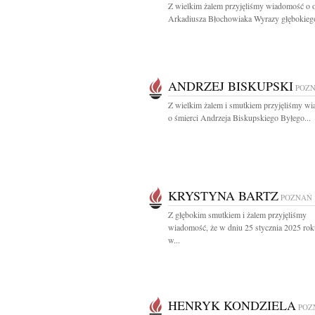
Z wielkim żalem przyjęliśmy wiadomość o o
Arkadiusza Błochowiaka Wyrazy głębokiego
ANDRZEJ BISKUPSKI
POZ
Z wielkim żalem i smutkiem przyjęliśmy w
o śmierci Andrzeja Biskupskiego Byłego...
KRYSTYNA BARTZ
POZNAŃ
Z głębokim smutkiem i żalem przyjęliśmy
wiadomość, że w dniu 25 stycznia 2025 rok
w...
HENRYK KONDZIELA
POZ