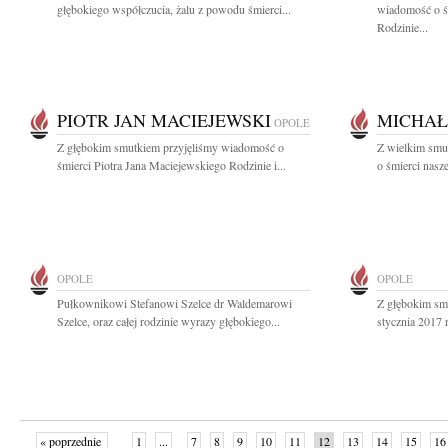
głębokiego współczucia, żalu z powodu śmierci...
wiadomość o ś
Rodzinie...
PIOTR JAN MACIEJEWSKI
MICHAŁ
OPOLE
Z głębokim smutkiem przyjęliśmy wiadomość o
Z wielkim smu
śmierci Piotra Jana Maciejewskiego Rodzinie i...
o śmierci nasz
OPOLE
OPOLE
Pułkownikowi Stefanowi Szelce dr Waldemarowi
Z głębokim sm
Szelce, oraz całej rodzinie wyrazy głębokiego...
stycznia 2017 
« poprzednie
1
...
7
8
9
10
11
12
13
14
15
16