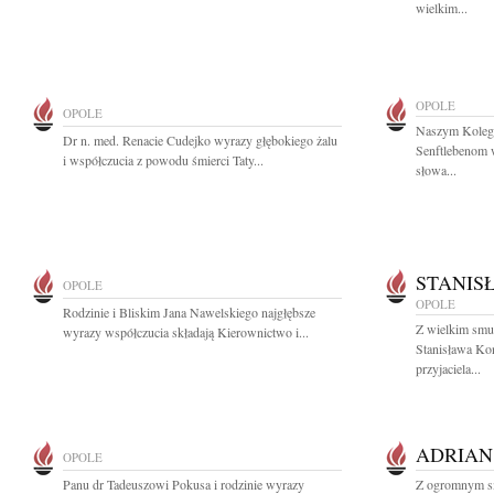
wielkim...
OPOLE
OPOLE
Naszym Koleg
Dr n. med. Renacie Cudejko wyrazy głębokiego żalu
Senftlebenom 
i współczucia z powodu śmierci Taty...
słowa...
STANIS
OPOLE
OPOLE
Rodzinie i Bliskim Jana Nawelskiego najgłębsze
Z wielkim smu
wyrazy współczucia składają Kierownictwo i...
Stanisława Ko
przyjaciela...
ADRIAN
OPOLE
Panu dr Tadeuszowi Pokusa i rodzinie wyrazy
Z ogromnym sm