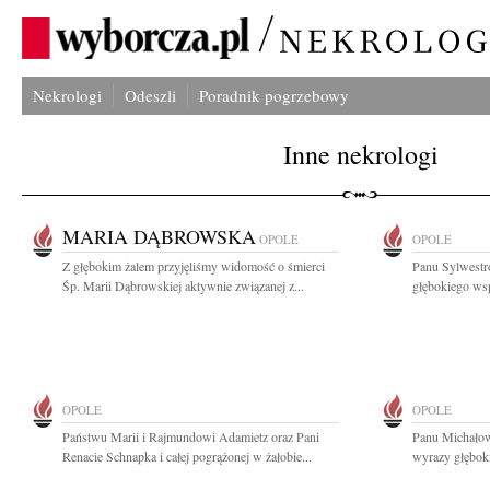
Nekrologi
Odeszli
Poradnik pogrzebowy
Inne nekrologi
MARIA DĄBROWSKA
OPOLE
OPOLE
Z głębokim żalem przyjęliśmy widomość o śmierci
Panu Sylwestr
Śp. Marii Dąbrowskiej aktywnie związanej z...
głębokiego wsp
OPOLE
OPOLE
Państwu Marii i Rajmundowi Adamietz oraz Pani
Panu Michałow
Renacie Schnapka i całej pogrążonej w żałobie...
wyrazy głębok