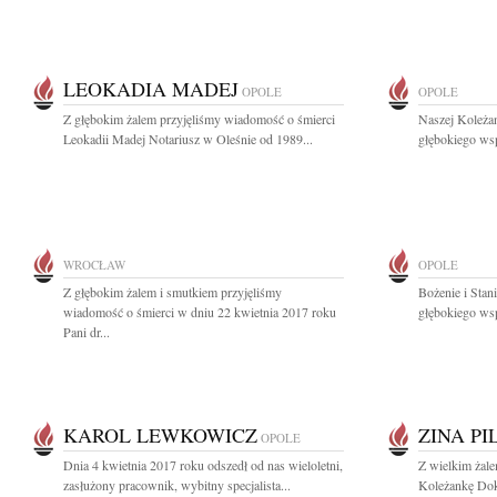
LEOKADIA MADEJ
OPOLE
OPOLE
Z głębokim żalem przyjęliśmy wiadomość o śmierci
Naszej Koleża
Leokadii Madej Notariusz w Oleśnie od 1989...
głębokiego wsp
WROCŁAW
OPOLE
Z głębokim żalem i smutkiem przyjęliśmy
Bożenie i Sta
wiadomość o śmierci w dniu 22 kwietnia 2017 roku
głębokiego wsp
Pani dr...
KAROL LEWKOWICZ
ZINA PI
OPOLE
Dnia 4 kwietnia 2017 roku odszedł od nas wieloletni,
Z wielkim żal
zasłużony pracownik, wybitny specjalista...
Koleżankę Dok