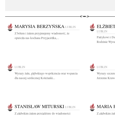
MARYSIA BERZYŃSKA
ELŻBIE
LUBLIN
LUBLIN
Z bólem i żalem przyjmujemy wiadomość, że
Patrykowi i Da
opuściła nas kochana Przyjaciółka,...
Rodzinie Wyraz
LUBLIN
LUBLIN
Wyrazy żalu, głębokiego współczucia oraz wsparcia
Wyrazy szczer
dla naszej serdecznej Koleżanki...
Jerzemu Krawc
STANISŁAW MITURSKI
MARIA 
LUBLIN
Z głębokim żalem przyjęliśmy do wiadomości
Z głębokim ża