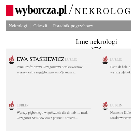
Nekrologi
Odeszli
Poradnik pogrzebowy
Inne nekrologi
EWA STAŚKIEWICZ
LUBLIN
LUBLIN
Panu Profesorowi Grzegorzowi Staśkiewiczowi
Panu dr hab. 
wyrazy żalu i najgłębszego współczucia z...
wyrazy głębok
LUBLIN
LUBLIN
Wyrazy głębokiego współczucia dla dr hab. n. med.
Naszemu Koled
Grzegorza Staśkiewicza z powodu śmierci...
Staśkiewiczowi