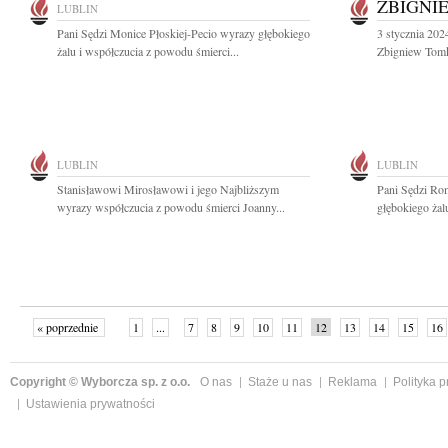
ZBIGNI
LUBLIN
Pani Sędzi Monice Płoskiej-Pecio wyrazy głębokiego
3 stycznia 202
żalu i współczucia z powodu śmierci...
Zbigniew Tomko
LUBLIN
LUBLIN
Stanisławowi Mirosławowi i jego Najbliższym
Pani Sędzi Ro
wyrazy współczucia z powodu śmierci Joanny...
głębokiego żal
« poprzednie
1
...
7
8
9
10
11
12
13
14
15
16
Copyright © Wyborcza sp. z o.o.
O nas
Staże u nas
Reklama
Polityka 
Ustawienia prywatności