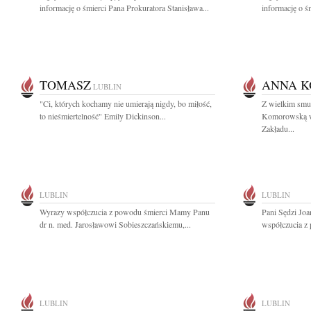
informację o śmierci Pana Prokuratora Stanisława...
informację o śm
TOMASZ
ANNA 
LUBLIN
"Ci, których kochamy nie umierają nigdy, bo miłość,
Z wielkim smu
to nieśmiertelność" Emily Dickinson...
Komorowską wi
Zakładu...
LUBLIN
LUBLIN
Wyrazy współczucia z powodu śmierci Mamy Panu
Pani Sędzi Joa
dr n. med. Jarosławowi Sobieszczańskiemu,...
współczucia z 
LUBLIN
LUBLIN