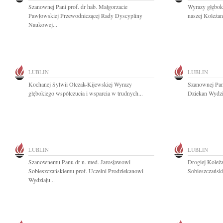
Szanownej Pani prof. dr hab. Małgorzacie
Wyrazy głębok
Pawłowskiej Przewodniczącej Rady Dyscypliny
naszej Koleżan
Naukowej...
LUBLIN
LUBLIN
Kochanej Sylwii Olczak-Kijewskiej Wyrazy
Szanownej Pani
głębokiego współczucia i wsparcia w trudnych...
Dziekan Wydzia
LUBLIN
LUBLIN
Szanownemu Panu dr n. med. Jarosławowi
Drogiej Koleża
Sobieszczańskiemu prof. Uczelni Prodziekanowi
Sobieszczański
Wydziału...