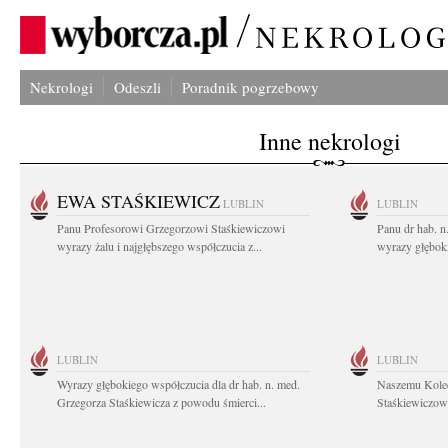
Nekrologi
Odeszli
Poradnik pogrzebowy
Inne nekrologi
EWA STAŚKIEWICZ
LUBLIN
LUBLIN
Panu Profesorowi Grzegorzowi Staśkiewiczowi
Panu dr hab. 
wyrazy żalu i najgłębszego współczucia z...
wyrazy głębok
LUBLIN
LUBLIN
Wyrazy głębokiego współczucia dla dr hab. n. med.
Naszemu Koled
Grzegorza Staśkiewicza z powodu śmierci...
Staśkiewiczowi