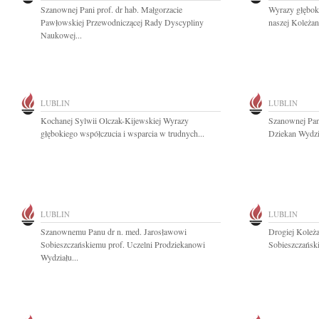
Szanownej Pani prof. dr hab. Małgorzacie
Wyrazy głębok
Pawłowskiej Przewodniczącej Rady Dyscypliny
naszej Koleżan
Naukowej...
LUBLIN
LUBLIN
Kochanej Sylwii Olczak-Kijewskiej Wyrazy
Szanownej Pani
głębokiego współczucia i wsparcia w trudnych...
Dziekan Wydzia
LUBLIN
LUBLIN
Szanownemu Panu dr n. med. Jarosławowi
Drogiej Koleża
Sobieszczańskiemu prof. Uczelni Prodziekanowi
Sobieszczański
Wydziału...