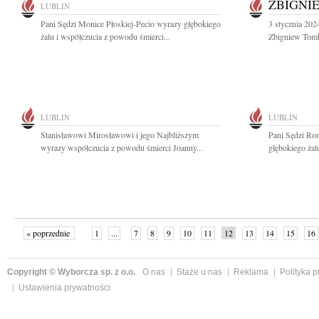
ZBIGNI
LUBLIN
Pani Sędzi Monice Płoskiej-Pecio wyrazy głębokiego
3 stycznia 202
żalu i współczucia z powodu śmierci...
Zbigniew Tomko
LUBLIN
LUBLIN
Stanisławowi Mirosławowi i jego Najbliższym
Pani Sędzi Ro
wyrazy współczucia z powodu śmierci Joanny...
głębokiego żal
« poprzednie
1
...
7
8
9
10
11
12
13
14
15
16
Copyright © Wyborcza sp. z o.o.
O nas
Staże u nas
Reklama
Polityka 
Ustawienia prywatności