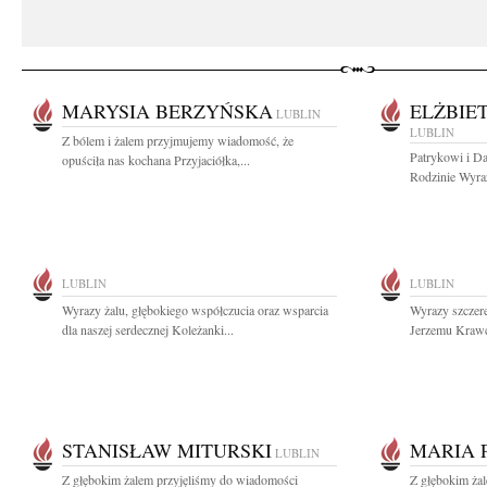
MARYSIA BERZYŃSKA
ELŻBIE
LUBLIN
LUBLIN
Z bólem i żalem przyjmujemy wiadomość, że
Patrykowi i Da
opuściła nas kochana Przyjaciółka,...
Rodzinie Wyraz
LUBLIN
LUBLIN
Wyrazy żalu, głębokiego współczucia oraz wsparcia
Wyrazy szczer
dla naszej serdecznej Koleżanki...
Jerzemu Krawc
STANISŁAW MITURSKI
MARIA 
LUBLIN
Z głębokim żalem przyjęliśmy do wiadomości
Z głębokim ża