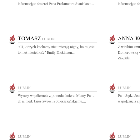
informację o śmierci Pana Prokuratora Stanisława...
informację o śm
TOMASZ
ANNA 
LUBLIN
"Ci, których kochamy nie umierają nigdy, bo miłość,
Z wielkim smu
to nieśmiertelność" Emily Dickinson...
Komorowską wi
Zakładu...
LUBLIN
LUBLIN
Wyrazy współczucia z powodu śmierci Mamy Panu
Pani Sędzi Joa
dr n. med. Jarosławowi Sobieszczańskiemu,...
współczucia z 
LUBLIN
LUBLIN