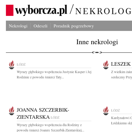
Nekrologi
Odeszli
Poradnik pogrzebowy
Inne nekrologi
LESZEK
ŁÓDŹ
Wyrazy głębokiego współczucia Justynie Kasper i Jej
Z wielkim żal
Rodzinie z powodu śmierci Taty...
serdeczny Przy
JOANNA SZCZERBIK-
ŁÓDŹ
ZIENTARSKA
ŁÓDŹ
Kardynałowi G
Łódzkiemu skł
Wyrazy głębokiego współczucia dla Rodziny z
powodu śmierci Joanny Szczerbik-Zientarskiej...