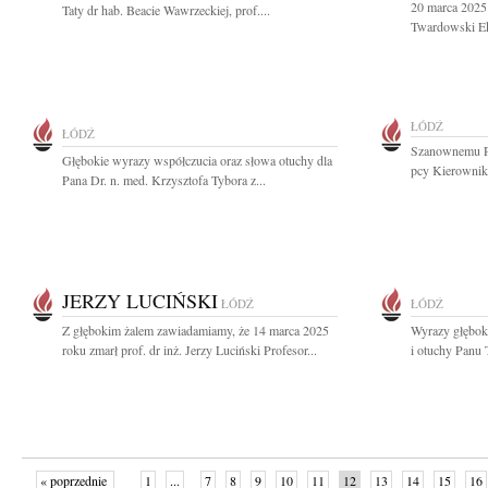
20 marca 2025
Taty dr hab. Beacie Wawrzeckiej, prof....
Twardowski Ek
ŁÓDŹ
ŁÓDŹ
Szanownemu Pa
Głębokie wyrazy współczucia oraz słowa otuchy dla
pcy Kierownika
Pana Dr. n. med. Krzysztofa Tybora z...
JERZY LUCIŃSKI
ŁÓDŹ
ŁÓDŹ
Z głębokim żalem zawiadamiamy, że 14 marca 2025
Wyrazy głębok
roku zmarł prof. dr inż. Jerzy Luciński Profesor...
i otuchy Panu
« poprzednie
1
...
7
8
9
10
11
12
13
14
15
16