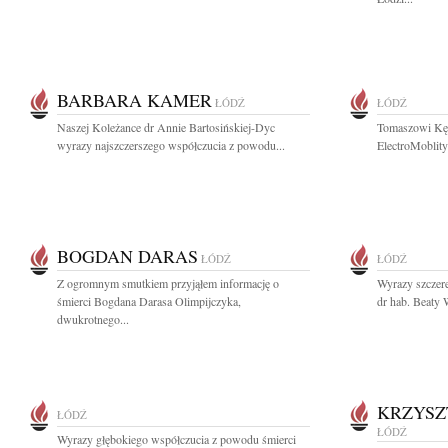
BARBARA KAMER
ŁÓDŹ
ŁÓDŹ
Naszej Koleżance dr Annie Bartosińskiej-Dyc
Tomaszowi Kęd
wyrazy najszczerszego współczucia z powodu...
ElectroMoblity
BOGDAN DARAS
ŁÓDŹ
ŁÓDŹ
Z ogromnym smutkiem przyjąłem informację o
Wyrazy szczere
śmierci Bogdana Darasa Olimpijczyka,
dr hab. Beaty W
dwukrotnego...
KRZYSZ
ŁÓDŹ
ŁÓDŹ
Wyrazy głębokiego współczucia z powodu śmierci