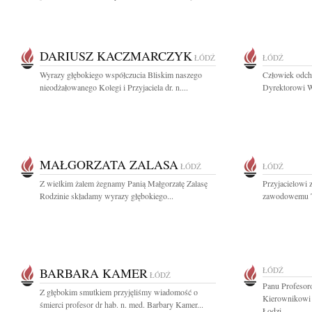
DARIUSZ KACZMARCZYK
ŁÓDŹ
ŁÓDŹ
Wyrazy głębokiego współczucia Bliskim naszego
Człowiek odch
nieodżałowanego Kolegi i Przyjaciela dr. n....
Dyrektorowi W
MAŁGORZATA ZALASA
ŁÓDŹ
ŁÓDŹ
Z wielkim żalem żegnamy Panią Małgorzatę Zalasę
Przyjacielowi 
Rodzinie składamy wyrazy głębokiego...
zawodowemu T
BARBARA KAMER
ŁÓDŹ
ŁÓDŹ
Panu Profesor
Z głębokim smutkiem przyjęliśmy wiadomość o
Kierownikowi 
śmierci profesor dr hab. n. med. Barbary Kamer...
Łodzi...