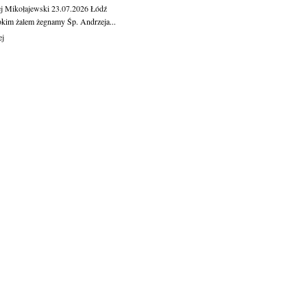
j Mikołajewski
23.07.2026
Łódź
okim żalem żegnamy Śp. Andrzeja...
ej