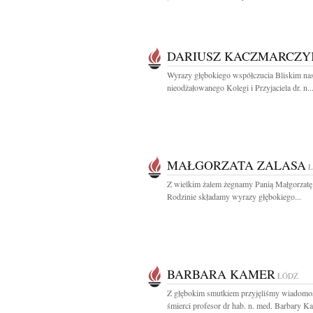
DARIUSZ KACZMARCZY
Wyrazy głębokiego współczucia Bliskim na
nieodżałowanego Kolegi i Przyjaciela dr. n...
MAŁGORZATA ZALASA
Z wielkim żalem żegnamy Panią Małgorzatę
Rodzinie składamy wyrazy głębokiego...
BARBARA KAMER
ŁÓDŹ
Z głębokim smutkiem przyjęliśmy wiadomo
śmierci profesor dr hab. n. med. Barbary Ka