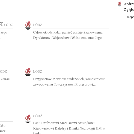
Andrze
Z głęb
+ więc
K
ŁÓDŹ
ŁÓDŹ
szego
Człowiek odchodzi, pamięć zostaje Szanownemu
.
Dyrektorowi Wojciechowi Wolskiemu oraz Jego...
ŁÓDŹ
ŁÓDŹ
 Zalasę
Przyjacielowi z czasów studenckich, wieloletniemu
zawodowemu Towarzyszowi Profesorowi...
ŁÓDŹ
Panu Profesorowi Mariuszowi Stasiołkowi
ść o
Kierownikowi Katedry i Kliniki Neurologii UM w
mer...
Łodzi...