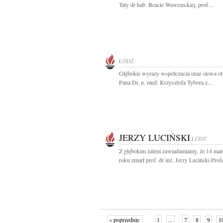
Taty dr hab. Beacie Wawrzeckiej, prof....
ŁÓDŹ
Głębokie wyrazy współczucia oraz słowa ot
Pana Dr. n. med. Krzysztofa Tybora z...
JERZY LUCIŃSKI
ŁÓDŹ
Z głębokim żalem zawiadamiamy, że 14 mar
roku zmarł prof. dr inż. Jerzy Luciński Profe
« poprzednie
1
...
7
8
9
1