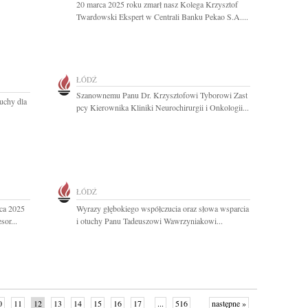
20 marca 2025 roku zmarł nasz Kolega Krzysztof
Twardowski Ekspert w Centrali Banku Pekao S.A....
ŁÓDŹ
Szanownemu Panu Dr. Krzysztofowi Tyborowi Zast
uchy dla
pcy Kierownika Kliniki Neurochirurgii i Onkologii...
ŁÓDŹ
ca 2025
Wyrazy głębokiego współczucia oraz słowa wsparcia
sor...
i otuchy Panu Tadeuszowi Wawrzyniakowi...
0
11
12
13
14
15
16
17
...
516
następne »