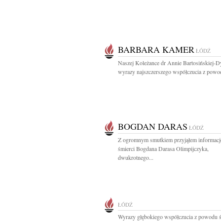
BARBARA KAMER
ŁÓDŹ
Naszej Koleżance dr Annie Bartosińskiej-D
wyrazy najszczerszego współczucia z powod
BOGDAN DARAS
ŁÓDŹ
Z ogromnym smutkiem przyjąłem informacj
śmierci Bogdana Darasa Olimpijczyka,
dwukrotnego...
ŁÓDŹ
Wyrazy głębokiego współczucia z powodu ś