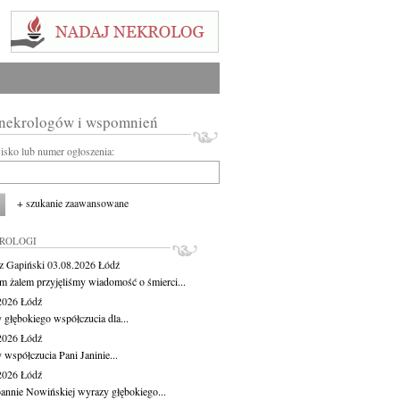
 nekrologów i wspomnień
wisko lub numer ogłoszenia:
+ szukanie zaawansowane
KROLOGI
z Gapiński
03.08.2026
Łódź
m żalem przyjęliśmy wiadomość o śmierci...
.2026
Łódź
 głębokiego współczucia dla...
.2026
Łódź
 współczucia Pani Janinie...
.2026
Łódź
oannie Nowińskiej wyrazy głębokiego...