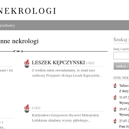
grzebowy
Inne nekrologi
Szukaj
Imię i naz
LESZEK KĘPCZYŃSKI
ŁÓDŹ
per i Jej
Z wielkim żalem zawiadamiamy, że zmarł nasz
serdeczny Przyjaciel i Kolega Leszek Kępczyński...
INNE NE
Tadeus
Z duży
31.07
Wyrazy
ŁÓDŹ
29.07
Wyrazy
Kardynałowi Grzegorzowi Rysiowi Metropolicie
Łódzkiemu składamy wyrazy głębokiego...
27.07
y z
Pani J
ej...