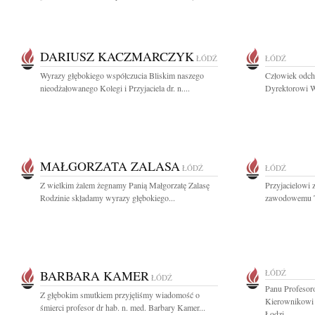
DARIUSZ KACZMARCZYK
ŁÓDŹ
ŁÓDŹ
Wyrazy głębokiego współczucia Bliskim naszego
Człowiek odch
nieodżałowanego Kolegi i Przyjaciela dr. n....
Dyrektorowi W
MAŁGORZATA ZALASA
ŁÓDŹ
ŁÓDŹ
Z wielkim żalem żegnamy Panią Małgorzatę Zalasę
Przyjacielowi 
Rodzinie składamy wyrazy głębokiego...
zawodowemu T
BARBARA KAMER
ŁÓDŹ
ŁÓDŹ
Panu Profesor
Z głębokim smutkiem przyjęliśmy wiadomość o
Kierownikowi 
śmierci profesor dr hab. n. med. Barbary Kamer...
Łodzi...