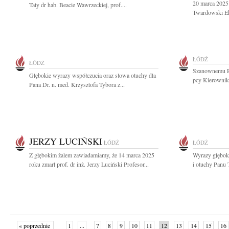
20 marca 2025
Taty dr hab. Beacie Wawrzeckiej, prof....
Twardowski Ek
ŁÓDŹ
ŁÓDŹ
Szanownemu Pa
Głębokie wyrazy współczucia oraz słowa otuchy dla
pcy Kierownika
Pana Dr. n. med. Krzysztofa Tybora z...
JERZY LUCIŃSKI
ŁÓDŹ
ŁÓDŹ
Z głębokim żalem zawiadamiamy, że 14 marca 2025
Wyrazy głębok
roku zmarł prof. dr inż. Jerzy Luciński Profesor...
i otuchy Panu
« poprzednie
1
...
7
8
9
10
11
12
13
14
15
16