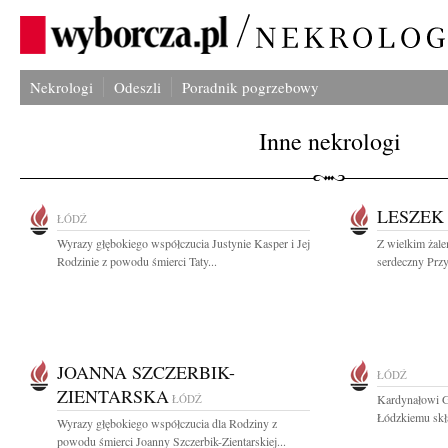
Nekrologi
Odeszli
Poradnik pogrzebowy
Inne nekrologi
LESZEK
ŁÓDŹ
Wyrazy głębokiego współczucia Justynie Kasper i Jej
Z wielkim żal
Rodzinie z powodu śmierci Taty...
serdeczny Przy
JOANNA SZCZERBIK-
ŁÓDŹ
ZIENTARSKA
ŁÓDŹ
Kardynałowi G
Łódzkiemu skł
Wyrazy głębokiego współczucia dla Rodziny z
powodu śmierci Joanny Szczerbik-Zientarskiej...