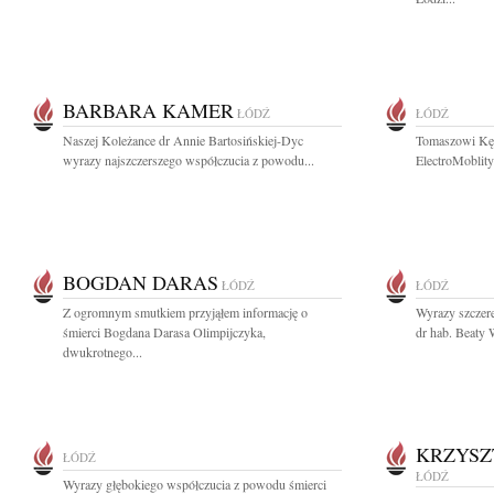
BARBARA KAMER
ŁÓDŹ
ŁÓDŹ
Naszej Koleżance dr Annie Bartosińskiej-Dyc
Tomaszowi Kęd
wyrazy najszczerszego współczucia z powodu...
ElectroMoblity
BOGDAN DARAS
ŁÓDŹ
ŁÓDŹ
Z ogromnym smutkiem przyjąłem informację o
Wyrazy szczere
śmierci Bogdana Darasa Olimpijczyka,
dr hab. Beaty W
dwukrotnego...
KRZYSZ
ŁÓDŹ
ŁÓDŹ
Wyrazy głębokiego współczucia z powodu śmierci