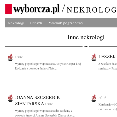
Nekrologi
Odeszli
Poradnik pogrzebowy
Inne nekrologi
LESZEK
ŁÓDŹ
Wyrazy głębokiego współczucia Justynie Kasper i Jej
Z wielkim żal
Rodzinie z powodu śmierci Taty...
serdeczny Przy
JOANNA SZCZERBIK-
ŁÓDŹ
ZIENTARSKA
ŁÓDŹ
Kardynałowi G
Łódzkiemu skł
Wyrazy głębokiego współczucia dla Rodziny z
powodu śmierci Joanny Szczerbik-Zientarskiej...