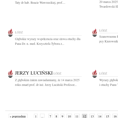
20 marca 2025
Taty dr hab. Beacie Wawrzeckiej, prof....
Twardowski Ek
ŁÓDŹ
ŁÓDŹ
Szanownemu Pa
Głębokie wyrazy współczucia oraz słowa otuchy dla
pcy Kierownika
Pana Dr. n. med. Krzysztofa Tybora z...
JERZY LUCIŃSKI
ŁÓDŹ
ŁÓDŹ
Z głębokim żalem zawiadamiamy, że 14 marca 2025
Wyrazy głębok
roku zmarł prof. dr inż. Jerzy Luciński Profesor...
i otuchy Panu
« poprzednie
1
...
7
8
9
10
11
12
13
14
15
16