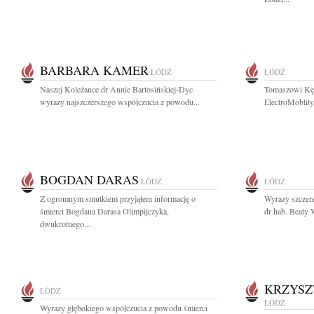
BARBARA KAMER
ŁÓDŹ
ŁÓDŹ
Naszej Koleżance dr Annie Bartosińskiej-Dyc
Tomaszowi Kęd
wyrazy najszczerszego współczucia z powodu...
ElectroMoblity
BOGDAN DARAS
ŁÓDŹ
ŁÓDŹ
Z ogromnym smutkiem przyjąłem informację o
Wyrazy szczere
śmierci Bogdana Darasa Olimpijczyka,
dr hab. Beaty W
dwukrotnego...
KRZYSZ
ŁÓDŹ
ŁÓDŹ
Wyrazy głębokiego współczucia z powodu śmierci