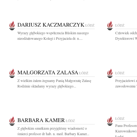
DARIUSZ KACZMARCZYK
ŁÓDŹ
ŁÓDŹ
Wyrazy głębokiego współczucia Bliskim naszego
Człowiek odch
nieodżałowanego Kolegi i Przyjaciela dr. n....
Dyrektorowi W
MAŁGORZATA ZALASA
ŁÓDŹ
ŁÓDŹ
Z wielkim żalem żegnamy Panią Małgorzatę Zalasę
Przyjacielowi 
Rodzinie składamy wyrazy głębokiego...
zawodowemu T
BARBARA KAMER
ŁÓDŹ
ŁÓDŹ
Panu Profesor
Z głębokim smutkiem przyjęliśmy wiadomość o
Kierownikowi 
śmierci profesor dr hab. n. med. Barbary Kamer...
Łodzi...