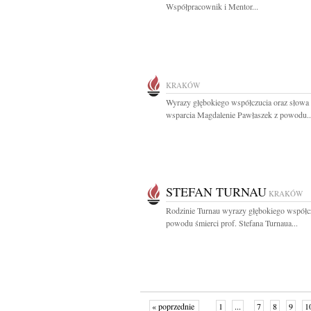
Współpracownik i Mentor...
KRAKÓW
Wyrazy głębokiego współczucia oraz słowa 
wsparcia Magdalenie Pawłaszek z powodu..
STEFAN TURNAU
KRAKÓW
Rodzinie Turnau wyrazy głębokiego współc
powodu śmierci prof. Stefana Turnaua...
« poprzednie
1
...
7
8
9
1