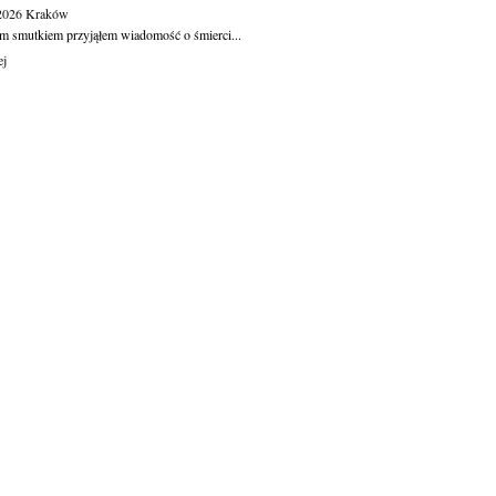
.2026
Kraków
m smutkiem przyjąłem wiadomość o śmierci...
ej