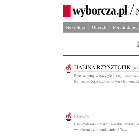
Nekrologi
Odeszli
Poradnik po
HALINA RZYSZTOFIK
KR
Przekazujemy wyrazy głębokiego współczu
Romanowi Krzysztofikowi wieloletniemu Za
KRAKÓW
Pani Profesor Barbarze Iwańskiej wyrazy s
współczucia z powodu śmierci Taty...