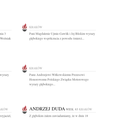
KRAKÓW
nia 3
Pani Magdalenie Ujmie-Gawlik i Jej Bliskim wyrazy
n Woźniak
głębokiego współczucia z powodu śmierci...
KRAKÓW
 wyrazy
Panu Andrzejowi Witkowskiemu Prezesowi
Honorowemu Polskiego Związku Motorowego
wyrazy głębokiego...
ANDRZEJ DUDA
AKÓW
WIEK: 83
KRAKÓW
zyjaciel,
Z głębokim żalem zawiadamiamy, że w dniu 18