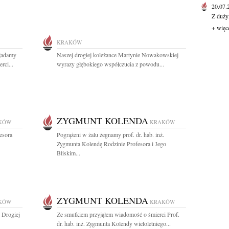
20.07
Z duży
+ więc
KRAKÓW
ładamy
Naszej drogiej koleżance Martynie Nowakowskiej
rci...
wyrazy głębokiego współczucia z powodu...
ZYGMUNT KOLENDA
KÓW
KRAKÓW
esora
Pogrążeni w żalu żegnamy prof. dr. hab. inż.
Zygmunta Kolendę Rodzinie Profesora i Jego
Bliskim...
ZYGMUNT KOLENDA
KÓW
KRAKÓW
 Drogiej
Ze smutkiem przyjąłem wiadomość o śmierci Prof.
dr. hab. inż. Zygmunta Kolendy wieloletniego...