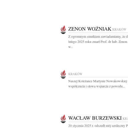
ZENON WOŹNIAK
KRAKÓW
Z ogromnym smutkiem zawiadamiamy, że d
lutego 2025 roku zmarł Prof. dr hab. Zeno
w...
KRAKÓW
Naszej Koleżance Martynie Nowakowskiej
współczucia i słowa wsparcia z powodu...
WACŁAW BURZEWSKI
KR
20 stycznia 2025 r. odszedł mój serdeczny Pr