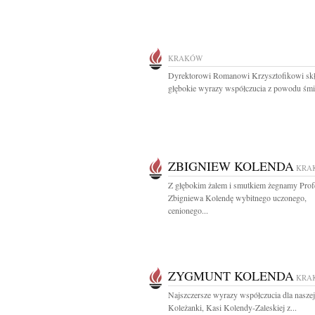
KRAKÓW
Dyrektorowi Romanowi Krzysztofikowi sk
głębokie wyrazy współczucia z powodu śmie
ZBIGNIEW KOLENDA
KRA
Z głębokim żalem i smutkiem żegnamy Prof
Zbigniewa Kolendę wybitnego uczonego,
cenionego...
ZYGMUNT KOLENDA
KRA
Najszczersze wyrazy współczucia dla naszej
Koleżanki, Kasi Kolendy-Zaleskiej z...