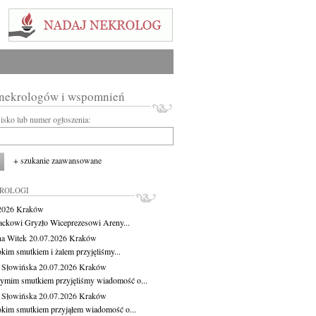
 nekrologów i wspomnień
wisko lub numer ogłoszenia:
+ szukanie zaawansowane
KROLOGI
.2026
Kraków
ackowi Gryzło Wiceprezesowi Areny...
na Witek
20.07.2026
Kraków
okim smutkiem i żalem przyjęliśmy...
 Słowińska
20.07.2026
Kraków
zymim smutkiem przyjęliśmy wiadomość o...
 Słowińska
20.07.2026
Kraków
okim smutkiem przyjąłem wiadomość o...