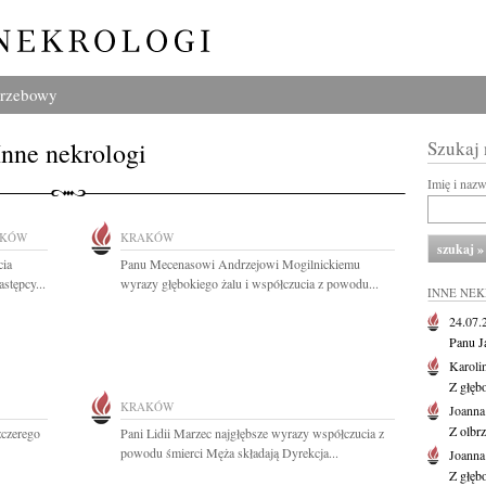
grzebowy
Inne nekrologi
Szukaj
Imię i naz
AKÓW
KRAKÓW
cia
Panu Mecenasowi Andrzejowi Mogilnickiemu
stępcy...
wyrazy głębokiego żalu i współczucia z powodu...
INNE NE
24.07
Panu J
Karoli
Z głęb
KRAKÓW
Joanna
Z olbr
zczerego
Pani Lidii Marzec najgłębsze wyrazy współczucia z
powodu śmierci Męża składają Dyrekcja...
Joanna
Z głęb