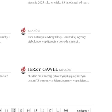
stycznia 2025 roku w wieku 83 lat odszedł od nas...
KRAKÓW
otuchy i
Pani Katarzynie Mirzyńskiej-Borowskiej wyrazy
.
głębokiego współczucia z powodu śmierci...
JERZY GAWEŁ
KRAKÓW
zucia z
"Ludzie nie umierają tylko wymykają się naszym
oczom" Z ogromnym żalem żegnamy wspaniałego...
0
11
12
13
14
15
16
17
...
361
następne »