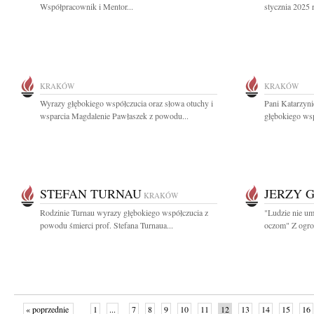
Współpracownik i Mentor...
stycznia 2025 
KRAKÓW
KRAKÓW
Wyrazy głębokiego współczucia oraz słowa otuchy i
Pani Katarzyn
wsparcia Magdalenie Pawłaszek z powodu...
głębokiego wsp
STEFAN TURNAU
JERZY 
KRAKÓW
Rodzinie Turnau wyrazy głębokiego współczucia z
"Ludzie nie um
powodu śmierci prof. Stefana Turnaua...
oczom" Z ogro
« poprzednie
1
...
7
8
9
10
11
12
13
14
15
16