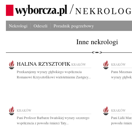
Nekrologi
Odeszli
Poradnik pogrzebowy
Inne nekrologi
HALINA RZYSZTOFIK
KRAKÓW
KRAKÓW
Przekazujemy wyrazy głębokiego współczucia
Panu Mecenas
Romanowi Krzysztofikowi wieloletniemu Zastępcy...
wyrazy głęboki
KRAKÓW
KRAKÓW
Pani Profesor Barbarze Iwańskiej wyrazy szczerego
Pani Lidii Mar
współczucia z powodu śmierci Taty...
powodu śmierci