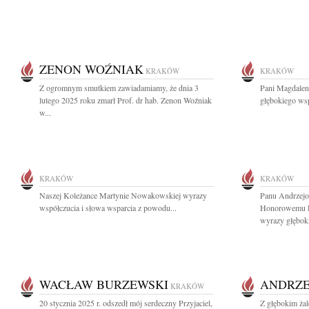
ZENON WOŹNIAK
KRAKÓW
KRAKÓW
Z ogromnym smutkiem zawiadamiamy, że dnia 3
Pani Magdalen
lutego 2025 roku zmarł Prof. dr hab. Zenon Woźniak
głębokiego wsp
w...
KRAKÓW
KRAKÓW
Naszej Koleżance Martynie Nowakowskiej wyrazy
Panu Andrzej
współczucia i słowa wsparcia z powodu...
Honorowemu P
wyrazy głęboki
WACŁAW BURZEWSKI
ANDRZE
KRAKÓW
20 stycznia 2025 r. odszedł mój serdeczny Przyjaciel,
Z głębokim ża