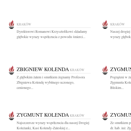
KRAKÓW
KRAKÓW
Dyrektorowi Romanowi Krzysztofikowi składamy
Naszej drogie
głębokie wyrazy współczucia z powodu śmierci...
wyrazy głębok
ZBIGNIEW KOLENDA
ZYGMU
KRAKÓW
Z głębokim żalem i smutkiem żegnamy Profesora
Pogrążeni w ża
Zbigniewa Kolendę wybitnego uczonego,
Zygmunta Kole
cenionego...
Bliskim...
ZYGMUNT KOLENDA
ZYGMU
KRAKÓW
Najszczersze wyrazy współczucia dla naszej Drogiej
Ze smutkiem p
Koleżanki, Kasi Kolendy-Zaleskiej z...
dr. hab. inż. 