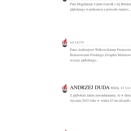
Pani Magdalenie Ujmie-Gawlik i Jej Blisk
głębokiego współczucia z powodu śmierci...
KRAKÓW
Panu Andrzejowi Witkowskiemu Prezesow
Honorowemu Polskiego Związku Motorow
wyrazy głębokiego...
ANDRZEJ DUDA
WIEK: 83
KR
Z głębokim żalem zawiadamiamy, że w dniu
stycznia 2025 roku w wieku 83 lat odszedł o