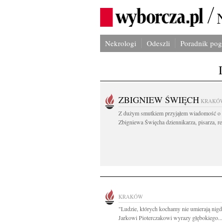
Nekrologi
Odeszli
Poradnik po
ZBIGNIEW ŚWIĘCH
KRAKÓ
Z dużym smutkiem przyjąłem wiadomość o 
Zbigniewa Święcha dziennikarza, pisarza, re
KRAKÓW
"Ludzie, których kochamy nie umierają nigd
Jarkowi Pioterczakowi wyrazy głębokiego..