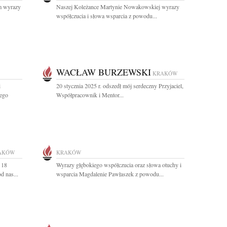
im wyrazy
Naszej Koleżance Martynie Nowakowskiej wyrazy
współczucia i słowa wsparcia z powodu...
WACŁAW BURZEWSKI
KRAKÓW
i
20 stycznia 2025 r. odszedł mój serdeczny Przyjaciel,
ego
Współpracownik i Mentor...
AKÓW
KRAKÓW
 18
Wyrazy głębokiego współczucia oraz słowa otuchy i
d nas...
wsparcia Magdalenie Pawłaszek z powodu...