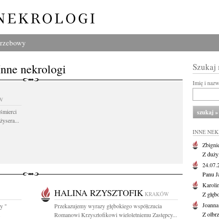
grzebowy
Inne nekrologi
Szukaj
Imię i naz
W
śmierci
żysera...
INNE NE
Zbigni
Z duży
24.07
Panu J
Karoli
HALINA RZYSZTOFIK
KRAKÓW
Z głęb
Joanna
y "
Przekazujemy wyrazy głębokiego współczucia
Z olbr
.
Romanowi Krzysztofikowi wieloletniemu Zastępcy...