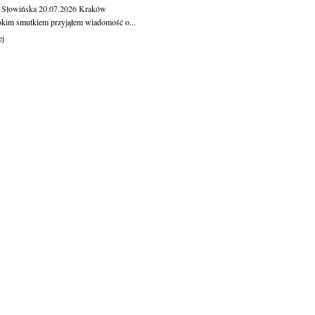
 Słowińska
20.07.2026
Kraków
okim smutkiem przyjąłem wiadomość o...
ej