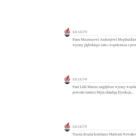
KRAKÓW
Panu Mecenasowi Andrzejowi Mogilnicki
wyrazy głębokiego żalu i współczucia z pow
KRAKÓW
Pani Lidii Marzec najgłębsze wyrazy współc
powodu śmierci Męża składają Dyrekcja...
KRAKÓW
Naszej drogiej koleżance Martynie Nowako