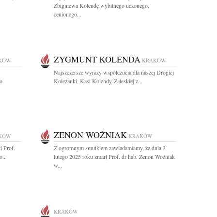
.
Zbigniewa Kolendę wybitnego uczonego,
cenionego...
ZYGMUNT KOLENDA
KÓW
KRAKÓW
.
Najszczersze wyrazy współczucia dla naszej Drogiej
o
Koleżanki, Kasi Kolendy-Zaleskiej z...
ZENON WOŹNIAK
KÓW
KRAKÓW
i Prof.
Z ogromnym smutkiem zawiadamiamy, że dnia 3
...
lutego 2025 roku zmarł Prof. dr hab. Zenon Woźniak
w...
KRAKÓW