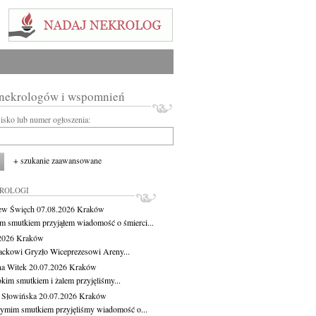
 nekrologów i wspomnień
wisko lub numer ogłoszenia:
+ szukanie zaawansowane
KROLOGI
ew Święch
07.08.2026
Kraków
m smutkiem przyjąłem wiadomość o śmierci...
.2026
Kraków
ackowi Gryzło Wiceprezesowi Areny...
na Witek
20.07.2026
Kraków
okim smutkiem i żalem przyjęliśmy...
 Słowińska
20.07.2026
Kraków
zymim smutkiem przyjęliśmy wiadomość o...