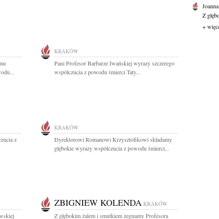
Joanna
Z głęb
+ więc
KRAKÓW
emu
Pani Profesor Barbarze Iwańskiej wyrazy szczerego
odu...
współczucia z powodu śmierci Taty...
KRAKÓW
zucia z
Dyrektorowi Romanowi Krzysztofikowi składamy
głębokie wyrazy współczucia z powodu śmierci...
ZBIGNIEW KOLENDA
KRAKÓW
wskiej
Z głębokim żalem i smutkiem żegnamy Profesora