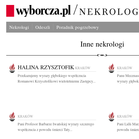
Nekrologi
Odeszli
Poradnik pogrzebowy
Inne nekrologi
HALINA RZYSZTOFIK
KRAKÓW
KRAKÓW
Przekazujemy wyrazy głębokiego współczucia
Panu Mecenas
Romanowi Krzysztofikowi wieloletniemu Zastępcy...
wyrazy głęboki
KRAKÓW
KRAKÓW
Pani Profesor Barbarze Iwańskiej wyrazy szczerego
Pani Lidii Mar
współczucia z powodu śmierci Taty...
powodu śmierci