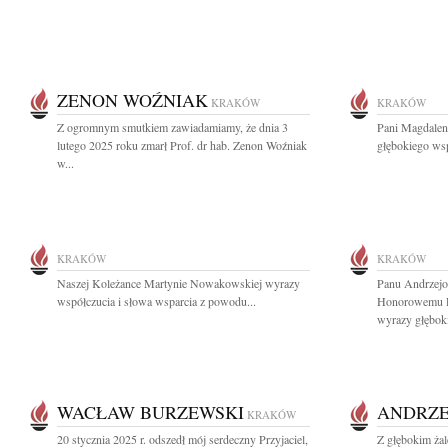
ZENON WOŹNIAK
KRAKÓW
KRAKÓW
Z ogromnym smutkiem zawiadamiamy, że dnia 3
Pani Magdalen
lutego 2025 roku zmarł Prof. dr hab. Zenon Woźniak
głębokiego wsp
w...
KRAKÓW
KRAKÓW
Naszej Koleżance Martynie Nowakowskiej wyrazy
Panu Andrzej
współczucia i słowa wsparcia z powodu...
Honorowemu P
wyrazy głęboki
WACŁAW BURZEWSKI
ANDRZE
KRAKÓW
20 stycznia 2025 r. odszedł mój serdeczny Przyjaciel,
Z głębokim ża