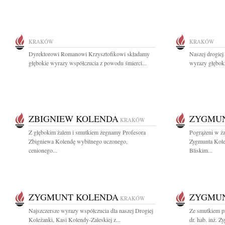
KRAKÓW
KRAKÓW
Dyrektorowi Romanowi Krzysztofikowi składamy
Naszej drogie
głębokie wyrazy współczucia z powodu śmierci...
wyrazy głębok
ZBIGNIEW KOLENDA
ZYGMU
KRAKÓW
Z głębokim żalem i smutkiem żegnamy Profesora
Pogrążeni w ża
Zbigniewa Kolendę wybitnego uczonego,
Zygmunta Kole
cenionego...
Bliskim...
ZYGMUNT KOLENDA
ZYGMU
KRAKÓW
Najszczersze wyrazy współczucia dla naszej Drogiej
Ze smutkiem p
Koleżanki, Kasi Kolendy-Zaleskiej z...
dr. hab. inż. 