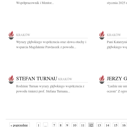
Współpracownik i Mentor...
stycznia 2025 
KRAKÓW
KRAKÓW
Wyrazy głębokiego współczucia oraz słowa otuchy i
Pani Katarzyn
wsparcia Magdalenie Pawłaszek z powodu...
głębokiego wsp
STEFAN TURNAU
JERZY 
KRAKÓW
Rodzinie Turnau wyrazy głębokiego współczucia z
"Ludzie nie um
powodu śmierci prof. Stefana Turnaua...
oczom" Z ogro
« poprzednie
1
...
7
8
9
10
11
12
13
14
15
16