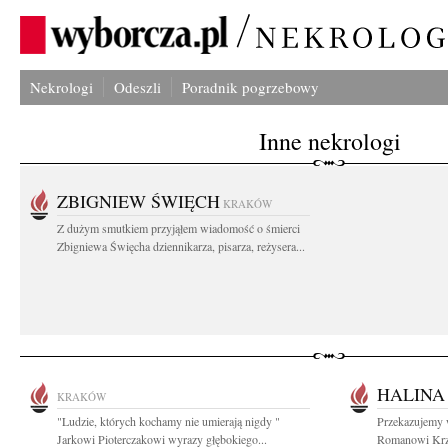
Nekrologi
Odeszli
Poradnik pogrzebowy
Inne nekrologi
ZBIGNIEW ŚWIĘCH
KRAKÓW
Z dużym smutkiem przyjąłem wiadomość o śmierci
Zbigniewa Święcha dziennikarza, pisarza, reżysera...
HALINA
KRAKÓW
"Ludzie, których kochamy nie umierają nigdy "
Przekazujemy 
Jarkowi Pioterczakowi wyrazy głębokiego...
Romanowi Krzy