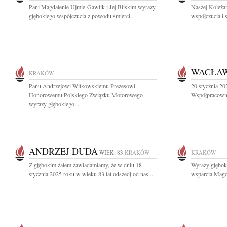
Pani Magdalenie Ujmie-Gawlik i Jej Bliskim wyrazy
Naszej Koleża
głębokiego współczucia z powodu śmierci...
współczucia i 
WACŁAW
KRAKÓW
Panu Andrzejowi Witkowskiemu Prezesowi
20 stycznia 20
Honorowemu Polskiego Związku Motorowego
Współpracowni
wyrazy głębokiego...
ANDRZEJ DUDA
WIEK: 83
KRAKÓW
KRAKÓW
Z głębokim żalem zawiadamiamy, że w dniu 18
Wyrazy głęboki
stycznia 2025 roku w wieku 83 lat odszedł od nas...
wsparcia Magd