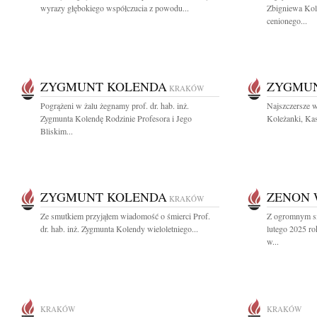
wyrazy głębokiego współczucia z powodu...
Zbigniewa Kol
cenionego...
ZYGMUNT KOLENDA
ZYGMU
KRAKÓW
Pogrążeni w żalu żegnamy prof. dr. hab. inż.
Najszczersze w
Zygmunta Kolendę Rodzinie Profesora i Jego
Koleżanki, Kas
Bliskim...
ZYGMUNT KOLENDA
ZENON 
KRAKÓW
Ze smutkiem przyjąłem wiadomość o śmierci Prof.
Z ogromnym sm
dr. hab. inż. Zygmunta Kolendy wieloletniego...
lutego 2025 ro
w...
KRAKÓW
KRAKÓW