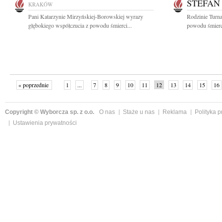
STEFAN
KRAKÓW
Pani Katarzynie Mirzyńskiej-Borowskiej wyrazy
Rodzinie Turn
głębokiego współczucia z powodu śmierci...
powodu śmierci
« poprzednie
1
...
7
8
9
10
11
12
13
14
15
16
Copyright © Wyborcza sp. z o.o.
O nas
Staże u nas
Reklama
Polityka 
Ustawienia prywatności