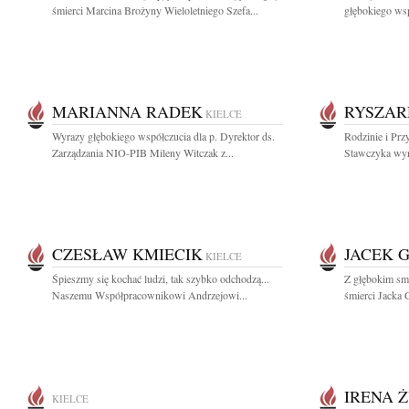
śmierci Marcina Brożyny Wieloletniego Szefa...
głębokiego wsp
MARIANNA RADEK
RYSZAR
KIELCE
Wyrazy głębokiego współczucia dla p. Dyrektor ds.
Rodzinie i Prz
Zarządzania NIO-PIB Mileny Witczak z...
Stawczyka wyr
CZESŁAW KMIECIK
JACEK 
KIELCE
Śpieszmy się kochać ludzi, tak szybko odchodzą...
Z głębokim sm
Naszemu Współpracownikowi Andrzejowi...
śmierci Jacka 
IRENA 
KIELCE