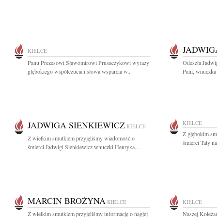
JADWIG
KIELCE
Panu Prezesowi Sławomirowi Prusaczykowi wyrazy
Odeszła Jadwig
głębokiego współczucia i słowa wsparcia w...
Pani, wnuczka 
JADWIGA SIENKIEWICZ
KIELCE
KIELCE
Z głębokim sm
Z wielkim smutkiem przyjęliśmy wiadomość o
śmierci Taty n
śmierci Jadwigi Sienkiewicz wnuczki Henryka...
MARCIN BROŻYNA
KIELCE
KIELCE
Z wielkim smutkiem przyjęliśmy informację o nagłej
Naszej Koleża