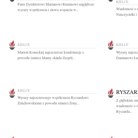
KIELCE
Panu Dyrektorowi Marianowi Ruminowi najgłębsze
Wiadomość o n
wyrazy współczucia i słowa wsparcia w...
Nauczycielki i
KIELCE
KIELCE
Marioli Koneckiej najszczersze kondolencje z
Wyrazy najszc
powodu śmierci Mamy składa Zespół...
Damianowi Łuc
KIELCE
RYSZAR
Wyrazy najszczerszego współczucia Ryszardowi
Z głębokim smu
Żelichowskiemu z powodu śmierci Żony...
wiadomość o ś
Ryszarda...