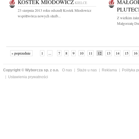
KOSTEK MIODOWICZ
MAŁGOR
KIELCE
PLUTEC
23 sierpnia 2013 roku odszedł Kostek Miodowicz
współtwórca nowych służb...
Z wielkim żal
Małgorzatę Duk
« poprzednie
1
...
7
8
9
10
11
12
13
14
15
16
Copyright © Wyborcza sp. z o.o.
O nas
Staże u nas
Reklama
Polityka 
Ustawienia prywatności