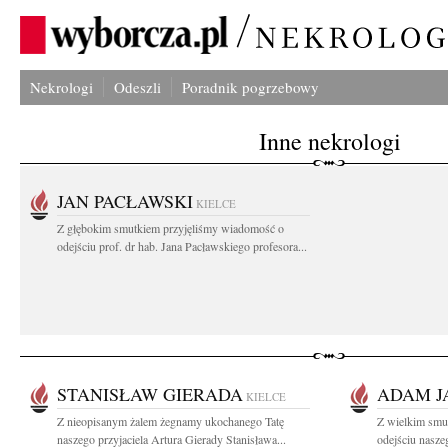
Nekrologi
Odeszli
Poradnik pogrzebowy
Inne nekrologi
JAN PACŁAWSKI
KIELCE
Z głębokim smutkiem przyjęliśmy wiadomość o
odejściu prof. dr hab. Jana Pacławskiego profesora...
STANISŁAW GIERADA
ADAM J
KIELCE
Z nieopisanym żalem żegnamy ukochanego Tatę
Z wielkim smu
naszego przyjaciela Artura Gierady Stanisława...
odejściu naszeg