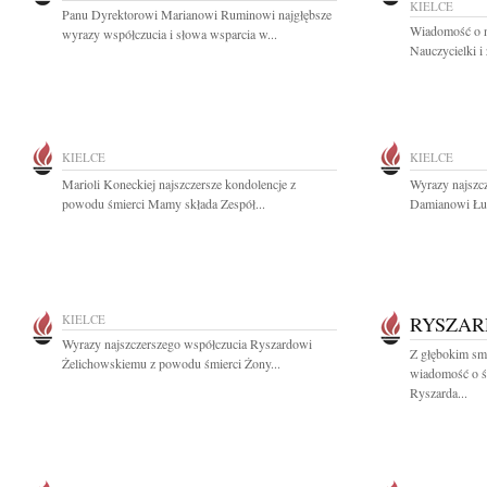
KIELCE
Panu Dyrektorowi Marianowi Ruminowi najgłębsze
Wiadomość o n
wyrazy współczucia i słowa wsparcia w...
Nauczycielki i
KIELCE
KIELCE
Marioli Koneckiej najszczersze kondolencje z
Wyrazy najszc
powodu śmierci Mamy składa Zespół...
Damianowi Łuc
KIELCE
RYSZAR
Wyrazy najszczerszego współczucia Ryszardowi
Z głębokim smu
Żelichowskiemu z powodu śmierci Żony...
wiadomość o ś
Ryszarda...