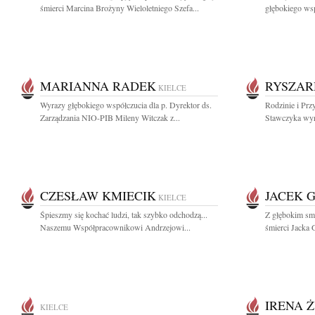
śmierci Marcina Brożyny Wieloletniego Szefa...
głębokiego wsp
MARIANNA RADEK
RYSZAR
KIELCE
Wyrazy głębokiego współczucia dla p. Dyrektor ds.
Rodzinie i Prz
Zarządzania NIO-PIB Mileny Witczak z...
Stawczyka wyr
CZESŁAW KMIECIK
JACEK 
KIELCE
Śpieszmy się kochać ludzi, tak szybko odchodzą...
Z głębokim sm
Naszemu Współpracownikowi Andrzejowi...
śmierci Jacka 
IRENA 
KIELCE