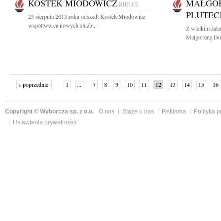
KOSTEK MIODOWICZ
MAŁGOR
KIELCE
PLUTEC
23 sierpnia 2013 roku odszedł Kostek Miodowicz
współtwórca nowych służb...
Z wielkim żal
Małgorzatę Duk
« poprzednie
1
...
7
8
9
10
11
12
13
14
15
16
Copyright © Wyborcza sp. z o.o.
O nas
Staże u nas
Reklama
Polityka 
Ustawienia prywatności