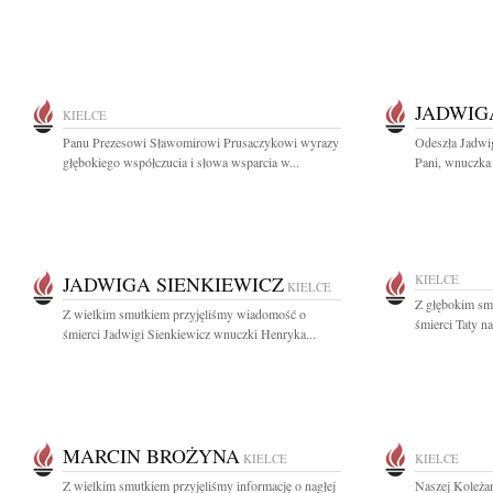
JADWIG
KIELCE
Panu Prezesowi Sławomirowi Prusaczykowi wyrazy
Odeszła Jadwig
głębokiego współczucia i słowa wsparcia w...
Pani, wnuczka 
JADWIGA SIENKIEWICZ
KIELCE
KIELCE
Z głębokim sm
Z wielkim smutkiem przyjęliśmy wiadomość o
śmierci Taty n
śmierci Jadwigi Sienkiewicz wnuczki Henryka...
MARCIN BROŻYNA
KIELCE
KIELCE
Z wielkim smutkiem przyjęliśmy informację o nagłej
Naszej Koleża