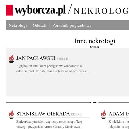
Nekrologi
Odeszli
Poradnik pogrzebowy
Inne nekrologi
JAN PACŁAWSKI
KIELCE
Z głębokim smutkiem przyjęliśmy wiadomość o
odejściu prof. dr hab. Jana Pacławskiego profesora...
STANISŁAW GIERADA
ADAM J
KIELCE
Z nieopisanym żalem żegnamy ukochanego Tatę
Z wielkim smu
naszego przyjaciela Artura Gierady Stanisława...
odejściu naszeg