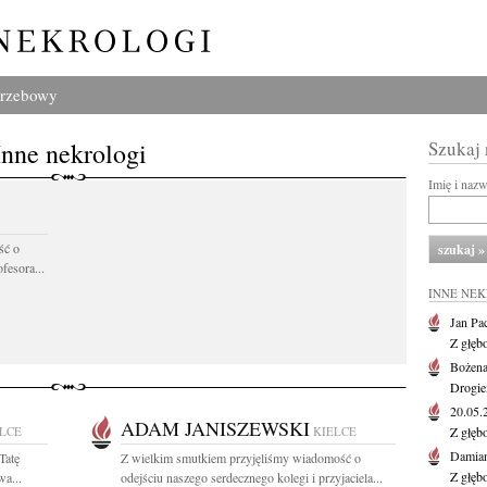
grzebowy
Inne nekrologi
Szukaj
Imię i naz
ść o
fesora...
INNE NE
Jan Pa
Z głęb
Bożena
Drogie
20.05
ADAM JANISZEWSKI
LCE
KIELCE
Z głęb
Damian
Tatę
Z wielkim smutkiem przyjęliśmy wiadomość o
Z głęb
wa...
odejściu naszego serdecznego kolegi i przyjaciela...