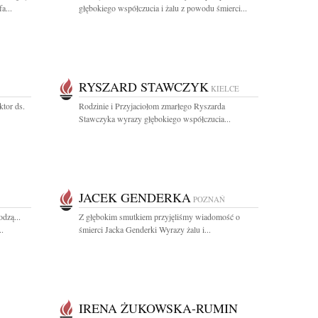
a...
głębokiego współczucia i żalu z powodu śmierci...
RYSZARD STAWCZYK
KIELCE
ktor ds.
Rodzinie i Przyjaciołom zmarłego Ryszarda
Stawczyka wyrazy głębokiego współczucia...
JACEK GENDERKA
POZNAŃ
dzą...
Z głębokim smutkiem przyjęliśmy wiadomość o
.
śmierci Jacka Genderki Wyrazy żalu i...
IRENA ŻUKOWSKA-RUMIN