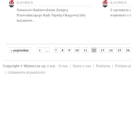
KATOWICE
KATOWICE
Tomaszowi Radziewskiemu Zastępcy
Z ogromnym sm
Przewodniczącego Rady Śląskiej Okręgowej Izby
wiadomość o ś
Inżynierów...
« poprzednie
1
...
7
8
9
10
11
12
13
14
15
16
Copyright © Wyborcza sp. z o.o.
O nas
Staże u nas
Reklama
Polityka 
Ustawienia prywatności