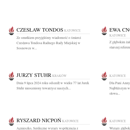
CZESŁAW TONDOS
EWA CN
KATOWICE
KATOWICE
Ze smutkiem przyjęliśmy wiadomość o śmierci
Z głębokim ża
Czesława Tondosa Radnego Rady Miejskiej w
starszej refer
Sosnowcu w...
JURZY STUHR
KRAKÓW
KATOWICE
Dnia 9 lipca 2024 roku odszedł w wieku 77 lat Jurek
Dla Pani Anny 
Stuhr nieoceniony towarzysz naszych...
Najbliższym w
słowa...
RYSZARD NICPOŃ
KATOWICE
KATOWICE
Agnieszko, Serdeczne wyrazy współczucia z
Wyrazy głębok