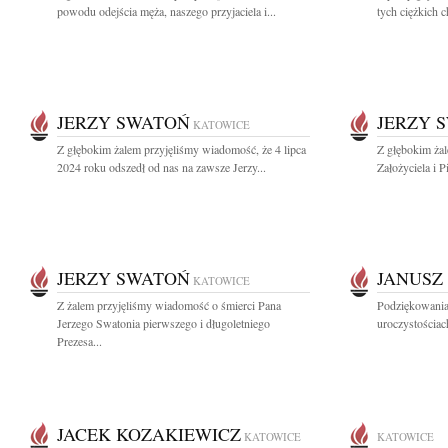
powodu odejścia męża, naszego przyjaciela i...
tych ciężkich 
JERZY SWATOŃ
JERZY 
KATOWICE
Z głębokim żalem przyjęliśmy wiadomość, że 4 lipca
Z głębokim ża
2024 roku odszedł od nas na zawsze Jerzy...
Założyciela i 
JERZY SWATOŃ
JANUSZ
KATOWICE
Z żalem przyjęliśmy wiadomość o śmierci Pana
Podziękowania 
Jerzego Swatonia pierwszego i długoletniego
uroczystościa
Prezesa...
JACEK KOZAKIEWICZ
KATOWICE
KATOWICE