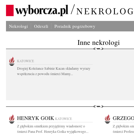
Nekrologi
Odeszli
Poradnik pogrzebowy
Inne nekrologi
KATOWICE
Drogiej Koleżance Sabinie Kacan składamy wyrazy
współczucia z powodu śmierci Mamy...
HENRYK GOIK
GRZEGO
KATOWICE
Z głębokim smutkiem przyjęliśmy wiadomość o
Z głębokim sm
śmierci Pana Prof. Henryka Goika wyjątkowego...
śmierci Profes