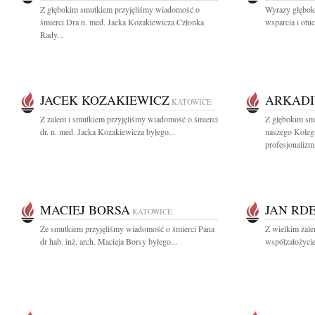
Z głębokim smutkiem przyjęliśmy wiadomość o
Wyrazy głęboki
śmierci Dra n. med. Jacka Kozakiewicza Członka
wsparcia i otuc
Rady...
JACEK KOZAKIEWICZ
ARKADI
KATOWICE
Z żalem i smutkiem przyjęliśmy wiadomość o śmierci
Z głębokim sm
dr. n. med. Jacka Kozakiewicza byłego...
naszego Koleg
profesjonalizm,
MACIEJ BORSA
JAN RD
KATOWICE
Ze smutkiem przyjęliśmy wiadomość o śmierci Pana
Z wielkim żal
dr hab. inż. arch. Macieja Borsy byłego...
współzałożyciel