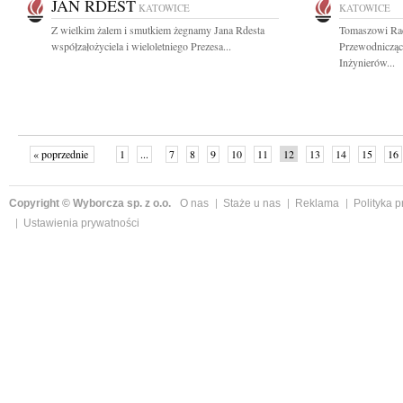
JAN RDEST
KATOWICE
KATOWICE
Z wielkim żalem i smutkiem żegnamy Jana Rdesta
Tomaszowi Ra
współzałożyciela i wieloletniego Prezesa...
Przewodnicząc
Inżynierów...
« poprzednie
1
...
7
8
9
10
11
12
13
14
15
16
Copyright © Wyborcza sp. z o.o.
O nas
Staże u nas
Reklama
Polityka 
Ustawienia prywatności