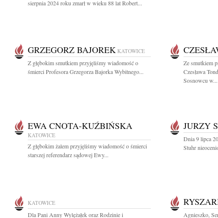
sierpnia 2024 roku zmarł w wieku 88 lat Robert...
GRZEGORZ BAJOREK
CZESŁA
KATOWICE
Z głębokim smutkiem przyjęliśmy wiadomość o
Ze smutkiem p
śmierci Profesora Grzegorza Bajorka Wybitnego...
Czesława Tond
Sosnowcu w...
EWA CNOTA-KUŹBIŃSKA
JURZY 
KATOWICE
Dnia 9 lipca 2
Z głębokim żalem przyjęliśmy wiadomość o śmierci
Stuhr nieoceni
starszej referendarz sądowej Ewy...
RYSZAR
KATOWICE
Dla Pani Anny Wylężałek oraz Rodzinie i
Agnieszko, Se