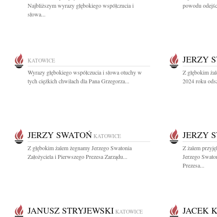
Najbliższym wyrazy głębokiego współczucia i
powodu odejści
słowa...
JERZY 
KATOWICE
Wyrazy głębokiego współczucia i słowa otuchy w
Z głębokim żal
tych ciężkich chwilach dla Pana Grzegorza...
2024 roku odsz
JERZY SWATOŃ
JERZY 
KATOWICE
Z głębokim żalem żegnamy Jerzego Swatonia
Z żalem przyj
Założyciela i Pierwszego Prezesa Zarządu...
Jerzego Swaton
Prezesa...
JANUSZ STRYJEWSKI
JACEK 
KATOWICE