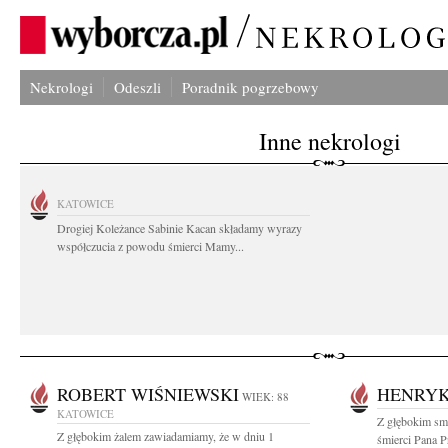
Nekrologi
Odeszli
Poradnik pogrzebowy
Inne nekrologi
KATOWICE
Drogiej Koleżance Sabinie Kacan składamy wyrazy
współczucia z powodu śmierci Mamy...
ROBERT WIŚNIEWSKI
HENRYK
WIEK: 88
KATOWICE
Z głębokim sm
Z głębokim żalem zawiadamiamy, że w dniu 1
śmierci Pana 