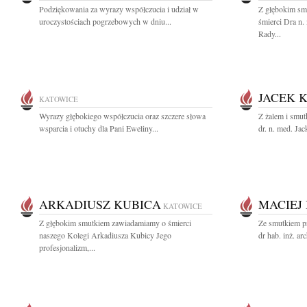
Podziękowania za wyrazy współczucia i udział w
Z głębokim sm
uroczystościach pogrzebowych w dniu...
śmierci Dra n.
Rady...
JACEK 
KATOWICE
Wyrazy głębokiego współczucia oraz szczere słowa
Z żalem i smut
wsparcia i otuchy dla Pani Eweliny...
dr. n. med. Ja
ARKADIUSZ KUBICA
MACIEJ
KATOWICE
Z głębokim smutkiem zawiadamiamy o śmierci
Ze smutkiem p
naszego Kolegi Arkadiusza Kubicy Jego
dr hab. inż. ar
profesjonalizm,...