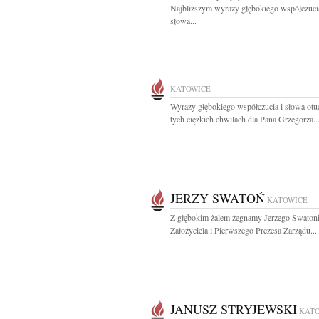
Najbliższym wyrazy głębokiego współczucia
słowa...
KATOWICE
Wyrazy głębokiego współczucia i słowa ot
tych ciężkich chwilach dla Pana Grzegorza..
JERZY SWATOŃ
KATOWICE
Z głębokim żalem żegnamy Jerzego Swaton
Założyciela i Pierwszego Prezesa Zarządu...
JANUSZ STRYJEWSKI
KAT