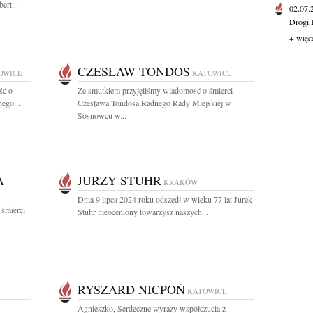
ert...
02.07
Drogi 
+ więc
CZESŁAW TONDOS
OWICE
KATOWICE
ść o
Ze smutkiem przyjęliśmy wiadomość o śmierci
ego...
Czesława Tondosa Radnego Rady Miejskiej w
Sosnowcu w...
A
JURZY STUHR
KRAKÓW
Dnia 9 lipca 2024 roku odszedł w wieku 77 lat Jurek
 śmierci
Stuhr nieoceniony towarzysz naszych...
RYSZARD NICPOŃ
KATOWICE
Agnieszko, Serdeczne wyrazy współczucia z