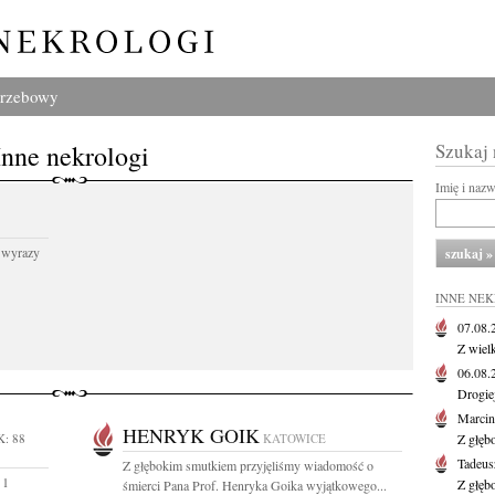
grzebowy
Inne nekrologi
Szukaj
Imię i naz
 wyrazy
INNE NE
07.08
Z wiel
06.08
Drogie
Marcin
HENRYK GOIK
: 88
KATOWICE
Z głęb
Tadeus
Z głębokim smutkiem przyjęliśmy wiadomość o
 1
Z głęb
śmierci Pana Prof. Henryka Goika wyjątkowego...