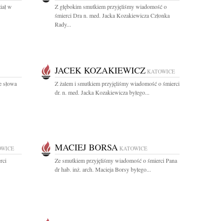
iał w
Z głębokim smutkiem przyjęliśmy wiadomość o
śmierci Dra n. med. Jacka Kozakiewicza Członka
Rady...
JACEK KOZAKIEWICZ
KATOWICE
e słowa
Z żalem i smutkiem przyjęliśmy wiadomość o śmierci
dr. n. med. Jacka Kozakiewicza byłego...
MACIEJ BORSA
OWICE
KATOWICE
rci
Ze smutkiem przyjęliśmy wiadomość o śmierci Pana
dr hab. inż. arch. Macieja Borsy byłego...