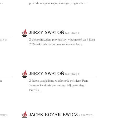
 i
powodu odejścia męża, naszego przyjaciela i...
JERZY SWATOŃ
KATOWICE
uchy w
Z głębokim żalem przyjęliśmy wiadomość, że 4 lipca
.
2024 roku odszedł od nas na zawsze Jerzy...
JERZY SWATOŃ
KATOWICE
ia
Z żalem przyjęliśmy wiadomość o śmierci Pana
Jerzego Swatonia pierwszego i długoletniego
Prezesa...
JACEK KOZAKIEWICZ
OWICE
KATOWICE