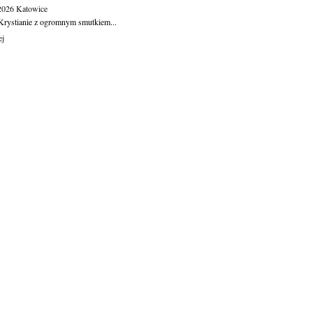
.2026
Katowice
Krystianie z ogromnym smutkiem...
ej