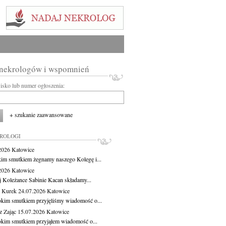
 nekrologów i wspomnień
wisko lub numer ogłoszenia:
+ szukanie zaawansowane
KROLOGI
.2026
Katowice
kim smutkiem żegnamy naszego Kolegę i...
.2026
Katowice
j Koleżance Sabinie Kacan składamy...
 Kurek
24.07.2026
Katowice
okim smutkiem przyjęliśmy wiadomość o...
z Zając
15.07.2026
Katowice
okim smutkiem przyjąłem wiadomość o...