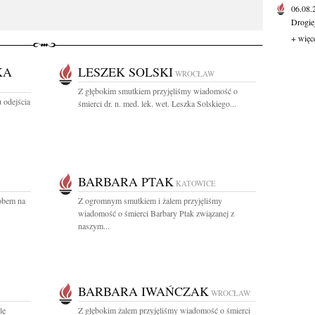
06.08
Drogie
+ więc
KA
LESZEK SOLSKI
WROCŁAW
Z głębokim smutkiem przyjęliśmy wiadomość o
 odejścia
śmierci dr. n. med. lek. wet. Leszka Solskiego...
BARBARA PTAK
KATOWICE
sobem na
Z ogromnym smutkiem i żalem przyjęliśmy
wiadomość o śmierci Barbary Ptak związanej z
naszym...
BARBARA IWAŃCZAK
WROCŁAW
lę
Z głębokim żalem przyjęliśmy wiadomość o śmierci