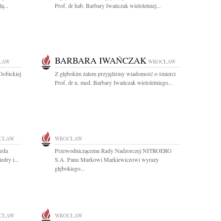
ą...
Prof. dr hab. Barbary Iwańczak wieloletniej...
BARBARA IWAŃCZAK
ŁAW
WROCŁAW
Dobickiej
Z głębokim żalem przyjęliśmy wiadomość o śmierci
Prof. dr n. med. Barbary Iwańczak wieloletniego...
CŁAW
WROCŁAW
arda
Przewodniczącemu Rady Nadzorczej NITROERG
dry i...
S.A. Panu Markowi Markiewiczowi wyrazy
głębokiego...
CŁAW
WROCŁAW