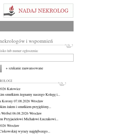
 nekrologów i wspomnień
wisko lub numer ogłoszenia:
+ szukanie zaawansowane
KROLOGI
.2026
Katowice
kim smutkiem żegnamy naszego Kolegę i...
a Korony
07.08.2026
Wrocław
okim żalem i smutkiem przyjęliśmy...
 Wróbel
06.08.2026
Wrocław
u Przyjacielowi Michałowi Łuczakowi...
.2026
Wrocław
Ciskowskiej wyrazy najgłębszego...