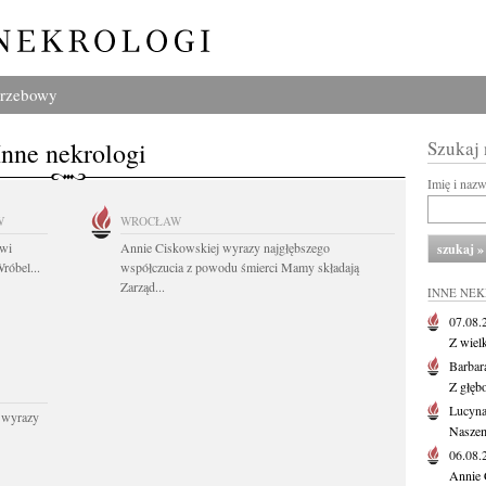
grzebowy
Inne nekrologi
Szukaj
Imię i naz
W
WROCŁAW
owi
Annie Ciskowskiej wyrazy najgłębszego
róbel...
współczucia z powodu śmierci Mamy składają
Zarząd...
INNE NE
07.08
Z wiel
Barbar
Z głęb
Lucyna
 wyrazy
Naszem
06.08
Annie 