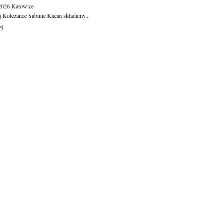
.2026
Katowice
j Koleżance Sabinie Kacan składamy...
ej