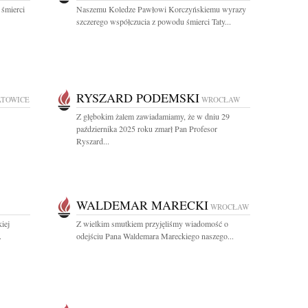
 śmierci
Naszemu Koledze Pawłowi Korczyńskiemu wyrazy
szczerego współczucia z powodu śmierci Taty...
RYSZARD PODEMSKI
ATOWICE
WROCŁAW
Z głębokim żalem zawiadamiamy, że w dniu 29
października 2025 roku zmarł Pan Profesor
Ryszard...
WALDEMAR MARECKI
WROCŁAW
kiej
Z wielkim smutkiem przyjęliśmy wiadomość o
.
odejściu Pana Waldemara Mareckiego naszego...