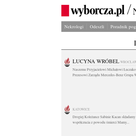
Nekrologi
Odeszli
Poradnik po
LUCYNA WRÓBEL
WROCŁA
Naszemu Przyjacielowi Michałowi Łuczak
Prezesowi Zarządu Mercedes-Benz Grupa W
KATOWICE
Drogiej Koleżance Sabinie Kacan składamy
współczucia z powodu śmierci Mamy...