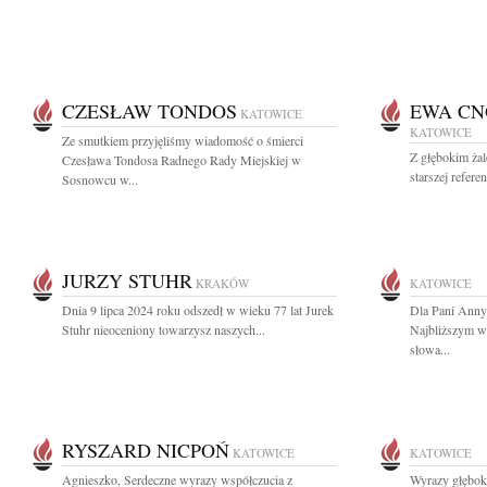
CZESŁAW TONDOS
EWA CN
KATOWICE
KATOWICE
Ze smutkiem przyjęliśmy wiadomość o śmierci
Z głębokim ża
Czesława Tondosa Radnego Rady Miejskiej w
starszej refer
Sosnowcu w...
JURZY STUHR
KRAKÓW
KATOWICE
Dnia 9 lipca 2024 roku odszedł w wieku 77 lat Jurek
Dla Pani Anny 
Stuhr nieoceniony towarzysz naszych...
Najbliższym w
słowa...
RYSZARD NICPOŃ
KATOWICE
KATOWICE
Agnieszko, Serdeczne wyrazy współczucia z
Wyrazy głębok