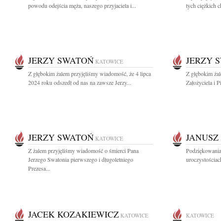
powodu odejścia męża, naszego przyjaciela i...
tych ciężkich 
JERZY SWATOŃ
JERZY 
KATOWICE
Z głębokim żalem przyjęliśmy wiadomość, że 4 lipca
Z głębokim ża
2024 roku odszedł od nas na zawsze Jerzy...
Założyciela i 
JERZY SWATOŃ
JANUSZ
KATOWICE
Z żalem przyjęliśmy wiadomość o śmierci Pana
Podziękowania 
Jerzego Swatonia pierwszego i długoletniego
uroczystościa
Prezesa...
JACEK KOZAKIEWICZ
KATOWICE
KATOWICE