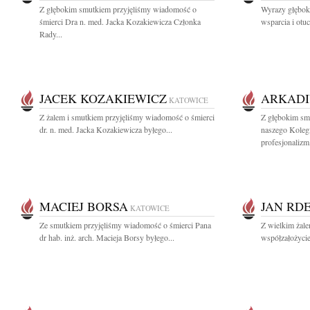
Z głębokim smutkiem przyjęliśmy wiadomość o
Wyrazy głęboki
śmierci Dra n. med. Jacka Kozakiewicza Członka
wsparcia i otuc
Rady...
JACEK KOZAKIEWICZ
ARKADI
KATOWICE
Z żalem i smutkiem przyjęliśmy wiadomość o śmierci
Z głębokim sm
dr. n. med. Jacka Kozakiewicza byłego...
naszego Koleg
profesjonalizm,
MACIEJ BORSA
JAN RD
KATOWICE
Ze smutkiem przyjęliśmy wiadomość o śmierci Pana
Z wielkim żal
dr hab. inż. arch. Macieja Borsy byłego...
współzałożyciel