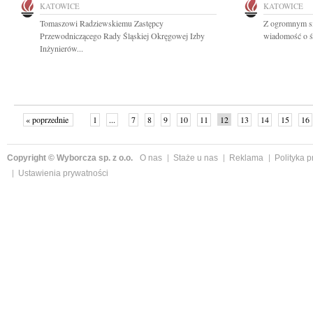
KATOWICE
KATOWICE
Tomaszowi Radziewskiemu Zastępcy
Z ogromnym sm
Przewodniczącego Rady Śląskiej Okręgowej Izby
wiadomość o ś
Inżynierów...
« poprzednie
1
...
7
8
9
10
11
12
13
14
15
16
Copyright © Wyborcza sp. z o.o.
O nas
Staże u nas
Reklama
Polityka 
Ustawienia prywatności