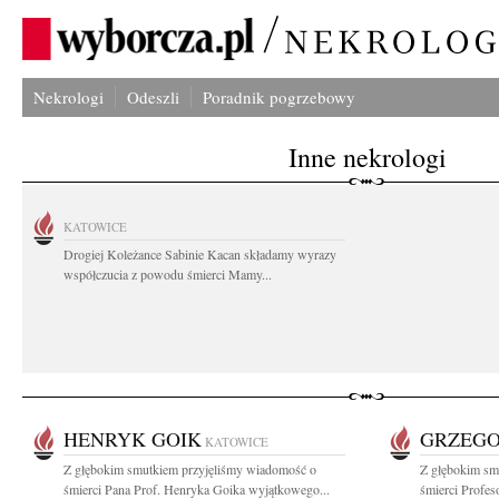
Nekrologi
Odeszli
Poradnik pogrzebowy
Inne nekrologi
KATOWICE
Drogiej Koleżance Sabinie Kacan składamy wyrazy
współczucia z powodu śmierci Mamy...
HENRYK GOIK
GRZEGO
KATOWICE
Z głębokim smutkiem przyjęliśmy wiadomość o
Z głębokim sm
śmierci Pana Prof. Henryka Goika wyjątkowego...
śmierci Profes