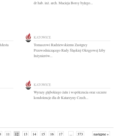
dr hab. inż. arch. Macieja Borsy byłego...
KATOWICE
Rdesta
Tomaszowi Radziewskiemu Zastępcy
Przewodniczącego Rady Śląskiej Okręgowej Izby
Inżynierów...
KATOWICE
Wyrazy głębokiego żalu i współczucia oraz szczere
kondolencje dla dr Katarzyny Czech...
0
11
12
13
14
15
16
17
...
373
następne »