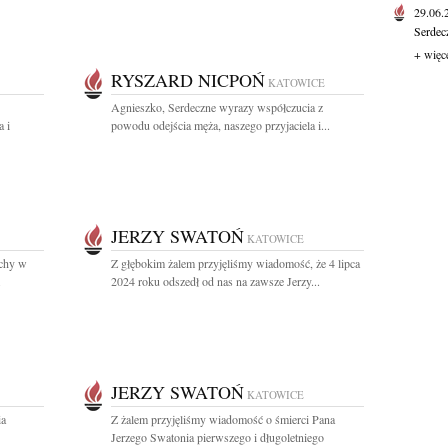
29.06
Serdec
+ więc
RYSZARD NICPOŃ
KATOWICE
Agnieszko, Serdeczne wyrazy współczucia z
 i
powodu odejścia męża, naszego przyjaciela i...
JERZY SWATOŃ
KATOWICE
uchy w
Z głębokim żalem przyjęliśmy wiadomość, że 4 lipca
.
2024 roku odszedł od nas na zawsze Jerzy...
JERZY SWATOŃ
KATOWICE
ia
Z żalem przyjęliśmy wiadomość o śmierci Pana
Jerzego Swatonia pierwszego i długoletniego