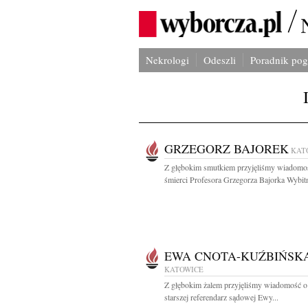
Nekrologi
Odeszli
Poradnik po
GRZEGORZ BAJOREK
KAT
Z głębokim smutkiem przyjęliśmy wiadomo
śmierci Profesora Grzegorza Bajorka Wybitn
EWA CNOTA-KUŹBIŃSK
KATOWICE
Z głębokim żalem przyjęliśmy wiadomość o
starszej referendarz sądowej Ewy...