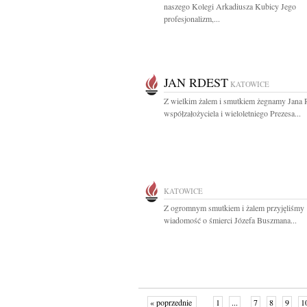
naszego Kolegi Arkadiusza Kubicy Jego
profesjonalizm,...
JAN RDEST
KATOWICE
Z wielkim żalem i smutkiem żegnamy Jana 
współzałożyciela i wieloletniego Prezesa...
KATOWICE
Z ogromnym smutkiem i żalem przyjęliśmy
wiadomość o śmierci Józefa Buszmana...
« poprzednie
1
...
7
8
9
1