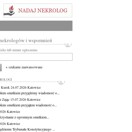
 nekrologów i wspomnień
wisko lub numer ogłoszenia:
+ szukanie zaawansowane
KROLOGI
 Kurek
24.07.2026
Katowice
okim smutkiem przyjęliśmy wiadomość o...
z Zając
15.07.2026
Katowice
okim smutkiem przyjąłem wiadomość o...
.2026
Katowice
Krystianie z ogromnym smutkiem...
.2026
Katowice
ędziemu Trybunału Konstytucyjnego ...