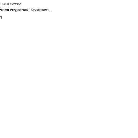
.2026
Katowice
znemu Przyjacielowi Krystianowi...
ej