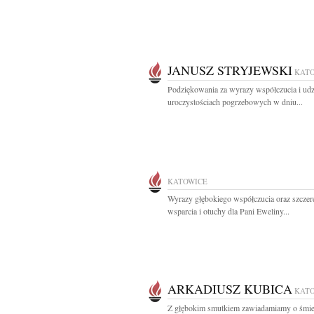
JANUSZ STRYJEWSKI
KAT
Podziękowania za wyrazy współczucia i udz
uroczystościach pogrzebowych w dniu...
KATOWICE
Wyrazy głębokiego współczucia oraz szczer
wsparcia i otuchy dla Pani Eweliny...
ARKADIUSZ KUBICA
KAT
Z głębokim smutkiem zawiadamiamy o śmie