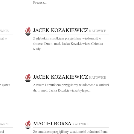
Prezesa...
JACEK KOZAKIEWICZ
OWICE
KATOWICE
iał w
Z głębokim smutkiem przyjęliśmy wiadomość o
śmierci Dra n. med. Jacka Kozakiewicza Członka
Rady...
JACEK KOZAKIEWICZ
KATOWICE
e słowa
Z żalem i smutkiem przyjęliśmy wiadomość o śmierci
dr. n. med. Jacka Kozakiewicza byłego...
MACIEJ BORSA
OWICE
KATOWICE
rci
Ze smutkiem przyjęliśmy wiadomość o śmierci Pana